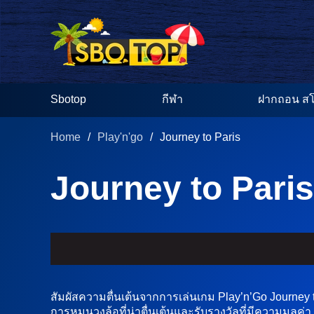
Sbotop
กีฬา
ฝากถอน สโ
Home
/
Play'n'go
/
Journey to Paris
Journey to Paris
สัมผัสความตื่นเต้นจากการเล่นเกม Play’n’Go Journey to
การหมุนวงล้อที่น่าตื่นเต้นและรับรางวัลที่มีความมูลค่