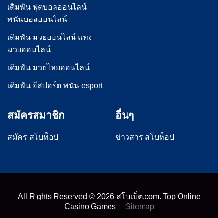
เดิมพัน ฟุตบอลออนไลน์
พนันบอลออนไลน์
เดิมพัน มวยออนไลน์ แทง
มวยออนไลน์
เดิมพัน มวยไทยออนไลน์
เดิมพัน อีสปอร์ต พนัน esport
สมัครสมาชิก
อื่นๆ
สมัคร สโบท็อป
ข่าวสาร สโบท็อป
All Rights Reserved ©
2026
สโบเบ็ต.com. Top Online
Casino Games
Sitemap