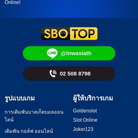
Online!
@lnwasiath
02 508 8798
รูปแบบเกม
ผู้ให้บริการเกม
Goldenslot
การเดิมพันบาสเก็ตบอลออน
ไลน์
Slot Online
Joker123
เดิมพัน กอล์ฟ ออนไลน์