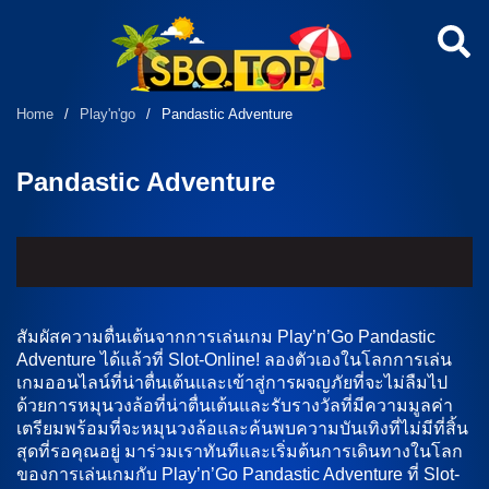
Home
/
Play'n'go
/
Pandastic Adventure
Pandastic Adventure
สัมผัสความตื่นเต้นจากการเล่นเกม Play’n’Go Pandastic
Adventure ได้แล้วที่ Slot-Online! ลองตัวเองในโลกการเล่น
เกมออนไลน์ที่น่าตื่นเต้นและเข้าสู่การผจญภัยที่จะไม่ลืมไป
ด้วยการหมุนวงล้อที่น่าตื่นเต้นและรับรางวัลที่มีความมูลค่า
เตรียมพร้อมที่จะหมุนวงล้อและค้นพบความบันเทิงที่ไม่มีที่สิ้น
สุดที่รอคุณอยู่ มาร่วมเราทันทีและเริ่มต้นการเดินทางในโลก
ของการเล่นเกมกับ Play’n’Go Pandastic Adventure ที่ Slot-