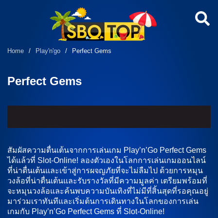
Home
/
Play'n'go
/
Perfect Gems
Perfect Gems
สัมผัสความตื่นเต้นจากการเล่นเกม Play’n’Go Perfect Gems
ได้แล้วที่ Slot-Online! ลองตัวเองในโลกการเล่นเกมออนไลน์
ที่น่าตื่นเต้นและเข้าสู่การผจญภัยที่จะไม่ลืมไป ด้วยการหมุน
วงล้อที่น่าตื่นเต้นและรับรางวัลที่มีความมูลค่า เตรียมพร้อมที่
จะหมุนวงล้อและค้นพบความบันเทิงที่ไม่มีที่สิ้นสุดที่รอคุณอยู่
มาร่วมเราทันทีและเริ่มต้นการเดินทางในโลกของการเล่น
เกมกับ Play’n’Go Perfect Gems ที่ Slot-Online!