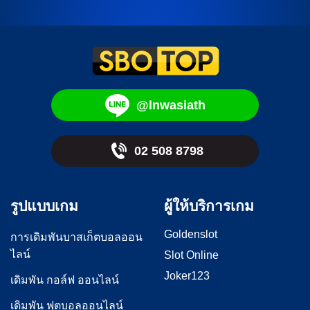
@lnwasiath
02 508 8798
รูปแบบเกม
ผู้ให้บริการเกม
Goldenslot
การเดิมพันบาสเก็ตบอลออน
ไลน์
Slot Online
Joker123
เดิมพัน กอล์ฟ ออนไลน์
เดิมพัน ฟุตบอลออนไลน์