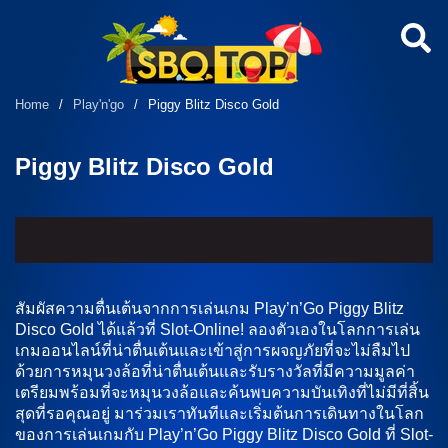
Home
/
Play'n'go
/
Piggy Blitz Disco Gold
Piggy Blitz Disco Gold
สัมผัสความตื่นเต้นจากการเล่นเกม Play’n’Go Piggy Blitz
Disco Gold ได้แล้วที่ Slot-Online! ลองตัวเองในโลกการเล่น
เกมออนไลน์ที่น่าตื่นเต้นและเข้าสู่การผจญภัยที่จะไม่ลืมไป
ด้วยการหมุนวงล้อที่น่าตื่นเต้นและรับรางวัลที่มีความมูลค่า
เตรียมพร้อมที่จะหมุนวงล้อและค้นพบความบันเทิงที่ไม่มีที่สิ้น
สุดที่รอคุณอยู่ มาร่วมเราทันทีและเริ่มต้นการเดินทางในโลก
ของการเล่นเกมกับ Play’n’Go Piggy Blitz Disco Gold ที่ Slot-