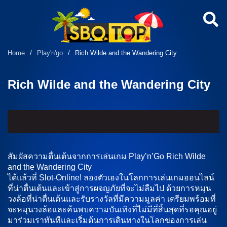
Home
/
Play'n'go
/
Rich Wilde and the Wandering City
Rich Wilde and the Wandering City
สัมผัสความตื่นเต้นจากการเล่นเกม Play’n’Go Rich Wilde
and the Wandering City
ได้แล้วที่ Slot-Online! ลองตัวเองในโลกการเล่นเกมออนไลน์
ที่น่าตื่นเต้นและเข้าสู่การผจญภัยที่จะไม่ลืมไป ด้วยการหมุน
วงล้อที่น่าตื่นเต้นและรับรางวัลที่มีความมูลค่า เตรียมพร้อมที่
จะหมุนวงล้อและค้นพบความบันเทิงที่ไม่มีที่สิ้นสุดที่รอคุณอยู่
มาร่วมเราทันทีและเริ่มต้นการเดินทางในโลกของการเล่น