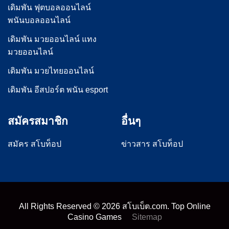
เดิมพัน ฟุตบอลออนไลน์
พนันบอลออนไลน์
เดิมพัน มวยออนไลน์ แทง
มวยออนไลน์
เดิมพัน มวยไทยออนไลน์
เดิมพัน อีสปอร์ต พนัน esport
สมัครสมาชิก
อื่นๆ
สมัคร สโบท็อป
ข่าวสาร สโบท็อป
All Rights Reserved ©
2026
สโบเบ็ต.com. Top Online
Casino Games
Sitemap