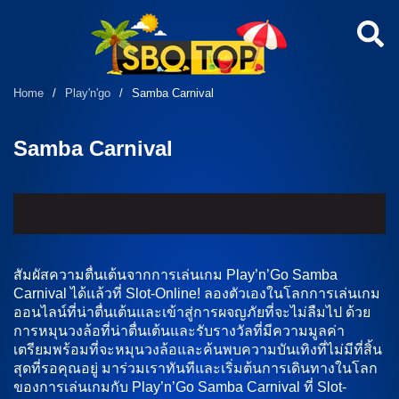
Home
/
Play'n'go
/
Samba Carnival
Samba Carnival
สัมผัสความตื่นเต้นจากการเล่นเกม Play’n’Go Samba
Carnival ได้แล้วที่ Slot-Online! ลองตัวเองในโลกการเล่นเกม
ออนไลน์ที่น่าตื่นเต้นและเข้าสู่การผจญภัยที่จะไม่ลืมไป ด้วย
การหมุนวงล้อที่น่าตื่นเต้นและรับรางวัลที่มีความมูลค่า
เตรียมพร้อมที่จะหมุนวงล้อและค้นพบความบันเทิงที่ไม่มีที่สิ้น
สุดที่รอคุณอยู่ มาร่วมเราทันทีและเริ่มต้นการเดินทางในโลก
ของการเล่นเกมกับ Play’n’Go Samba Carnival ที่ Slot-