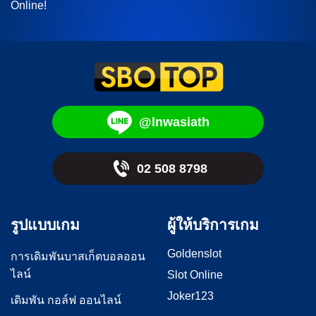
Online!
@lnwasiath
02 508 8798
รูปแบบเกม
ผู้ให้บริการเกม
Goldenslot
การเดิมพันบาสเก็ตบอลออน
ไลน์
Slot Online
Joker123
เดิมพัน กอล์ฟ ออนไลน์