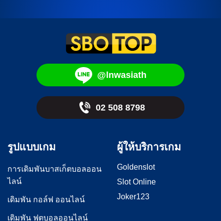
@lnwasiath
02 508 8798
รูปแบบเกม
ผู้ให้บริการเกม
Goldenslot
การเดิมพันบาสเก็ตบอลออน
ไลน์
Slot Online
Joker123
เดิมพัน กอล์ฟ ออนไลน์
เดิมพัน ฟุตบอลออนไลน์