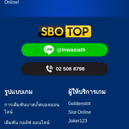
Online!
@lnwasiath
02 508 8798
รูปแบบเกม
ผู้ให้บริการเกม
Goldenslot
การเดิมพันบาสเก็ตบอลออน
ไลน์
Slot Online
Joker123
เดิมพัน กอล์ฟ ออนไลน์