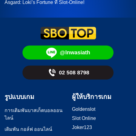
Asgard: Loki’s Fortune ที่ Slot-Online!
@lnwasiath
02 508 8798
รูปแบบเกม
ผู้ให้บริการเกม
Goldenslot
การเดิมพันบาสเก็ตบอลออน
ไลน์
Slot Online
Joker123
เดิมพัน กอล์ฟ ออนไลน์