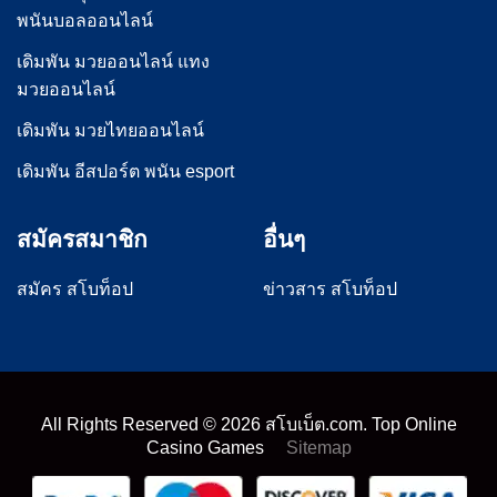
พนันบอลออนไลน์
เดิมพัน มวยออนไลน์ แทง
มวยออนไลน์
เดิมพัน มวยไทยออนไลน์
เดิมพัน อีสปอร์ต พนัน esport
สมัครสมาชิก
อื่นๆ
สมัคร สโบท็อป
ข่าวสาร สโบท็อป
All Rights Reserved ©
2026
สโบเบ็ต.com. Top Online
Casino Games
Sitemap