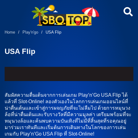
Home
/
Play'n'go
/
USA Flip
USA Flip
สัมผัสความตื่นเต้นจากการเล่นเกม Play’n’Go USA Flip ได้
แล้วที่ Slot-Online! ลองตัวเองในโลกการเล่นเกมออนไลน์ที่
น่าตื่นเต้นและเข้าสู่การผจญภัยที่จะไม่ลืมไป ด้วยการหมุนวง
ล้อที่น่าตื่นเต้นและรับรางวัลที่มีความมูลค่า เตรียมพร้อมที่จะ
หมุนวงล้อและค้นพบความบันเทิงที่ไม่มีที่สิ้นสุดที่รอคุณอยู่
มาร่วมเราทันทีและเริ่มต้นการเดินทางในโลกของการเล่น
เกมกับ Play’n’Go USA Flip ที่ Slot-Online!