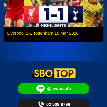
Liverpool 1-1 Tottenham 16 Mar 2026
@lnwasiath
02 508 8798