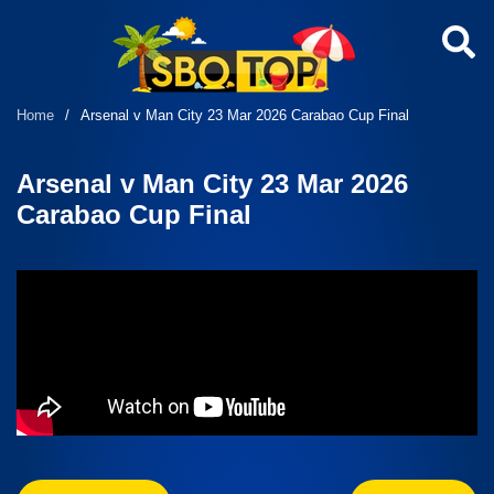
Home
/
Arsenal v Man City 23 Mar 2026 Carabao Cup Final
Arsenal v Man City 23 Mar 2026
Carabao Cup Final