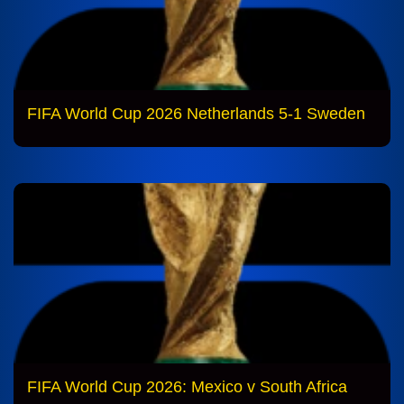
FIFA World Cup 2026 Netherlands 5-1 Sweden
FIFA World Cup 2026: Mexico v South Africa