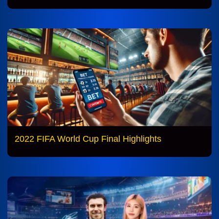
12/06/69
2022 FIFA World Cup Final Highlights