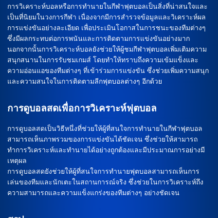
การวิเคราะห์บอลหรือการทำนายในกีฬาฟุตบอลเป็นสิ่งที่น่าสนใจและ
เป็นที่นิยมในวงการกีฬา เนื่องจากมีการสำรวจข้อมูลและวิเคราะห์ผล
การแข่งขันอย่างละเอียด เพื่อประเมินโอกาสในการชนะของทีมต่างๆ
ซึ่งมีผลกระทบต่อการพนันและการติดตามการแข่งขันอย่างมาก
นอกจากนั้นการวิเคราะห์บอลยังช่วยให้ผู้ชมกีฬาฟุตบอลเพิ่มเติมความ
สนุกสนานในการรับชมเกมส์ โดยทำให้ทราบถึงความเข้มแข็งและ
ความอ่อนแอของทีมต่างๆ ที่เข้าร่วมการแข่งขัน ซึ่งช่วยเพิ่มความสนุก
และความสนใจในการติดตามลีกฟุตบอลต่างๆ อีกด้วย
การดูบอลสดเพื่อการวิเคราะห์ฟุตบอล
การดูบอลสดเป็นวิธีหนึ่งที่ช่วยให้ผู้ที่สนใจการทำนายในกีฬาฟุตบอล
สามารถเห็นภาพรวมของการแข่งขันได้ชัดเจน ซึ่งช่วยให้สามารถ
ทำการวิเคราะห์และทำนายได้อย่างถูกต้องและมีประมาณการอย่างมี
เหตุผล
การดูบอลสดยังช่วยให้ผู้ที่สนใจการทำนายฟุตบอลสามารถเห็นการ
เล่นของทีมและนักเตะในสถานการณ์จริง ซึ่งช่วยในการวิเคราะห์ถึง
ความสามารถและความแข็งแกร่งของทีมต่างๆ อย่างชัดเจน