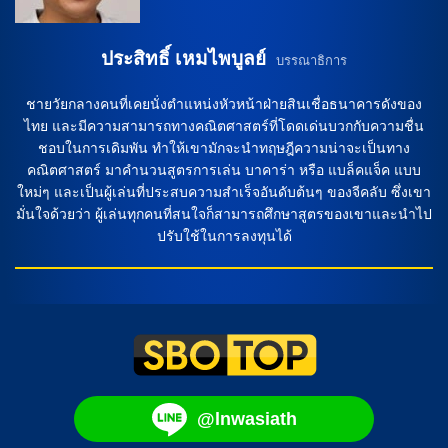
ประสิทธิ์ เหมไพบูลย์
บรรณาธิการ
ชายวัยกลางคนที่เคยนั่งตำแหน่งหัวหน้าฝ่ายสินเชื่อธนาคารดังของ
ไทย และมีความสามารถทางคณิตศาสตร์ที่โดดเด่นบวกกับความชื่น
ชอบในการเดิมพัน ทำให้เขามักจะนำทฤษฎีความน่าจะเป็นทาง
คณิตศาสตร์ มาคำนวนสูตรการเล่น บาคาร่า หรือ แบล็คแจ็ค แบบ
ใหม่ๆ และเป็นผู้เล่นที่ประสบความสำเร็จอันดับต้นๆ ของจีคลับ ซึ่งเขา
มั่นใจด้วยว่า ผู้เล่นทุกคนที่สนใจก็สามารถศึกษาสูตรของเขาและนำไป
ปรับใช้ในการลงทุนได้
@lnwasiath