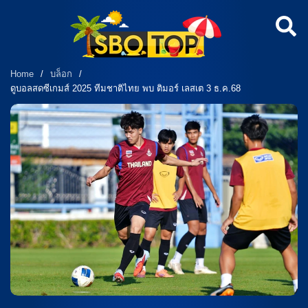
Home
/
บล็อก
/
ดูบอลสดซีเกมส์ 2025 ทีมชาติไทย พบ ติมอร์ เลสเต 3 ธ.ค.68