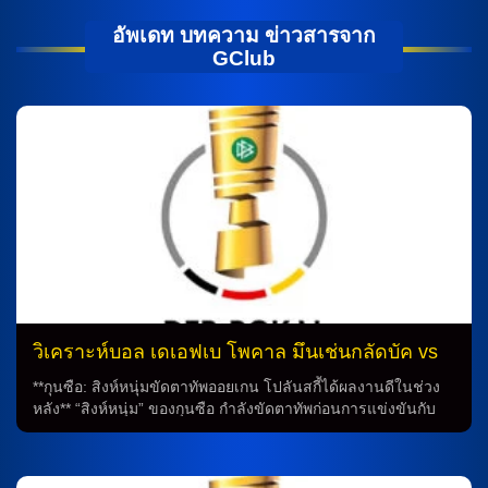
อัพเดท บทความ ข่าวสารจาก
GClub
วิเคราะห์บอล เดเอฟเบ โพคาล มึนเช่นกลัดบัค vs
ซังต์.เพาลี
**กุนซือ: สิงห์หนุ่มขัดตาทัพออยเกน โปลันสกี้ได้ผลงานดีในช่วง
หลัง** “สิงห์หนุ่ม” ของกุนซือ กำลังขัดตาทัพก่อนการแข่งขันกับ
ออยเกน โปลันสกี้ โดยทีมชนะถึง 4 นัดล่าสุด และเสมอในเกมกับ
แอร์เบ ไลป์ซิก ความพร้อมล่าสุดนี้อาจจะมีการใช้ยาน อูร์บิค, โย
นาส ออมลิน, ฟาบิโอ เชียโรเดีย, นาธาน เอ็นกูมู และ ฟิลิปป์