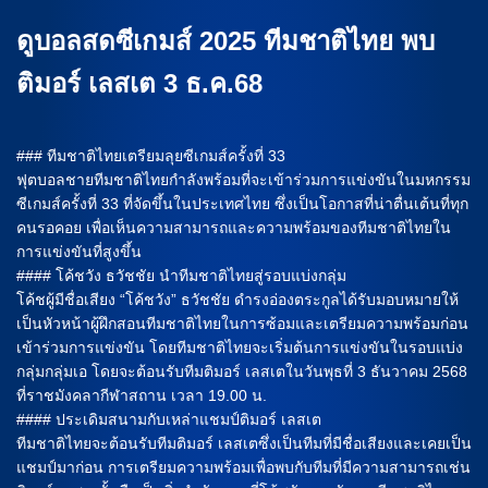
ดูบอลสดซีเกมส์ 2025 ทีมชาติไทย พบ
ติมอร์ เลสเต 3 ธ.ค.68
### ทีมชาติไทยเตรียมลุยซีเกมส์ครั้งที่ 33
ฟุตบอลชายทีมชาติไทยกำลังพร้อมที่จะเข้าร่วมการแข่งขันในมหกรรม
ซีเกมส์ครั้งที่ 33 ที่จัดขึ้นในประเทศไทย ซึ่งเป็นโอกาสที่น่าตื่นเต้นที่ทุก
คนรอคอย เพื่อเห็นความสามารถและความพร้อมของทีมชาติไทยใน
การแข่งขันที่สูงขึ้น
#### โค้ชวัง ธวัชชัย นำทีมชาติไทยสู่รอบแบ่งกลุ่ม
โค้ชผู้มีชื่อเสียง “โค้ชวัง” ธวัชชัย ดำรงอ่องตระกูลได้รับมอบหมายให้
เป็นหัวหน้าผู้ฝึกสอนทีมชาติไทยในการซ้อมและเตรียมความพร้อมก่อน
เข้าร่วมการแข่งขัน โดยทีมชาติไทยจะเริ่มต้นการแข่งขันในรอบแบ่ง
กลุ่มกลุ่มเอ โดยจะต้อนรับทีมติมอร์ เลสเตในวันพุธที่ 3 ธันวาคม 2568
ที่ราชมังคลากีฬาสถาน เวลา 19.00 น.
#### ประเดิมสนามกับเหล่าแชมป์ติมอร์ เลสเต
ทีมชาติไทยจะต้อนรับทีมติมอร์ เลสเตซึ่งเป็นทีมที่มีชื่อเสียงและเคยเป็น
แชมป์มาก่อน การเตรียมความพร้อมเพื่อพบกับทีมที่มีความสามารถเช่น