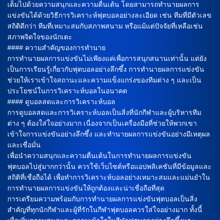
เต็มไปด้วยความสนุกและความตื่นเต้น โดยสามารถทำนายผลการ
แข่งขันได้ด้วยวิธีการวิเคราะห์ฟุตบอลอย่างละเอียด เช่น ทีมที่มีตัวเลข
สถิติดีกว่า ทีมที่เหมาะสมกับสภาพสนาม หรือแม้แต่ปัจจัยที่เหลือเช่น
สภาพจิตใจของนักเตะ
#### ความสำคัญของการทำนาย
การทำนายผลการแข่งขันไม่เพียงแค่เพื่อการสนุกสนานเท่านั้น แต่ยัง
เป็นการเรียนรู้เกี่ยวกับฟุตบอลอย่างลึกซึ้ง การทำนายผลการแข่งขัน
ช่วยให้เราเข้าใจสถานะและความแข็งแกร่งของทีมต่าง ๆ และเป็น
ประโยชน์ในการวิเคราะห์บอลในอนาคต
#### ดูบอลสดและการวิเคราะห์บอล
การดูบอลสดและการวิเคราะห์บอลเป็นสิ่งที่นักกีฬาและผู้บริหารทีม
ต่าง ๆ ต้องใส่ใจอย่างมาก เนื่องจากเป็นเครื่องมือที่ช่วยให้พวกเขา
เข้าใจการแข่งขันอย่างลึกซึ้ง และทำนายผลการแข่งขันอย่างมีเหตุผล
และเชื่อมั่น
เพื่อนำความสนุกและความตื่นเต้นในการทำนายผลการแข่งขัน
ฟุตบอลไปสู่มากกว่านั้น ควรใช้เว็บไซต์หรือแอปพลิเคชันที่มีข้อมูลและ
สถิติที่เชื่อถือได้ เพื่อทำการวิเคราะห์บอลอย่างเหมาะสมและแม่นยำใน
การทำนายผลการแข่งขันให้ถูกต้องและน่าเชื่อถือที่สุด
การเตรียมความพร้อมกับการทำนายผลการแข่งขันฟุตบอลเป็นสิ่ง
สำคัญที่ทุกนักกีฬาและผู้ที่รักในกีฬาฟุตบอลควรใส่ใจอย่างมาก ทั้งนี้