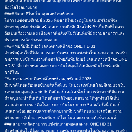
ติมอร์ เลสเตนั้นถือเป็นสิ่งสำคัญมากที่โค้ชวังและนักเตะทีมชาติไทย
ต้องใส่ใจอย่างมาก
#### ทีมชาติไทยในกลุ่มเอพร้อมท้าทาย
ในการแข่งขันซีเกมส์ 2025 ทีมชาติไทยจะอยู่ในกลุ่มเอพร้อมที่จะ
ท้าทายคู่แข่งอย่างติมอร์ เลสเต รวมถึงทีมสิงคโปร์ ซึ่งเป็นทีมที่ไม่ควร
ถือเป็นเรื่องง่ายเลย เนื่องจากทีมสิงคโปร์เป็นทีมที่มีความสามารถและ
ประสบการณ์อย่างหลากหลาย
#### พบกับทีมติมอร์ เลสเตทางหน้าจอ ONE HD 31
สำหรับผู้สนใจที่ไม่สามารถมาร่วมชมการแข่งขันในสนาม สามารถรับ
ชมการแข่งขันระหว่างทีมชาติไทยกับทีมติมอร์ เลสเตทางหน้าจอ ONE
HD 31 ที่จะถ่ายทอดสดการแข่งขันให้คุณได้เพลิดเพลินไปพร้อมทีม
ชาติไทย
### ฟุตบอลชายทีมชาติไทยพร้อมลุยซีเกมส์ 2025
ทีมชาติไทยพร้อมลุยซีเกมส์ครั้งที่ 33 ในประเทศไทย โดยมีเกมแรกใน
รอบแบ่งกลุ่มกลุ่มเอพบกับทีมติมอร์ เลสเต ซึ่งเป็นการท้าทายที่มีความ
สำคัญและน่าตื่นเต้น โดยทีมชาติไทยจะพยายามให้ทุกท่านได้เห็น
ความสามารถของทีมในการแข่งขันในรายการซีเกมส์ครั้งนี้ ติมอร์
เลสเต พร้อมยอมรับความท้าทายจากทีมชาติไทยและจะเตรียมความ
พร้อมอย่างดีเพื่อเอาชนะทีมชาติไทยในเกมแรกของทัวร์นาเมนต์
### สามารถติดตามการแข่งขันถ่ายทอดสดผ่าน ONE HD 31
สำหรับผู้สนใจที่ไม่สามารถมาร่วมชมการแข่งขันในสนาม สามารถรับ