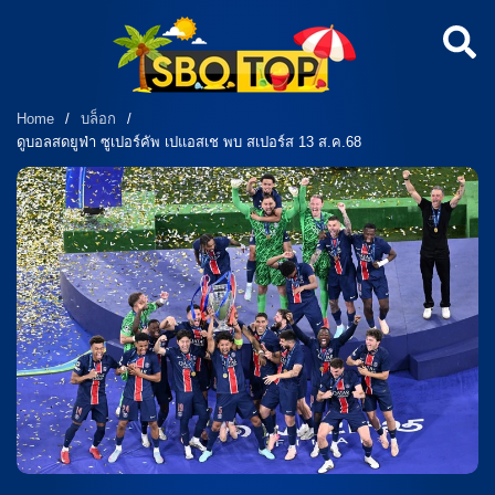
Home
/
บล็อก
/
ดูบอลสดยูฟ่า ซูเปอร์คัพ เปแอสเช พบ สเปอร์ส 13 ส.ค.68