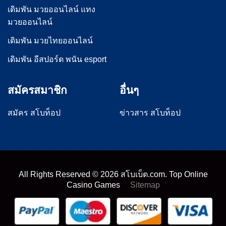
เดิมพัน มวยออนไลน์ แทง
มวยออนไลน์
เดิมพัน มวยไทยออนไลน์
เดิมพัน อีสปอร์ต พนัน esport
สมัครสมาชิก
อื่นๆ
สมัคร สโบท็อป
ข่าวสาร สโบท็อป
All Rights Reserved ©
2026
สโบเบ็ต.com. Top Online
Casino Games
Sitemap