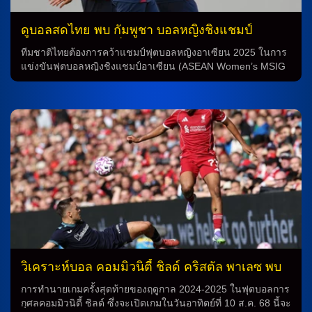
เลี่ยน ปาโช่ และ […]
ดูบอลสดไทย พบ กัมพูชา บอลหญิงชิงแชมป์
อาเซียน 2025 วันที่ 9 ส.ค.68
ทีมชาติไทยต้องการคว้าแชมป์ฟุตบอลหญิงอาเซียน 2025 ในการ
แข่งขันฟุตบอลหญิงชิงแชมป์อาเซียน (ASEAN Women’s MSIG
Serenity Cup 2025) ทีมชาติไทยได้มีโปรแกรมในการแข่งขันใน
รอบแบ่งกลุ่ม กลุ่มเอ ที่จะพบกันกับทีมกัมพูชาในนัดที่สองของการ
แข่งขัน ซึ่งจะถ่ายทอดสดผ่านช่องทางต่างๆ เช่น AIS PLAY, BG
Sports, เพจ FA Thailand, Thai Women’s Football และช่อง
Youtube ช้างศึก การแข่งขัน ในนัดแรกของการแข่งขัน ทีมชาติ
ไทยได้เข้าสู่สนามเพื่อประลองกับทีมอินโดนีเซีย ซึ่งสิ้นสุดลงด้วย
คะแนนที่มีความยิ่งใหญ่ 7-0 ทำให้ทีมชาติไทยเข้าสู่การแข่งขัน
ต่อไปด้วยสติปัญญาสูง และความมั่นใจที่สูงมาก นอกจากกัมพูชา
แล้ว ในกลุ่มเอนัดนี้ยังมีทีมเวียดนามเป็นเจ้าภาพ ซึ่งจะนำทีม
แชมป์และรองแชมป์จากกลุ่มทั้งสองเข้าสู่รอบรองชนะเลิศ ทำให้
การแข่งขันนี้เป็นการประลองที่น่าตื่นเต้นและน่าติดตามให้ชม
ความหวังของทีมชาติไทย สมาคมกีฬาฟุตบอลแห่งประเทศไทยได้
กล่าวถึงความหวังของทีมชาติไทยที่ต้องการคว้าแชมป์ในการ
แข่งขันนี้ โดยมีเป้าหมายที่ชัดเจนว่าต้องเก็บชัยชนะใน 2 นัดรวด
วิเคราะห์บอล คอมมิวนิตี้ ชิลด์ คริสตัล พาเลซ พบ
ชิงแชมป์อาเซียน 2025 เพื่อให้ชาติไทยได้รับเกียรติและเกียรติอัน
ลิเวอร์พูล 10 ส.ค.68
สูงสุด ทีมชาติไทยได้ทำเตรียมการอย่างดีเพื่อการแข่งขันนี้และมี
การทำนายเกมครั้งสุดท้ายของฤดูกาล 2024-2025 ในฟุตบอลการ
ความมั่นใจอย่างมากในความสามารถของตนเองที่จะเอาชนะทีม
กุศลคอมมิวนิตี้ ชิลด์ ซึ่งจะเปิดเกมในวันอาทิตย์ที่ 10 ส.ค. 68 นี้จะ