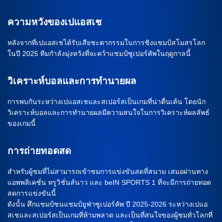
ความหวังของเปแอสเช
หลังจากที่เปแอสเชได้รับเสียชะตากรรมในการชิงแชมป์สโมสรโลก
ในปี 2025 ทีมกำลังมุ่งหวังที่จะคว้าแชมป์ซูเปอร์คัพในฤดูกาลนี้
วิเคราะห์บอลและการทำนายผล
การพบกันระหว่างเปแอสเชและสเปอร์สเป็นเกมที่น่าตื่นเต้น โดยนัก
วิเคราะห์บอลและการทำนายผลมีความสนใจในการวิเคราะห์ผลลัพธ์
ของเกมนี้
การถ่ายทอดสด
สำหรับผู้ชมที่ไม่สามารถเข้าชมการแข่งขันสดที่สนาม เสมอผ่านทาง
แอพพลิเคชั่น ทรูวิชั่นส์นาว และ beIN SPORTS 1 ที่จะมีการถ่ายทอด
สดการแข่งขันนี้
ดังนั้น ศึกแชมป์ชนแชมป์ยูฟ่าซูเปอร์คัพ ปี 2025-2026 ระหว่างเปแอ
สเชและสเปอร์สเป็นเกมที่ห้ามพลาด และเป็นที่สนใจของผู้ชมทั่วโลกที่