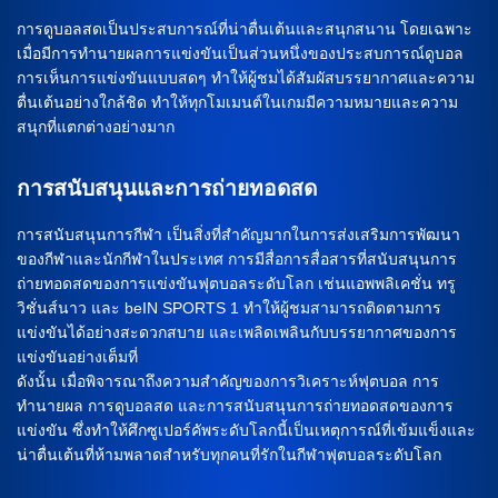
การดูบอลสดเป็นประสบการณ์ที่น่าตื่นเต้นและสนุกสนาน โดยเฉพาะ
เมื่อมีการทำนายผลการแข่งขันเป็นส่วนหนึ่งของประสบการณ์ดูบอล
การเห็นการแข่งขันแบบสดๆ ทำให้ผู้ชมได้สัมผัสบรรยากาศและความ
ตื่นเต้นอย่างใกล้ชิด ทำให้ทุกโมเมนต์ในเกมมีความหมายและความ
สนุกที่แตกต่างอย่างมาก
การสนับสนุนและการถ่ายทอดสด
การสนับสนุนการกีฬา เป็นสิ่งที่สำคัญมากในการส่งเสริมการพัฒนา
ของกีฬาและนักกีฬาในประเทศ การมีสื่อการสื่อสารที่สนับสนุนการ
ถ่ายทอดสดของการแข่งขันฟุตบอลระดับโลก เช่นแอพพลิเคชั่น ทรู
วิชั่นส์นาว และ beIN SPORTS 1 ทำให้ผู้ชมสามารถติดตามการ
แข่งขันได้อย่างสะดวกสบาย และเพลิดเพลินกับบรรยากาศของการ
แข่งขันอย่างเต็มที่
ดังนั้น เมื่อพิจารณาถึงความสำคัญของการวิเคราะห์ฟุตบอล การ
ทำนายผล การดูบอลสด และการสนับสนุนการถ่ายทอดสดของการ
แข่งขัน ซึ่งทำให้ศึกซูเปอร์คัพระดับโลกนี้เป็นเหตุการณ์ที่เข้มแข็งและ
น่าตื่นเต้นที่ห้ามพลาดสำหรับทุกคนที่รักในกีฬาฟุตบอลระดับโลก