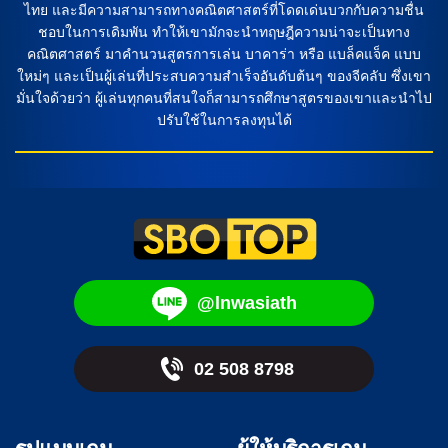
ไทย และมีความสามารถทางคณิตศาสตร์ที่โดดเด่นบวกกับความชื่น
ชอบในการเดิมพัน ทำให้เขามักจะนำทฤษฎีความน่าจะเป็นทาง
คณิตศาสตร์ มาคำนวนสูตรการเล่น บาคาร่า หรือ แบล็คแจ็ค แบบ
ใหม่ๆ และเป็นผู้เล่นที่ประสบความสำเร็จอันดับต้นๆ ของจีคลับ ซึ่งเขา
มั่นใจด้วยว่า ผู้เล่นทุกคนที่สนใจก็สามารถศึกษาสูตรของเขาและนำไป
ปรับใช้ในการลงทุนได้
@lnwasiath
02 508 8798