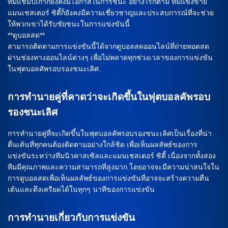
ทีมแชมป์เก่าก็ยังคงมีโอกาสในการชนะ อย่างไรก็ตาม ทีมแข่งข่าย
แมนเชสเตอร์ ซิตี้ก็ยังคงมีความเชี่ยวชาญและประสบการณ์ที่จะช่วย
ให้พวกเขาได้รับชัยชนะในการแข่งขันนี้
**ดูบอลสด**
สามารถติดตามการแข่งขันนี้ได้จากดูบอลสดออนไลน์ที่ถ่ายทอดสด
ผ่านช่องทางออนไลน์ต่างๆ เพื่อไม่พลาดทุกช่วงเวลาของการแข่งขัน
ในฟุตบอลคัพรอบรองชนะเลิศ.
การทำนายคู่ที่คาดว่าจะเกิดขึ้นในฟุตบอลคัพรอบ
รองชนะเลิศ
การทำนายคู่ที่จะเกิดขึ้นในฟุตบอลคัพรอบรองชนะเลิศเป็นเรื่องที่น่า
ตื่นเต้นที่ทุกคนต้องติดตามอย่างใกล้ชิด เพื่อเห็นผลลัพธ์ของการ
แข่งขันระหว่างทีมนิวคาสเซิลและแมนเชสเตอร์ ซิตี้ เนื่องจากทั้งสอง
ทีมมีคุณภาพและความสามารถที่สูงมาก โดยอาจจะมีความน่าสนใจใน
การดูบอลสดเพื่อเห็นผลลัพธ์ของการแข่งขันที่อาจจะสร้างความตื่น
เต้นและตึงเครียดได้ในทุกๆ นาทีของการแข่งขัน
การทำนายเกี่ยวกับการแข่งขัน