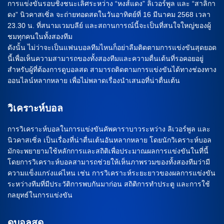
การแข่งขันรอบชิงชนะเลิศระหว่าง “หงส์แดง” ลิเวอร์พูล และ “สาลิกา
ดง” นิวคาสเซิ่ล จะถ่ายทอดสดในวันอาทิตย์ที่ 16 มีนาคม 2568 เวลา
23.30 น. ที่สนามเวมบลีย์ และสถานการณ์นี้จะเป็นที่สนใจใหญ่ของผู้
ชมทุกคนในทั้งสองทีม
ดังนั้น ไม่ว่าจะเป็นแฟนบอลทีมไหนก็อย่าลืมติดตามการแข่งขันสุดยอด
นี้เพื่อเห็นความสามารถของทั้งสองทีมและความตื่นเต้นที่รอคอยอยู่
สำหรับผู้ที่ต้องการดูบอลสด สามารถติดตามการแข่งขันได้ทางช่องทาง
ออนไลน์หลากหลาย เพื่อไม่พลาดเรื่องนำเสนอที่น่าตื่นเต้น
วิเคราะห์บอล
การวิเคราะห์บอลในการแข่งขันคัพคาราบาวระหว่าง ลิเวอร์พูล และ
นิวคาสเซิ่ล เป็นเรื่องที่น่าตื่นเต้นอันหลากหลาย โดยนักวิเคราะห์บอล
มักจะพยายามใช้หลักการและสถิติเพื่อประมาณผลการแข่งขันในที่นี้
โดยการวิเคราะห์บอลสามารถช่วยให้เห็นภาพรวมของทั้งสองทีมว่ามี
ความแข็งแกร่งแค่ไหน เช่น การวิเคราะห์ระยะยาวของผลการแข่งขัน
ระหว่างทีมที่มีประวัติการพบกันมาก่อน สถิติการทำประตู และการใช้
กลยุทธ์ในการแข่งขัน
ดูบอลสด