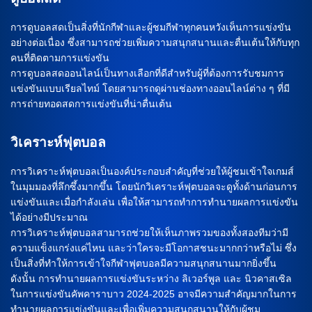
การดูบอลสดเป็นสิ่งที่นักกีฬาและผู้ชมกีฬาทุกคนหวังเห็นการแข่งขัน
อย่างต่อเนื่อง ซึ่งสามารถช่วยเพิ่มความสนุกสนานและตื่นเต้นให้กับทุก
คนที่ติดตามการแข่งขัน
การดูบอลสดออนไลน์เป็นทางเลือกที่ดีสำหรับผู้ที่ต้องการรับชมการ
แข่งขันแบบเรียลไทม์ โดยสามารถดูผ่านช่องทางออนไลน์ต่าง ๆ ที่มี
การถ่ายทอดสดการแข่งขันที่น่าตื่นเต้น
วิเคราะห์ฟุตบอล
การวิเคราะห์ฟุตบอลเป็นองค์ประกอบสำคัญที่ช่วยให้ผู้ชมเข้าใจเกมส์
ในมุมมองที่ลึกซึ้งมากขึ้น โดยนักวิเคราะห์ฟุตบอลจะดูทั้งด้านก่อนการ
แข่งขันและเมื่อกำลังเล่น เพื่อให้สามารถทำการทำนายผลการแข่งขัน
ได้อย่างมีประมาณ
การวิเคราะห์ฟุตบอลสามารถช่วยให้เห็นภาพรวมของทั้งสองทีมว่ามี
ความแข็งแกร่งแค่ไหน และว่าใครจะมีโอกาสชนะมากกว่าหรือไม่ ซึ่ง
เป็นสิ่งที่ทำให้การเข้าใจกีฬาฟุตบอลมีความสนุกสนานมากยิ่งขึ้น
ดังนั้น การทำนายผลการแข่งขันระหว่าง ลิเวอร์พูล และ นิวคาสเซิล
ในการแข่งขันคัพคาราบาว 2024-2025 อาจมีความสำคัญมากในการ
ทำนายผลการแข่งขันและเพื่อเพิ่มความสนุกสนานให้กับผู้ชม