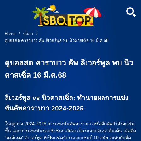
Home
/
บล็อก
/
ดูบอลสด คาราบาว คัพ ลิเวอร์พูล พบ นิวคาสเซิ่ล 16 มี.ค.68
ดูบอลสด คาราบาว คัพ ลิเวอร์พูล พบ นิว
คาสเซิ่ล 16 มี.ค.68
ลิเวอร์พูล vs นิวคาสเซิ่ล: ทำนายผลการแข่ง
ขันคัพคาราบาว 2024-2025
ในฤดูกาล 2024-2025 การแข่งขันคัพคาราบาวหรือลีกคัพกำลังจะเริ่ม
ขึ้น และการแข่งขันรอบชิงชนะเลิศจะเป็นระลอกอันน่าตื่นเต้น เมื่อทีม
“หงส์แดง” ลิเวอร์พูล ที่เป็นแชมป์เก่าและแชมป์ 10 สมัย จะพบกับทีม