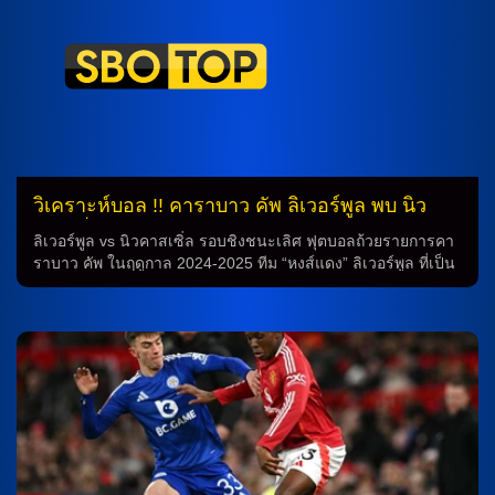
วิเคราะห์บอล !! คาราบาว คัพ ลิเวอร์พูล พบ นิว
คาสเซิ่ล 16 มี.ค.68
ลิเวอร์พูล vs นิวคาสเซิ่ล รอบชิงชนะเลิศ ฟุตบอลถ้วยรายการคา
ราบาว คัพ ในฤดูกาล 2024-2025 ทีม “หงส์แดง” ลิเวอร์พูล ที่เป็น
แชมป์เก่าและเคยคว้าแชมป์ได้ถึง 10 สมัย จะพบกับทีม “สาลิกา
ดง” นิวคาสเซิ่ลในรอบชิงชนะเลิศของฟุตบอลถ้วยรายการคารา
บาว คัพ ซึ่งเป็นครั้งที่ 3 ที่ทั้งสองทีมจะพบกันในการแข่งขันนี้
ความสำคัญของการแข่งขัน การแข่งขันรอบชิงชนะเลิศนี้เป็น
โอกาสที่ทีมทั้งสองจะต้องพิสูจน์ความสามารถและความแข็งแกร่ง
ของตัวเอง เพื่อที่จะได้เข้าสู่รอบชิงชนะเลิศและท้าทายเพื่อคว้า
แชมป์ได้ในปีนี้ สถิติการพบกัน ตั้งแต่การพบกันครั้งแรก ทั้งสองทีม
ได้พบกันทั้งหมด 5 นัด ซึ่งทีม “หงส์แดง” ลิเวอร์พูล ได้ชนะไป 4
ครั้ง และแพ้เพียงครั้งเดียว ทำให้ทีมนี้มีความเชื่อมั่นและมี
ประสิทธิภาพสูงในการต่อสู้กับทีม “สาลิกาดง” นิวคาสเซิ่ล การ