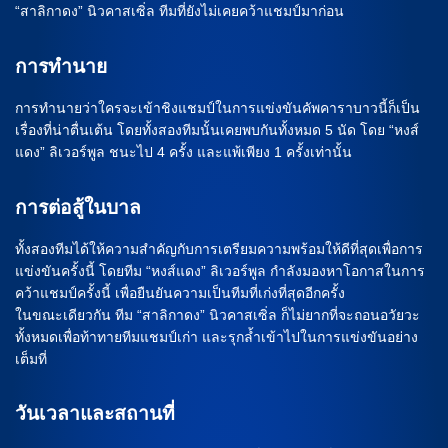
“สาลิกาดง” นิวคาสเซิ่ล ทีมที่ยังไม่เคยคว้าแชมป์มาก่อน
การทำนาย
การทำนายว่าใครจะเข้าชิงแชมป์ในการแข่งขันคัพคาราบาวนี้ก็เป็น
เรื่องที่น่าตื่นเต้น โดยทั้งสองทีมนั้นเคยพบกันทั้งหมด 5 นัด โดย “หงส์
แดง” ลิเวอร์พูล ชนะไป 4 ครั้ง และแพ้เพียง 1 ครั้งเท่านั้น
การต่อสู้ในบาล
ทั้งสองทีมได้ให้ความสำคัญกับการเตรียมความพร้อมให้ดีที่สุดเพื่อการ
แข่งขันครั้งนี้ โดยทีม “หงส์แดง” ลิเวอร์พูล กำลังมองหาโอกาสในการ
คว้าแชมป์ครั้งนี้ เพื่อยืนยันความเป็นทีมที่เก่งที่สุดอีกครั้ง
ในขณะเดียวกัน ทีม “สาลิกาดง” นิวคาสเซิ่ล ก็ไม่ยากที่จะถอนอวัยวะ
ทั้งหมดเพื่อท้าทายทีมแชมป์เก่า และรุกล้ำเข้าไปในการแข่งขันอย่าง
เต็มที่
วันเวลาและสถานที่