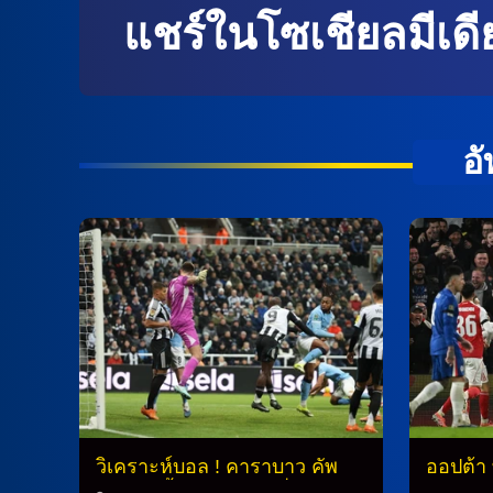
แชร์ในโซเชียลมีเดี
อ
วิเคราะห์บอล ! คาราบาว คัพ
ออปต้า
แมนฯซิตี้ พบ นิวคาสเซิ่ล 4
อาร์เซน