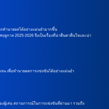
ารถทำนายผลได้อย่างแม่นยำมากขึ้น
าล 2025-2026 จึงเป็นเรื่องที่น่าตื่นตาตื่นใจและน่า
ัดเจน เพื่อทำนายผลการแข่งขันได้อย่างแม่นยำ
องผู้เล่น สถานการณ์ในการแข่งขันที่ผ่านมา รวมถึง