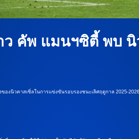
 คัพ แมนฯซิตี้ พบ นิ
กาดงของนิวคาสเซิ่ลในการแข่งขันรอบรองชนะเลิศฤดูกาล 2025-2026