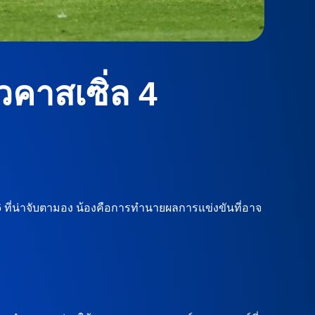
วคาสเซิ่ล 4
 ที่น่าจับตามอง น้องคือการทำนายผลการแข่งขันที่อาจ