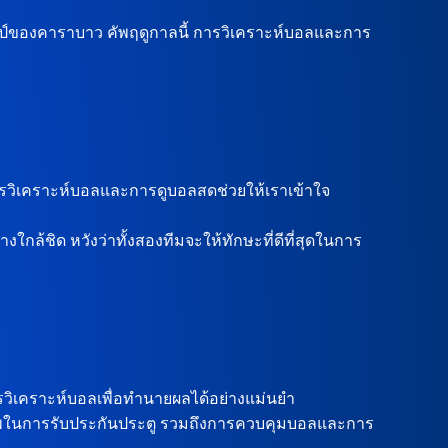
ชมป์ของคาราบาว คัพฤดูกาลนี้ การวิเคราะห์บอลและการ
ารวิเคราะห์บอลและการดูบอลสดช่วยให้เราเข้าใจ
กล้ชิด หวังว่าทั้งสองทีมจะให้ทักษะที่ดีที่สุดในการ
ารวิเคราะห์บอลเพื่อทำนายผลได้อย่างแม่นยำ
ทธิภาพในการรับประกันประตู รวมถึงการควบคุมบอลและการ