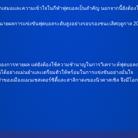
ำเสมอและความเข้าใจในกีฬาฟุตบอลเป็นสำคัญ นอกจากนี้ยังต้องใช
ยผลการแข่งขันฟุตบอลระดับสูงอย่างรอบรองชนะเลิศฤดูกาล 2025-20
งของการทายผล แต่ยังต้องใช้ความชำนาญในการวิเคราะห์ฟุตบอลเ
นได้อย่างแม่นยำและเตรียมตัวให้พร้อมในการแข่งขันอย่างมั่นใจ
ฟ้าของเมืองแมนเชสเตอร์ซิตี้และสาลิกาดงของนิวคาสเซิล จึงมีโ