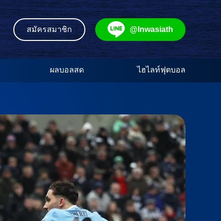
@lnwasiath
สมัครสมาชิก
ผลบอลสด
ไฮไลท์ฟุตบอล