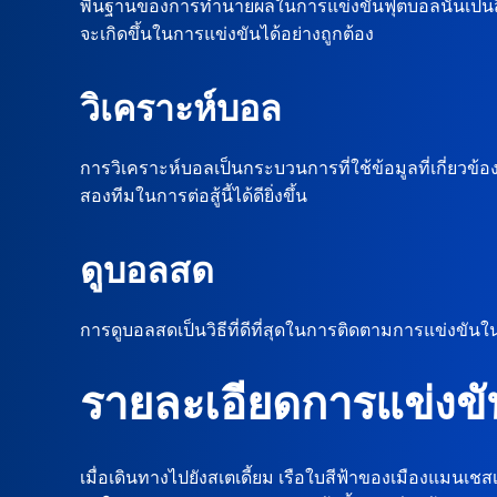
พื้นฐานของการทำนายผลในการแข่งขันฟุตบอลนั้นเป็นสิ
จะเกิดขึ้นในการแข่งขันได้อย่างถูกต้อง
วิเคราะห์บอล
การวิเคราะห์บอลเป็นกระบวนการที่ใช้ข้อมูลที่เกี่ยวข้
สองทีมในการต่อสู้นี้ได้ดียิ่งขึ้น
ดูบอลสด
การดูบอลสดเป็นวิธีที่ดีที่สุดในการติดตามการแข่งขั
รายละเอียดการแข่งขั
เมื่อเดินทางไปยังสเตเดี้ยม เรือใบสีฟ้าของเมืองแมนเ