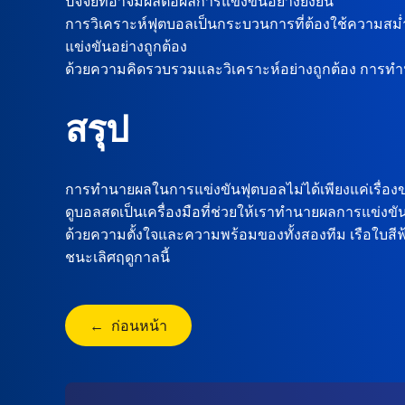
ปัจจัยที่อาจมีผลต่อผลการแข่งขันอย่างยั่งยืน
การวิเคราะห์ฟุตบอลเป็นกระบวนการที่ต้องใช้ความสม่
แข่งขันอย่างถูกต้อง
ด้วยความคิดรวบรวมและวิเคราะห์อย่างถูกต้อง การทำนา
สรุป
การทำนายผลในการแข่งขันฟุตบอลไม่ได้เพียงแค่เรื่อ
ดูบอลสดเป็นเครื่องมือที่ช่วยให้เราทำนายผลการแข่งขั
ด้วยความตั้งใจและความพร้อมของทั้งสองทีม เรือใบสี
ชนะเลิศฤดูกาลนี้
← ก่อนหน้า