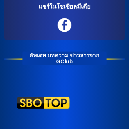
แชร์ในโซเชียลมีเดีย
อัพเดท บทความ ข่าวสารจาก
GClub