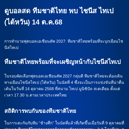
ดูบอลสด ทีมชาติไทย พบ ไชนีส ไทเป
(ไต้หวัน) 14 ต.ค.68
การทำนายฟุตบอลเอเชียนคัพ 2027: ทีมชาติไทยพร้อมที่จะบุกเยือนไช
นีสไทเป
ทีมชาติไทยพร้อมที่จะเผชิญหน้ากับไชนีสไทเป
ในรอบคัดเลือกฟุตบอลเอเชียนคัพ 2027 กลุ่มดี ทีมชาติไทยจะต้องเดิน
ทางเยือนไชนีสไทเป (ไต้หวัน) ในนัดที่ 4 ซึ่งจะเป็นการแข่งขันที่น่าตื่น
เต้นในวันที่ 14 ตุลาคม 2568 ที่สนาม ไทเป มูนิซิปัล สเตเดียม ตั้งแต่
เวลา 17.30 น.ตามเวลาประเทศไทย
สถิติการพบกันของทีมชาติไทย
ในการเตะกันกับทีม “ช้างศึก” ในนัดที่แล้วที่เกิดขึ้นเมื่อวันที่ 9 ตุลาคมที่