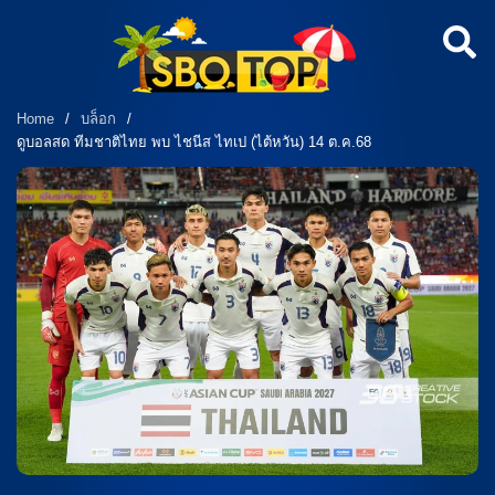
Home
/
บล็อก
/
ดูบอลสด ทีมชาติไทย พบ ไชนีส ไทเป (ไต้หวัน) 14 ต.ค.68