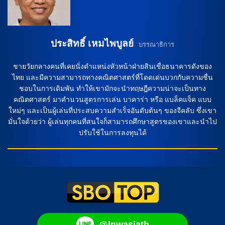
แม่นยำในการทำนายผลของเกม การวิเคราะห์บอลที่ดีควร
พิจารณาทั้งด้านเทคนิคและจิตใจของนักเตะ รวมถึงปัจจัย
ภายนอกเช่นสภาพอากาศและสถานที่จัดแข่ง เพื่อช่วยให้การ
ทำนายเป็นไปอย่างคล่องตัวและแม่นยำ ดูบอลสด สำหรับผู้ที่
ต้องการดูบอลสด เกมระหว่างทีมเรอัล โอเบียโด้ และทีมเลบันเต้
ประสิทธิ์ เหมไพบูลย์
บรรณาธิการ
สามารถรับชมผ่านช่องทางออนไลน์หลากหลายทางเลือก ทั้งผ่าน
แพลตฟอร์มการถ่ายทอดสด และช่องทางอื่น ๆ ที่มีการถ่ายทอดสด
ชายวัยกลางคนที่เคยนั่งตำแหน่งหัวหน้าฝ่ายสินเชื่อธนาคารดังของ
ทั้งในและนอกประเทศ สรุป เกมระหว่างทีมเรอัล โอเบียโด้ และ
ไทย และมีความสามารถทางคณิตศาสตร์ที่โดดเด่นบวกกับความชื่น
ทีมเลบันเต้ เป็นหนึ่งในเกมที่คาดว่าจะมีความสนุกสนานและน่า
ชอบในการเดิมพัน ทำให้เขามักจะนำทฤษฎีความน่าจะเป็นทาง
ตื่นเต้นมากที่สุดในฤดูกาลนี้ การทำนายและวิเคราะห์ให้มั่นใจ
คณิตศาสตร์ มาคำนวนสูตรการเล่น บาคาร่า หรือ แบล็คแจ็ค แบบ
และเพื่อนบอลทุกคนจะต้องติดตามเกมนี้อย่างใกล้ชิด การ
ใหม่ๆ และเป็นผู้เล่นที่ประสบความสำเร็จอันดับต้นๆ ของจีคลับ ซึ่งเขา
วิเคราะห์ฟุตบอล การวิเคราะห์ฟุตบอลไม่เพียงแค่ดูผลการแข่งขัน
มั่นใจด้วยว่า ผู้เล่นทุกคนที่สนใจก็สามารถศึกษาสูตรของเขาและนำไป
ในอดีต แต่ยังต้องพิจารณาปัจจัยหลายอย่าง เช่น ความสมบูรณ์
ของโควตาของทีมทั้งสอง สถิติการพบกันในอดีต และสภาพจิตใจ
ปรับใช้ในการลงทุนได้
ของนักเตะในทีม ซึ่งจะมีผลต่อผลการแข่งขันอย่างมาก การ
วิเคราะห์ฟุตบอลยังต้องพิจารณาความสมดุลของทีมและความ
เสถียรของกองหลัง ซึ่งเป็นปัจจัยสำคัญที่จะมีผลต่อผลการแข่งขัน
อย่างมีนัยสำคัญ การทำนายผลการแข่งขัน […]
@lnwasiath