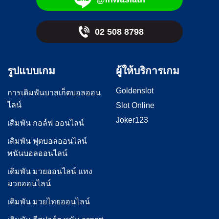
02 508 8798
รูปแบบเกม
ผู้ให้บริการเกม
Goldenslot
การเดิมพันบาสเก็ตบอลออน
ไลน์
Slot Online
Joker123
เดิมพัน กอล์ฟ ออนไลน์
เดิมพัน ฟุตบอลออนไลน์
พนันบอลออนไลน์
เดิมพัน มวยออนไลน์ แทง
มวยออนไลน์
เดิมพัน มวยไทยออนไลน์