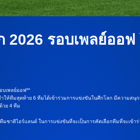
ก 2026 รอบเพลย์ออฟ 
อบเพลย์ออฟ**
ทำให้ทีมสุดท้าย 6 ทีมได้เข้าร่วมการแข่งขันในศึกโลก มีความสน
้วย 4 ทีม
บทีมชาติไอร์แลนด์ ในการแข่งขันที่จะเป็นการคัดเลือกทีมที่จะเข้