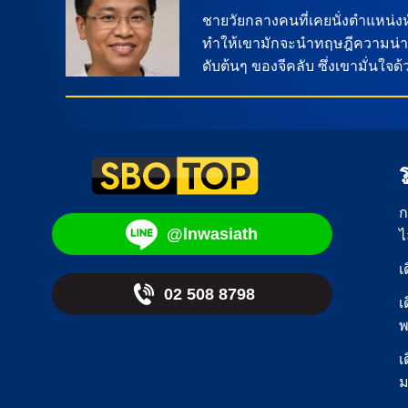
โฮเลอร์บัค จะเป็นคนล่าตาข่ายใน
ในระบบ 4
ชายวัยกลางคนที่เคยนั่งตำแหน่
เกมนี้ นอกจากนี้ ทีมของ นายใหญ่
โรดริเกซ
ทำให้เขามักจะนำทฤษฎีความน่าจ
อัลเบิร์ต ริเอร่า ก็ไม่พ้นจากปัญหา
และ ทาซอ
ดับต้นๆ ของจีคลับ ซึ่งเขามั่นใ
ของผู้เล่นบาดเจ็บเช่นกัน เมื่อมีอันส์
ในการแข
การ์ คเนาฟ์, ชาน อูซุน, ราสมุส คริส
ข้าม อัลแ
เตนเซ่น และ อาร์ตูร์ ธีอาเทอ ที่มี
ประกาศราย
ปัญหาเป็นรายๆ เลย โดยทีมจะเล่น
การแข่งข
ในรูปแบบ 3-4-2-1 ในเกมนี้ โดยมี
และ ราฟิอ
โรบิน ค็อค คุมแผงหลังแดนกลาง
สนามเนื
และ มาริโอ เกิตเซ่ […]
การปรับ
โดยมี ซิ
ก
หลัง และ
@lnwasiath
ไ
เ
02 508 8798
เ
พ
เ
ม