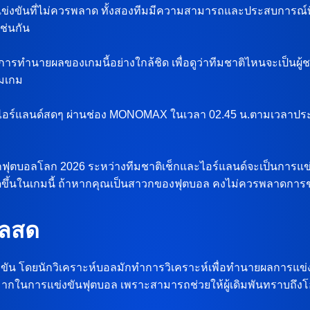
แข่งขันที่ไม่ควรพลาด ทั้งสองทีมมีความสามารถและประสบการณ์ที
เช่นกัน
ารทำนายผลของเกมนี้อย่างใกล้ชิด เพื่อดูว่าทีมชาติไหนจะเป็นผู้
ชมเกม
อร์แลนด์สดๆ ผ่านช่อง MONOMAX ในเวลา 02.45 น.ตามเวลาประเทศ
ึกฟุตบอลโลก 2026 ระหว่างทีมชาติเช็กและไอร์แลนด์จะเป็นการแข่
กิดขึ้นในเกมนี้ ถ้าหากคุณเป็นสาวกของฟุตบอล คงไม่ควรพลาดการ
อลสด
ขัน โดยนักวิเคราะห์บอลมักทำการวิเคราะห์เพื่อทำนายผลการแข่ง
งมากในการแข่งขันฟุตบอล เพราะสามารถช่วยให้ผู้เดิมพันทราบถึ