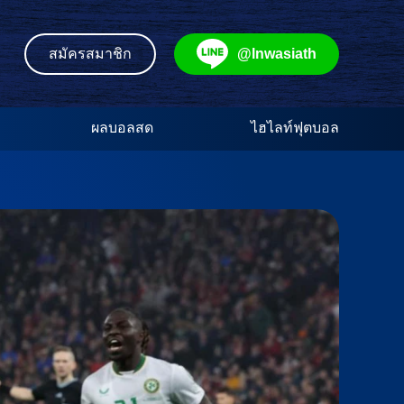
@lnwasiath
สมัครสมาชิก
ผลบอลสด
ไฮไลท์ฟุตบอล