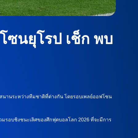
โซนยุโรป เช็ก พบ
ุกสนานระหว่างทีมชาติที่ต่างกัน โดยรอบเพลย์ออฟโซน
าร่วมรอบชิงชนะเลิศของศึกฟุตบอลโลก 2026 ที่จะมีการ