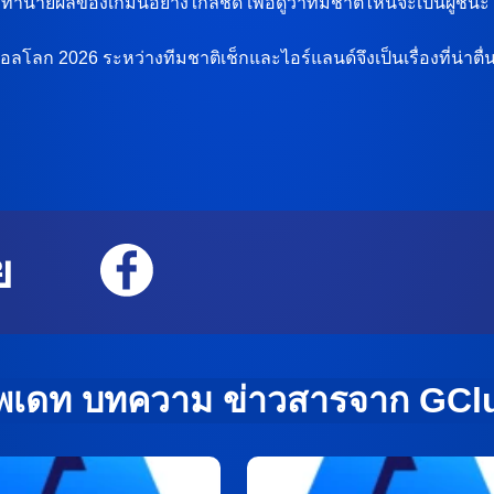
นายผลของเกมนี้อย่างใกล้ชิด เพื่อดูว่าทีมชาติไหนจะเป็นผู้ชนะ
โลก 2026 ระหว่างทีมชาติเช็กและไอร์แลนด์จึงเป็นเรื่องที่น่าต
ย
ัพเดท บทความ ข่าวสารจาก GCl