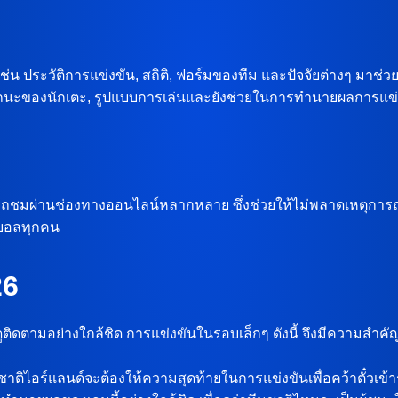
ู่ เช่น ประวัติการแข่งขัน, สถิติ, ฟอร์มของทีม และปัจจัยต่างๆ 
ถนะของนักเตะ, รูปแบบการเล่นและยังช่วยในการทำนายผลการแข่งข
ารถชมผ่านช่องทางออนไลน์หลากหลาย ซึ่งช่วยให้ไม่พลาดเหตุกา
ตบอลทุกคน
26
ูติดตามอย่างใกล้ชิด การแข่งขันในรอบเล็กๆ ดังนี้ จึงมีความสำค
าติไอร์แลนด์จะต้องให้ความสุดท้ายในการแข่งขันเพื่อคว้าตั๋วเข้า