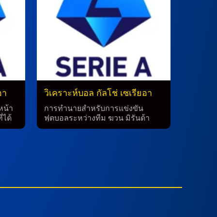
อา
วิเคราะห์บอล กัลโช่ เซเรียอา
า
อิตาลี โบโลญญ่า vs ลาซิโอ้
หน้า
การทำนายสำหรับการแข่งขัน
่ได้
ฟุตบอลระหว่างทีม ฆวน มิรันด้า
็นตัว
และทีมอีวาน โปรเวเดล ทีม ฆวน มิ
โคโม
รันด้า กับ การทำนาย ข่าวดีสำหรับ
คเตแล
ทีม ฆวน มิรันด้า คือ นักเตะที่ถูก
ก
แบนไปสักระยะเวลาหลายเดือน
จะมี
สามารถกลับมาร่วมทีมช่วยเหลือใน
กับ
การแข่งขันแล้ว ซึ่งอย่างเช่น ลูคัสซ์
สโกรุปสกี้ และ ลอเรนโซ เด ซิลเว
กล่า
สตรี้ จะมีส่วนร่วมในการจัดทัพใน
้าง
ระบบ 4-3-3 โดยมี ริคคาร์โด้ ออร์
้า
โซลินี่, ซานติอาโก้ คาสโตร และ นิ