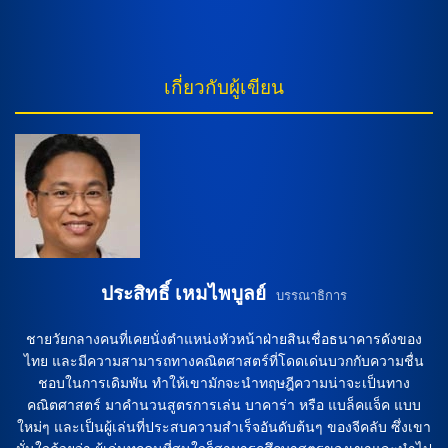
ซึ่งอาจมีผลกระทบต่อผลการแข่งขันในวันนั้น ทีมเรอัล มาดริด จะ
เริ่มเกมด้วยการใช้อองตวน เซเมนโย่ในบทบาทกองหน้าคู่กับเออร์
ลิง ฮาแลนด์ และเดนกลางของทีมจะมีฟิล โฟเด้น, แบร์นาร์โด้ ซิ
ลวา, เฌเรมี่ โดกู และโรดรีโก้ เอร์นานเดซ โรดรี้ ซึ่งเป็นที่
เกี่ยวกับผู้เขียน
ประทับใจของผู้ชม เนื่องจากความสามารถในการควบคุมบอล
และการโต้วาที ส่วนอีกฝ่ายทีมแมนเชสเตอร์ซิตี้ จะใช้ติโบต์ กูร์ก
ตัวส์ในบทบาทกองหน้าและเทรนท์ อเล็กซานเดอร์-อาร์โนลด์, อัน
โตนิโอ รือดิเกอร์, ดีน เฮาเซ่น, อัลบาโร่ การ์เรราส ในลำแขก
และเฟเดรีโก้ วัลเวร์เด้, ติอาโก้ ปีตาร์ช, โอเรเลียง ชูอาเมนี่, อาร์
ดา กูเลอร์ บริเวณกลางสนาม โดยคาดว่านักเตะเหล่านี้จะมี
บทบาทสำคัญในการป้องกันและการโต้วาที การทำนายรูปแบบ
การเล่นของทีมทั้งสองในเกมนี้คือ 4-1-3-2 สำหรับทีมเรอัล
มาดริด และ 4-4-2 สำหรับทีมแมนเชสเตอร์ซิตี้ ซึ่งเป็นรูปแบบที่
คาดว่าจะช่วยให้ทีมใช้กลยุทธ์การเล่นของตนได้อย่างเต็ม
ประสิทธิภาพ ในขณะเดียวกันทีมเรอัล มาดริด ได้เข้าสู่เกมนี้โดย
ประสิทธิ์ เหมไพบูลย์
บรรณาธิการ
มีประสบการณ์จากการชนะเกมก่อนหน้านี้ด้วยคะแนน 3-0 […]
ชายวัยกลางคนที่เคยนั่งตำแหน่งหัวหน้าฝ่ายสินเชื่อธนาคารดังของ
ไทย และมีความสามารถทางคณิตศาสตร์ที่โดดเด่นบวกกับความชื่น
ชอบในการเดิมพัน ทำให้เขามักจะนำทฤษฎีความน่าจะเป็นทาง
คณิตศาสตร์ มาคำนวนสูตรการเล่น บาคาร่า หรือ แบล็คแจ็ค แบบ
ใหม่ๆ และเป็นผู้เล่นที่ประสบความสำเร็จอันดับต้นๆ ของจีคลับ ซึ่งเขา