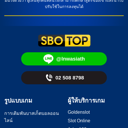
มั่นใจด้วยว่า ผู้เล่นทุกคนที่สนใจก็สามารถศึกษาสูตรของเขาและนำไป
ปรับใช้ในการลงทุนได้
@lnwasiath
02 508 8798
รูปแบบเกม
ผู้ให้บริการเกม
Goldenslot
การเดิมพันบาสเก็ตบอลออน
ไลน์
Slot Online