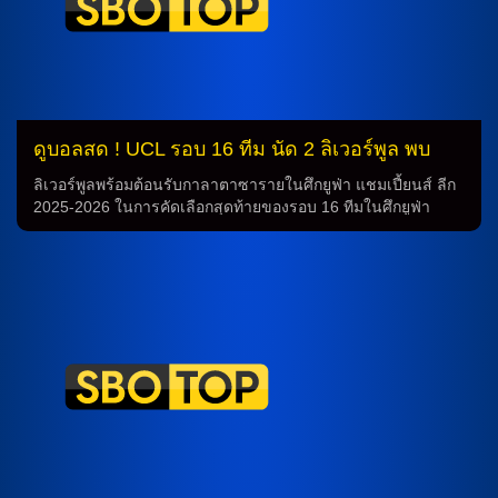
การวิเคราะห์ฟุตบอลระหว่างบาร์เซโลน่าและนิวคาสเซิลจะเน้น
ไปที่ความสามารถของทั้งสองทีมในการเล่นบอล โดยการ
วิเคราะห์นี้จะช่วยให้ผู้เสพย์ได้ข้อมูลที่เป็นประโยชน์ในการ
ทำนายผลการแข่งขันที่จะเกิดขึ้น ดูบอลสด สำหรับผู้ที่สนใจที่จะดู
บอลสดระหว่างบาร์เซโลน่าและนิวคาสเซิล สามารถติดตามการ
แข่งขันได้ในช่องทางต่างๆ เช่น การถ่ายทอดสดทางโทรทัศน์หรือ
การสตรีมมิ่งออนไลน์ผ่านเว็บไซต์ต่าง ๆ คำทำนาย สำหรับคำ
ดูบอลสด ! UCL รอบ 16 ทีม นัด 2 ลิเวอร์พูล พบ
ทำนายในการแข่งขันระหว่างบาร์เซโลน่าและนิวคาสเซิล อาจมี
กาลาตาซาราย 18 มี.ค.69
การทำนายว่าทีมใดจะชนะ หรือการทำนายคะแนนต่างๆ ที่จะเกิด
ลิเวอร์พูลพร้อมต้อนรับกาลาตาซารายในศึกยูฟ่า แชมเปี้ยนส์ ลีก
ขึ้นในการแข่งขัน ทำให้ผู้ที่สนใจสามารถเลือกที่จะเดิมพันได้ตาม
2025-2026 ในการคัดเลือกสุดท้ายของรอบ 16 ทีมในศึกยูฟ่า
คำทำนายที่มีอยู่ นอกจากนี้ การทำนายผลการแข่งขันฟุตบอลยูฟ่า
แชมเปี้ยนส์ ลีก 2025-2026 ทีม “หงส์แดง” ลิเวอร์พูล ที่อยู่ใน
แชมเปี้ยนส์ ลีก ยังเป็นบทสรุปที่น่าสนใจสำหรับผู้ที่สนใจในกีฬา
อันดับ 5 ของพรีเมียร์ลีกกำลังจะเผชิญหน้ากับทีมกาลาตาซาราย
ฟุตบอล โดยสามารถเป็นข้อมูลที่เป็นประโยชน์ในการเลือกทีมที่
จ่าฝูงจากลีกตุรกี หลังจากที่กาลาตาซารายสามารถคว้าแชมป์ใน
จะสนับสนุนหรือเดิมพันในการแข่งขัน ดังนั้น การทำนายฟุตบอล
ลีกชาติของตุรกีไว้อย่างสุดยอด ทำให้พวกเขามาเข้าร่วมในศึกยู
ยูฟ่า […]
ฟ่า แชมเปี้ยนส์ ลีก ครั้งนี้ กับการแข่งขันที่คาดหวังว่าจะมีความ
สนุกสุดมันส์และตื่นเต้น การทำนายและวิเคราะห์บอล ตามที่ผล
การแข่งขันที่ผ่านมา กาลาตาซารายได้เอาชนะลิเวอร์พูลด้วย
คะแนน 1-0 ในนัดแรก เจ้าบ้านกำลังพยายามที่จะกลับมาแข็งแก
รงและคว้าชัยชนะในนัดต่อๆ ไป หากมองในด้านฟอร์มของทั้ง
สองทีม หงส์แดง ลิเวอร์พูลยังคงมีผลงานที่น่าทึ่งในลีกอังกฤษ และ
กาลาตาซารายก็ไม่เบาเรื่องการแข่งขันในลีกตุรกี วิเคราะห์
ฟุตบอลและดูบอลสด เหตุการณ์นี้จะเป็นเวลาที่น่าสนใจสำหรับ
สายแท๊กการทำนายและวิเคราะห์ฟุตบอล ที่จะมอบความสนุกและ