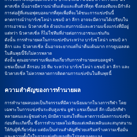
คาสเซิ่ล นั้นอาจมีความน่าตื่นเต้นและตื่นตัวที่สุด ซึ่งสองทีมจะมีกำลัง
การต่อสู้ที่เสมอฟุตบอลมากที่สุดเพื่อที่จะได้ชนะการแข่งขันนี้
คาดการณ์ว่าบาร์เซโลน่า แชมป์ ลา ลีกา อาจจะมีความได้เปรียบใน
การเอาชนะ นิวคาสเซิ่ล ด้วยประสบการณ์และความแข็งแกร่งที่มีอยู่
แต่ทว่า นิวคาสเซิ่ล ก็ไม่ใช่ทีมที่ง่ายต่อการเอาชนะเช่นกัน
ดังนั้น การทำนายผลในการแข่งขันระหว่าง บาร์เซโลน่า แชมป์ ลา
ลีกา และ นิวคาสเซิ่ล นั้นอาจจะยากแต่ก็น่าตื่นเต้นมาก การดูบอลสด
ในคืนพุธนี้จึงไม่ควรพลาด
ดังนั้น คุณอยากทราบเพิ่มเติมเกี่ยวกับการทำนายผลบอลยูฟ่า
แชมเปี้ยนส์ ลีกรอบ 16 ทีม ระหว่าง บาร์เซโลน่า แชมป์ ลา ลีกา และ
นิวคาสเซิ่ล ไม่ควรพลาดการติดตามการแข่งขันในคืนพุธนี้
ความสำคัญของการทำนายผล
การทำนายผลบอลเป็นกิจกรรมที่มีความนิยมมากในวงการกีฬา โดย
เฉพาะในการแข่งขันระดับสูงเช่น ยูฟ่า แชมเปี้ยนส์ ลีก เมื่อนักกีฬา
หลายคนและผู้ชมต่างๆ มักมีความสนใจที่จะคาดการณ์ผลการแข่งขัน
ก่อนที่จะเกิดขึ้น ซึ่งการทำนายผลไม่เพียงแต่เพลิดเพลินและสนุกสนาน
ให้กับผู้ที่เกี่ยวข้อง แต่ยังเป็นส่วนสำคัญที่ช่วยเสริมสร้างความเชื่อมั่น
และความตั้งใจในการแข่งขันของทีมโปรดของตนเอง