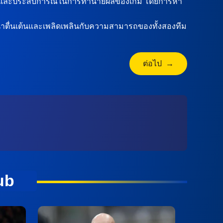
ามรู้และประสบการณ์ในการทำนายผลของเกม โดยการหา
ที่น่าตื่นเต้นและเพลิดเพลินกับความสามารถของทั้งสองทีม
ต่อไป →
ub