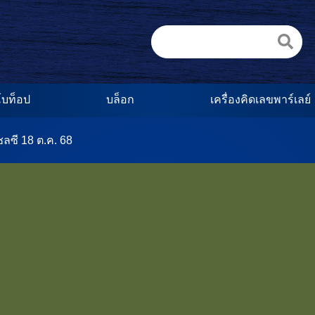
บท็อป
บล็อก
เครื่องคิดเลขพาร์เลย์
ชลซี 18 ต.ค. 68