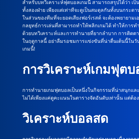
สำหรับบทวิเคราะห์ฟุตบอลเกมนี้ สามารถสรุปได้ว่า เป็
ทั้งสองฝ่าย เพียงแต่เท่าทีจะดูเป็นสมดุลกันทั้งบนก
ในส่วนของทีมที่จะยอดเสียงฟอร์เรสต์ จะต้องพยายามเอ
กลยุทธ์การเล่นที่สามารถทำให้พลิกเกมได้ ทำให้การท
ด้วยบทวิเคราะห์และการทำนายที่ยากลำบาก การติดตามการ
ในฤดูกาลนี้ อย่าลืมรอชมการแข่งขันที่น่าตื่นเต้นนี
เกมนี้!
การวิเคราะห์เกมฟุตบ
การทำนายเกมฟุตบอลเป็นหนึ่งในกิจกรรมที่น่าสนุกและ
ไม่ได้เพียงแค่ดูคะแนนในตารางจัดอันดับเท่านั้น แต่ต้
วิเคราะห์บอลสด