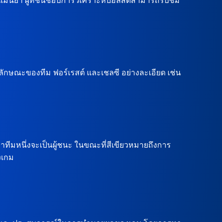
นยำ ผู้ที่ชื่นชอบการวิเคราะห์บอลสดสามารถรับชม
ลักษณะของทีม ฟอร์เรสต์ และเชลซี อย่างละเอียด เช่น
มหนึ่งจะเป็นผู้ชนะ ในขณะที่สีเขียวหมายถึงการ
งเกม