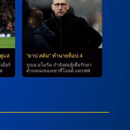
ฟูแล่
“ยาป สตัม” ทำนายท็อป 4
8
พรีเมียร์ลีก พร้อมสนับสนุนแมน
มียร์
รูเบน อโมริม กำลังต่อสู้เพื่อรักษา
ยูมีชื่อติดในลิสต์
์ส
ตำแหน่งของเขาที่โอลด์ แทรฟฟ
แมตช์
อร์ด หลังจากออกสตาร์ทฤดูกาล
ซน่
2025-26 ได้ไม่ดีนัก ชนะเพียง 3 จาก
8
7 นัดแรกในลีก อยู่อันดับ 10 ของ
ี่อยู่
ตาราง ก่อนที่จะลงสนามในเกม
เซน่
สำคัญกับ ลิเวอร์พูล ในวันอาทิตย์นี้
ร
แม้ว่าแมนฯ ยูไนเต็ดจะมีฟอร์มย่ำแย่
แต่ อดีตแข้งปีศาจแดง บอกว่าการ
าก
เริ่มต้นฤดูกาลไม่ได้เป็นหายนะ
ทีมใน
สำหรับอดีตสโมสรของเขา และยัง
อลได้
สนับสนุนให้ทีมจบฤดูกาลด้วยการติ