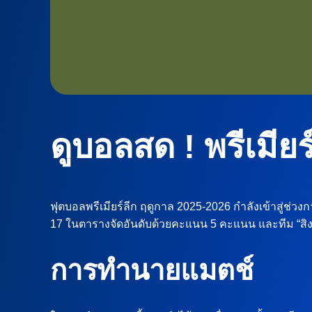
ดูบอลสด ! พรีเมีย
ฟุตบอลพรีเมียร์ลีก ฤดูกาล 2025-2026 กำลังเข้าสู่ช่วงการ
17 ในตารางจัดอันดับด้วยคะแนน 5 คะแนน และทีม “สิงห์บู
การทำนายแมตช์