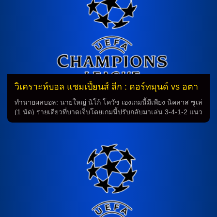
โดยมีการดูบอลสดและวิเคราะห์ฟุตบอลเป็นส่วนหนึ่งของ
กระบวนการ ในการพบกันระหว่างหมาป่า วูล์ฟแฮมป์ตัน และ ปืน
ใหญ่ อาร์เซน่อล ทั้งสองทีมจะประลองกันในเกมที่คาดว่าจะมีการ
แข่งขันรุนแรงและมันส์ ตั้งแต่เริ่มแรกจนจบสิ้นสุด การทำนาย
ฟุตบอลพรีเมียร์ลีก อังกฤษ โดยสถิติการพบกันระหว่างทั้งสองทีม
ใน 5 นัดหลังสุด อาร์เซน่อล มีประวัติการชนะทั้งหมด แสดงให้
เห็นว่าอาร์เซน่อลเป็นทีมที่มีความเสถียรและมั่นคงในการต่อสู้
แม้ว่าเกมนัดแรกในลีก ปืนใหญ่ อาร์เซน่อล จะเปิดรางชนะ 2-1
เมื่อเดือนธันวาคมที่ผ่านมา แต่หมาป่า วูล์ฟแฮมป์ตัน ก็ไม่ควร
วิเคราะห์บอล แชมเปี้ยนส์ ลีก : ดอร์ทมุนด์ vs อตา
ถือว่าจะมีสิ่งใดเป็นทางการได้เอาชนะวันนี้ วิเคราะห์บอลและ
ลันต้า
การทำนายผล การทำนายผลการแข่งขันฟุตบอลไม่ใช่เรื่องง่าย
ทำนายผลบอล: นายใหญ่ นิโก้ โควัช เองเกมนี้มีเพียง นิคลาส ซูเล่
แต่มันเป็นความสำคัญที่ช่วยให้ผู้เล่นและผู้ชมสามารถวิเคราะห์
(1 นัด) รายเดียวที่บาดเจ็บโดยเกมนี้ปรับกลับมาเล่น 3-4-1-2 แนว
และทำนายได้อย่างแม่นยำ โดยการดูบอลสดช่วยให้มีข้อมูลเพียง
รับวาง เอ็มเร่ ชาน คุมแผงหลังแดนกลางเป็น ปาสกาล โกร้สส์ กับ
พอสำหรับการทำนายผล สิ่งสำคัญที่ต้องจำไว้คือการทำนาย
เฟลิกซ์ เมชา ปั้นเกมคู่กันส่วนตัวรุกสร้างสรรค์เกมเป็น แคร์นี่ย์ ชุ
ฟุตบอลควรจะพิจารณาสถิติการพบกัน และศึกษาพฤติกรรมของ
ควูเอเมก้า กับ ยูเลี่ยน บรันด์ คอยสนับสนุนหน้าเป้าอย่าง เชห์รู กี
ทั้งสองทีมในเกมล่าสุด ซึ่งจะช่วยให้การทำนายผลมีความแม่นยำ
ราสซี่ ล่าตาข่ายในเกมนี้ การทำนาย: นายใหญ่ ราฟฟาเอล พาล
และทันสมัย ดังนั้น การทำนายผลการแข่งขันระหว่างหมาป่า
ลาดิโน่ เองเกมนี้จะหมดสิทธิ์ใช้งาน ราอูล เบลลาโนว่า และ มิต
วูล์ฟแฮมป์ตัน และ ปืนใหญ่ อาร์เซน่อล […]
เชล บัคเกอร์ ที่มีปัญหาอาการบาดเจ็บ ด้านการจัดทัพในระบบ 3-
4-2-1 แนวรุกพร้อมวาง ชาร์ลส์ เดอ เคเตแลเร่ และ นิโคล่า ซา
เลฟสกี้ ผนึกกำลังกันปั้นเกม โดยมี จานลูก้า สคามัคก้า เป็นกอง
หน้าตัวเป้า […]