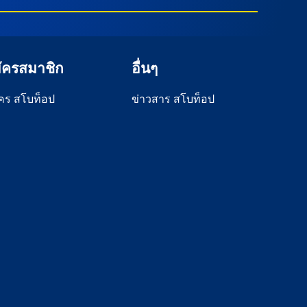
มี โอลิเวอร์ เบิร์ก, จอง วู-ยอง และ
าริช
อันเดร อิลิช ที่จะร่วมเข้าร่วมการบุก
สู่
ในทางตรงกันข้าม ทีมดิเอโก้ ไลเต้
น อัล
ก็ไม่ได้มีสถานการณ์ที่ง่ายง่ายเพียง
าทีม
แค่นั้น เนื่องจากมีการห้ามใช้ อิลเยส
ัครสมาชิก
อื่นๆ
สกีรี ที่ได้รับการห้ามการแข่งขัน
่ […]
หลังจากใบแดงในเกมล่าสุดกับ เล
คร สโบท็อป
ข่าวสาร สโบท็อป
เวอร์คูเซ่น 1-3 […]