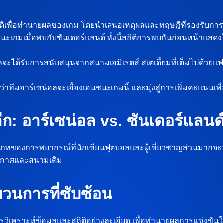
ถิติเพื่อทำนายผลของเกม โดยนำเสนอเหตุผลและทฤษฎีที่รองรับก
ชนะเกมเมื่อพบกับซันเดอร์แลนด์ ทั้งนี้สถิติการพบกันก่อนหน้าแสดง
จะได้รับการสนับสนุนจากสนามเอมิเรตส์ สเตเดี้ยมที่เต็มไปด้ว
มอาร์เซน่อลจะเอื้องเอนชนะเกมนี้ และมุ่งสู่การเพิ่มคะแนนเพื่อเ
ก: อาร์เซน่อล vs. ซันเดอร์แลนด
ภทของการพยากรณ์ที่นักเซียนฟุตบอลและผู้เชี่ยวชาญส่วนมากจะทำเ
อากาศและสนามเดิม
นการที่ซับซ้อน
ับการวิเคราะห์ข้อมูลและสถิติอย่างละเอียด เพื่อทำนายผลการแข่