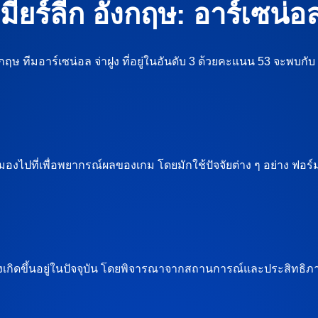
ยร์ลีก อังกฤษ: อาร์เซน่อ
กฤษ ทีมอาร์เซน่อล จ่าฝูง ที่อยู่ในอันดับ 3 ด้วยคะแนน 53 จะพบกับ 
งมองไปที่เพื่อพยากรณ์ผลของเกม โดยมักใช้ปัจจัยต่าง ๆ อย่าง ฟอร์
งเกิดขึ้นอยู่ในปัจจุบัน โดยพิจารณาจากสถานการณ์และประสิทธิภ