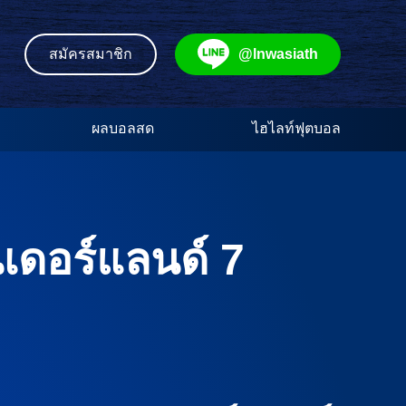
@lnwasiath
สมัครสมาชิก
ผลบอลสด
ไฮไลท์ฟุตบอล
นเดอร์แลนด์ 7