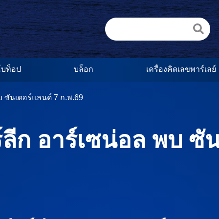
บท็อป
บล็อก
เครื่องคิดเลขพาร์เลย์
พบ ซันเดอร์แลนด์ 7 ก.พ.69
ร์ลีก อาร์เซน่อล พบ ซั