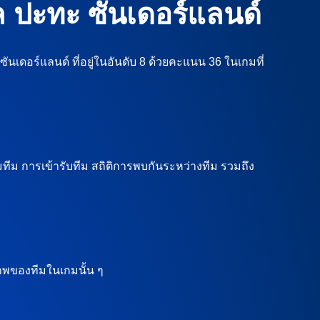
ล ปะทะ ซันเดอร์แลนด์
ซันเดอร์แลนด์ ที่อยู่ในอันดับ 8 ด้วยคะแนน 36 ในเกมที่
มทีม การเข้ารับทีม สถิติการพบกันระหว่างทีม รวมถึง
าพของทีมในเกมนั้น ๆ