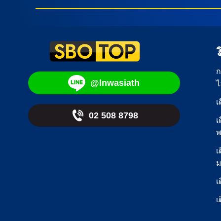
ครั้งก่อนหน้านี้ที่เสมอกัน 2-2 ใน
ทั้งสอง
ช่วงทดเจบ นอกจากนี้ “ไก่เดือยทอง”
กัน 2-2 ใ
ยังมีสถิติดีใน 8 นัดล่าสุดว่าไม่แพ้
นัด นอกจ
(ชนะ 5 เสมอ 3) วิเคราะห์การ
พบว่า ใน
แข่งขัน การทำนายในเกมนี้จะมี
กัน “ไก่
ความสนุกสนานและตื่นเต้น
ยูไนเต็ด
เนื่องจากทั้งทีมมีศักยภาพในการทำ
เสมอ 1) 
ก
ประตูมากมาย และมีการตั้งรับที่ดีใน
อาจจะเป็
@lnwasiath
ทั้งสองฝ่าย สำหรับทีมเจ้าบ้าน […]
[…]
ไ
เ
02 508 8798
เ
พ
เ
ม
เ
เ