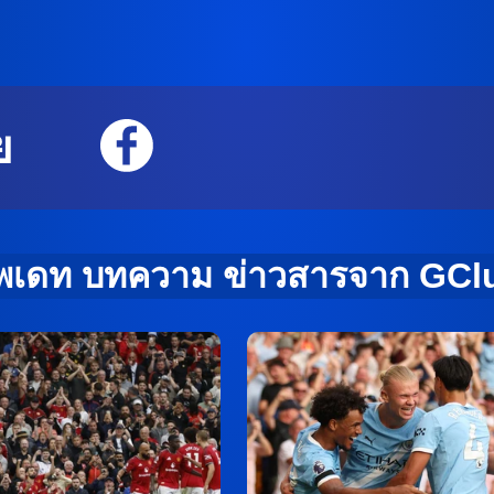
ย
ัพเดท บทความ ข่าวสารจาก GCl