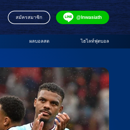
@lnwasiath
สมัครสมาชิก
ผลบอลสด
ไฮไลท์ฟุตบอล