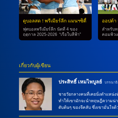
ดูบอลสด ! พรีเมียร์ลีก แมนฯซิตี้
ออปต้า 
พบ แมนยู 14 ก.ย.68
แมนฯซิต
ฟุตบอลพรีเมียร์ลีก นัดที่ 4 ของ
สำหรับทา
น่าสนใ
ฤดูกาล 2025-2026 “เรือใบสีฟ้า”
คอมพิวเต
แมนเชสเตอร์ ซิตี้ ทีมอันดับ 13 จะ
ทำนายผล
เปิดเอติฮัด สเตเดี้ยม ทำศึกแมนเชส
ทำการท
เตอร์ ดาร์บี้ พบ “ปีศาจแดง” แมนฯ
พรีเมียร์
ยูไนเต็ด อันดับ 9 ในวันอาทิตย์ที่ 14
ฤดูกาล 2
กันยายน 2568 เวลา 22.30 น. ตาม
ใบสีฟ้า”
เกี่ยวกับผู้เขียน
เวลาประเทศไทย ผลงานพบกัน 2 นัด
ทีมอันดับ
ล่าสุดในลีกฤดูกาลที่ผ่านมา แมนฯ
แดง” คือ 
ยูไนเต็ด บุกมาชนะที่นี่ 2-1 ก่อนจะ
อันดับที่
ประสิทธิ์ เหมไพบูลย์
กลับไปเล่นในโอลด์ แทรฟฟอร์ด
กันยายน
บรรณาธิ
และจบด้วยผลเสมอ 0-0
เวลาปร
Reuters/Chris Radburn “เรือใบสี
การแข่ง
ชายวัยกลางคนที่เคยนั่งตำแหน่
ฟ้า” แมนเชสเตอร์ ซิตี้ จะเปิดเอติฮัด
คาดการณ์
ทำให้เขามักจะนำทฤษฎีความน่าจ
สเตเดี้ยม ทำศึกแมนเชสเตอร์ ดาร์บี้
โอกาสคว
ดับต้นๆ ของจีคลับ ซึ่งเขามั่นใ
พบ “ปีศาจแดง” แมนฯ ยูไนเต็ด
ขณะที่ 
โปรแกรมพรีเมียร์ลีก นัดที่ 4 […]
คว้าชัยเ