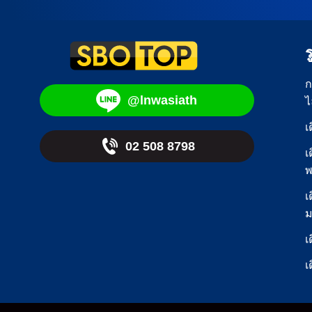
เกิดผลเส
สนใจ** ท
มาแล้ว 5
พรีเมียร
(เสมอ 1 
ก
@lnwasiath
ไ
เ
02 508 8798
เ
พ
เ
ม
เ
เ