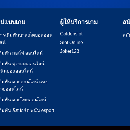
มอคือ 18.6% **สถิติที่น่า
ยูไนเต็ด จะเป็นการแข่งขันที่ม
ีมแมนซิตี้ ได้คว้าชัยชนะ
สนุกสนานและดูดซึมใจของผู้ช
 จาก 8 นัดที่ผ่านมาใน
มากยิ่งขึ้น วิเคราะห์ฟุตบอล […
์ลีกที่พบกับทีมแมนยูไนเต็ด
รูปแบบเกม
ผู้ให้บริการเกม
สม
[…]
Goldenslot
ารเดิมพันบาสเก็ตบอลออน
สมั
ลน์
Slot Online
Joker123
ดิมพัน กอล์ฟ ออนไลน์
ดิมพัน ฟุตบอลออนไลน์
นันบอลออนไลน์
ดิมพัน มวยออนไลน์ แทง
วยออนไลน์
ดิมพัน มวยไทยออนไลน์
ดิมพัน อีสปอร์ต พนัน esport