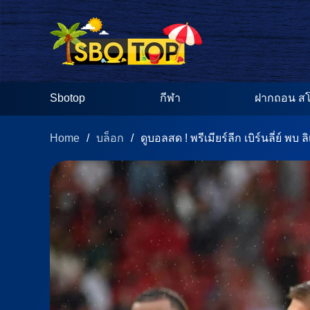
Sbotop
กีฬา
ฝากถอน สโ
Home
/
/
บล็อก
ดูบอลสด ! พรีเมียร์ลีก เบิร์นลี่ย์ พบ 