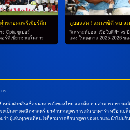
ทำนายผลพรีเมียร์ลีก
ดูบอลสด ! แมนฯซิตี้ พบ แม
ี้ พบ แมนยู พร้อมสถิติ
14 ก.ย.68
ง Opta ซูเปอร์
วิเคราะห์บอล: เรือใบสีฟ้า vs ป
จ
อร์ที่เชี่ยวชาญในการ
แดง ในฤดูกาล 2025-2026 ขอ
การแข่งขันฟุตบอล ได้
พรีเมียร์ลีก นัดที่ 4 จะเห็น “เรือ
ำนายผลการแข่งขันใน
ฟ้า” ทีมแมนเชสเตอร์ ซิตี้ อยู่ใ
ลีกอังกฤษ นัดที่ 4 ของ
ตำแหน่งที่ 13 ต้องเผชิญกับ “ป
025-2026 ระหว่างทีม “เรือ
แดง” ทีมแมนฯ ยูไนเต็ด ที่อยู่ใ
 คือ แมนเชสเตอร์ ดาร์บี กับ
อันดับที่ 9 ในสนามเอติฮัด สเตเ
 13 ซิตี้ ที่จะพบกับ “ปีศาจ
ในวันอาทิตย์ที่ 14 กันยายน 2
แมนฯ ยูไนเต็ด ที่อยู่ใน
เวลา 22.30 น. ตามเวลาประเ
 9 ในวันอาทิตย์ที่ 14
การทำนายผล จากผลงานล่าสุ
 2568 เวลา 22.30 น. ตาม
ทั้งสองทีมในลีกฤดูกาลที่ผ่าน
การ
ะเทศไทย **การทำนายผล
กัน 2 นัด พบกัน 2 นัด ทั้งทีมเ
ขัน** การทำนายของ Opta
หนึ่งครั้ง และทีมแมนฯ ยูไนเต
งหัวหน้าฝ่ายสินเชื่อธนาคารดังของไทย และมีความสามารถทางคณิ
ว่า แมนเชสเตอร์ ซิตี้ จะมี
ทีมแมนเชสเตอร์ ซิตี้ 2-1 ในก
ะเป็นทางคณิตศาสตร์ มาคำนวนสูตรการเล่น บาคาร่า หรือ แบล็คแจ
้าชัยชนะถึง 65.6% ใน
กันล่าสุด ดังนั้น การทำนายว่
จด้วยว่า ผู้เล่นทุกคนที่สนใจก็สามารถศึกษาสูตรของเขาและนำไปปรั
แมนฯ ยูไนเต็ด จะมีโอกาส
แข่งขันระหว่าง “เรือใบสีฟ้า” 
พียง 15.8% และโอกาสที่จะ
เชสเตอร์ ซิตี้ และ “ปีศาจแดง”