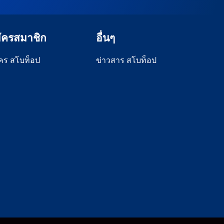
ีความ
ยุคพรีเมียร์ลีก การพบกัน การพบกัน
มให้
ระหว่าง “หงส์แดง” ลิเวอร์พูล และ
]
บิร์นลี่ย์ จะเกิดขึ้นในวันอาทิตย์ที่ 14
กันยายน 2568 เวลา 20.00 น.ตาม
ัครสมาชิก
อื่นๆ
เวลาประเทศไทย การรายงานสด
[…]
คร สโบท็อป
ข่าวสาร สโบท็อป