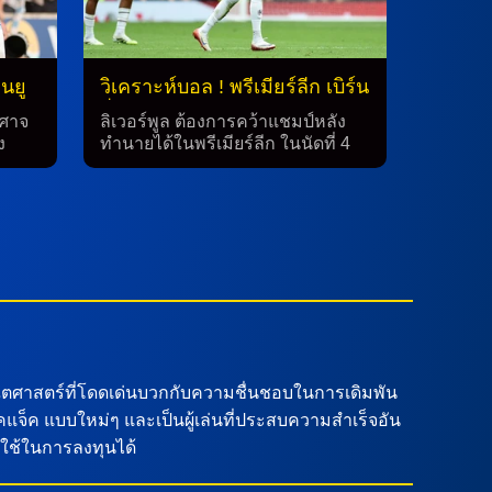
นยู
วิเคราะห์บอล ! พรีเมียร์ลีก เบิร์น
ลี่ย์ พบ ลิเวอร์พูล 14 ก.ย.68
ีศาจ
ลิเวอร์พูล ต้องการคว้าแชมป์หลัง
ง
ทำนายได้ในพรีเมียร์ลีก ในนัดที่ 4
ใบสี
ของฤดูกาล 2025-2026 ในพรีเมียร์
น
ลีก ลิเวอร์พูล หงส์แดง ที่ยังไม่แพ้
ีศาจ
เวลานี้เข้าสู่การแข่งขันกับทีมใหม่
น
บิร์นลี่ย์ที่อยู่ในอันดับ 17 ของตาราง
ดี้ยม
ที่มีทำนายเพียง 3 แต้ม ทำนายผล
568
การทำนายตรงกับความเข้าใจของผู้
ทศไทย
ถ่ายคำว่าหงส์แดง ที่มีฤดูกาลที่ยอด
ดของ
เยี่ยมเป็นที่สุด เพราะชนะ 3 นัดรวด
มา พบ
และมีทำนายเต็ม 9 แต้ม ทำให้อยู่ใน
สมอ
อันดับ 3 ของตาราง หลังจากที่อาร์
็ดชนะ
เซน่อล และ สเปอร์สชนะเมื่อคืน
ตศาสตร์ที่โดดเด่นบวกกับความชื่นชอบในการเดิมพัน
ารพบ
เมื่อคืน ลิเวอร์พูล ได้ชนะอาร์เซน่อล
็ค แบบใหม่ๆ และเป็นผู้เล่นที่ประสบความสำเร็จอัน
าการ
ด้วยคะแนน 1-0 และตั้งเป้าสร้าง
บใช้ในการลงทุนได้
แมน
ประวัติศาสตร์เก็บชัยชนะ 4 นัดแรก
 แมนฯ
เป็นครั้งที่ 3 ของฤดูกาลติดต่อกันใน