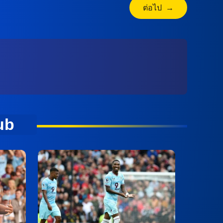
ต่อไป →
ub