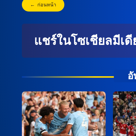
← ก่อนหน้า
แชร์ในโซเชียลมีเดี
อ