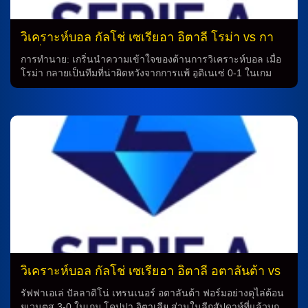
อีกหนึ่งนักเตะที่มีปัญหาที่สภาพร่างกาย อย่างไรก็ตาม ทีมนี้ยังมี
การเตรียมความพร้อมทางกายให้ดีที่สุดเพื่อรับมือกับทีมรุกของเขา
การทำนาย: แนวตั้งและแนวนอนของทีม นักกีฬาในทีมโมนาโค
วิเคราะห์บอล กัลโช่ เซเรียอา อิตาลี โรม่า vs กา
ลิเวอร์พูลจะเล่นด้วยระบบ 4-4-2 โดยจะมี ลุยซ์ จูเนียร์ และ ซาน
ยารี่
ติอาโก้ มูรินโญ่ เป็นเสาหลักในกองกลาง […]
การทำนาย: เกริ่นนำความเข้าใจของด้านการวิเคราะห์บอล เมื่อ
โรม่า กลายเป็นทีมที่น่าผิดหวังจากการแพ้ อูดิเนเซ่ 0-1 ในเกม
ล่าสุด บวกกับสภาพทีมที่ยังคงมีผู้เล่นสำคัญบาดเจ็บอย่าง อาร์เต็ม
ดอฟบิค, มานู โกเน่, และ โรบินิโอ วาซ ที่ยังไม่พร้อมสำหรับการ
แข่งขัน การทำนายว่า โรม่า จะต้องพึ่งพาทั้ง เปาโล ดีบาล่า และ
ไบรอัน ซาราโกซ่า ในการสร้างความเสถียรให้กับทีมในเกมถัดไป
วิเคราะห์ฟุตบอล: กำลังแทนที่ด้านการวิเคราะห์ฟุตบอล ในขณะ
เดียวกัน เอง โรม่า กำลังเจรจาจับความมั่นใจและฟอร์มในการ
เป็นทีมที่ไม่สู้ความพ่ายใน 3 เกมล่าสุด ที่ได้ชนะทีมอื่นอย่าง วีโร
น่า 4-0 อย่างลงตัว ทีมจะต้องสู้กับ ฟาบิโอ ปิซาคาเน่ กุนซือ ที่เต็ม
ไปด้วยความมั่นใจจากการชนะต่อเนื่อง 3 เกม การทำนาย: การ
เป็นที่น่าจะเกิดขึ้นในเกมถัดไป โรม่า จะต้องพบกับการทดสอบที่ดุ
เดือดจาก ฟาบิโอ ปิซาคาเน่ กุนซือ ซึ่งดูเหมือนว่าจะเป็นการ
ทดสอบที่ยากลำบากสำหรับทีม โรม่า ที่ยังคงมีการปรับเปลี่ยนทีม
แบบต่อเนื่อง เพื่อทำให้ทีมเก่งขึ้น […]
วิเคราะห์บอล กัลโช่ เซเรียอา อิตาลี อตาลันต้า vs
เครโมเนเซ่
รัฟฟาเอเล่ ปัลลาดิโน่ เทรนเนอร์ อตาลันต้า ฟอร์มอย่างดุไล่ต้อน
ยูเวนตุส 3-0 ในเกม โคปปา อิตาเลีย ส่วนในลีกสัปดาห์ที่แล้วบุก