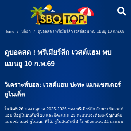
Home
/
บล็อก
/
ดูบอลสด ! พรีเมียร์ลีก เวสต์แฮม พบ แมนยู 10 ก.พ.69
ดูบอลสด ! พรีเมียร์ลีก เวสต์แฮม พบ
แมนยู 10 ก.พ.69
วิเคราะห์บอล: เวสต์แฮม ปะทะ แมนเชสเตอร์
ยูไนเต็ด
ในนัดที่ 26 ของ ฤดูกาล 2025-2026 ของ พรีเมียร์ลีก อังกฤษ ทีมเวสต์
แฮม ที่อยู่ในอันดับที่ 18 และมีคะแนน 23 คะแนนจะต้องเผชิญกับทีม
แมนเชสเตอร์ ยูไนเตด ที่ได้อยู่ในอันดับที่ 4 โดยมีคะแนน 44 คะแนน