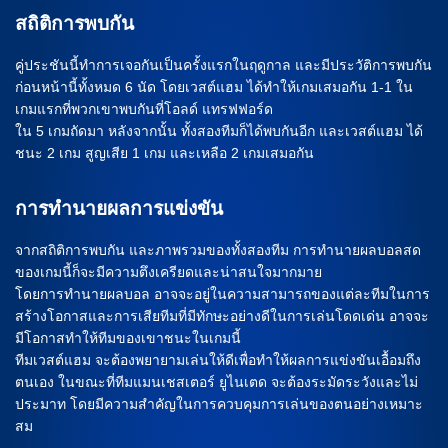
สถิติการพบกัน
คู่ประชันนี้ทำการเจอกันเป็นครั้งแรกในฤดูกาล และมีประวัติการพบกัน
ก่อนหน้านี้ทั้งหมด 6 นัด โดยเวสต์แฮม ได้ทำให้เกมเสมอกัน 1-1 ใน
เกมแรกที่พวกเขาพบกันที่โอลด์ แทรฟฟอร์ด
ใน 5 เกมถัดมา หลังจากนั้น ทั้งสองทีมก็ได้พบกันอีก และเวสต์แฮม ได้
ชนะ 2 เกม สูญเสีย 1 เกม และเหลือ 2 เกมเสมอกัน
การทำนายผลการแข่งขัน
จากสถิติการพบกัน และภาพรวมของทั้งสองทีม การทำนายผลบอลสด
ของเกมนี้ก็จะมีความตึงเครียดและน่าสนใจมากมาย
โดยการทำนายผลบอล อาจจะอยู่ในความสามารถของแต่ละทีมในการ
สร้างโอกาสและการเสียทีมที่มีทักษะอย่างดีในการเล่นโดดเด่น อาจจะ
มีโอกาสทำให้ทีมของเขาชนะในเกมนี้
ทีมเวสต์แฮม จะต้องพยายามเล่นให้ดีเพื่อทำให้ผลการแข่งขันเอื้อมถึง
ตนเอง ในขณะที่ทีมแมนเชสเตอร์ ยูไนเตด จะต้องระมัดระวังและไม่
ประมาท โดยมีความสำคัญในการควบคุมการเล่นของตนอย่างเหมาะ
สม