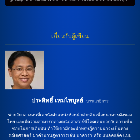
ไปเสมอกับ โคโม่ 0-0 ทีมจะไม่มีทั้ง มาร์เท่น เดอ รอน มิดฟิลด์
และ ออเนสต์ อาฮานอร์ กองหลังที่ติดโทษแบนทั้งคู่ ส่วน มิตเชล
บัคเกอร์ สภาพร่างกายไม่สมบูรณ์ ไอซัค ไฮเอน จะลงคุมเกมรับกับ
เบรัต ฌิมซิตี้ และ อร์โจ้ สกัลวินี่ แดนกลางให้ มาริโอ ปาซาลิช
ลงทำเกมร่วมกับ ดาวิเด้ ซัปปาคอสต้า, เอแดร์ซอน และ นิโคล่า
เกี่ยวกับผู้เขียน
ซาเลฟสกี้ เกมรุก ชาร์ลส์ เด เคเตลาเร่, จานลูก้า สกามัคก้า และ
จาโคโม่ ราสปาโดรี่ ยืนสามประสาน ดาวิเด้ […]
ประสิทธิ์ เหมไพบูลย์
บรรณาธิการ
ชายวัยกลางคนที่เคยนั่งตำแหน่งหัวหน้าฝ่ายสินเชื่อธนาคารดังของ
ไทย และมีความสามารถทางคณิตศาสตร์ที่โดดเด่นบวกกับความชื่น
ชอบในการเดิมพัน ทำให้เขามักจะนำทฤษฎีความน่าจะเป็นทาง
คณิตศาสตร์ มาคำนวนสูตรการเล่น บาคาร่า หรือ แบล็คแจ็ค แบบ