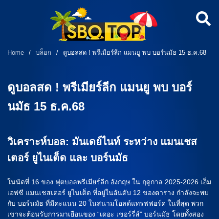
Home
/
บล็อก
/
ดูบอลสด ! พรีเมียร์ลีก แมนยู พบ บอร์นมัธ 15 ธ.ค.68
ดูบอลสด ! พรีเมียร์ลีก แมนยู พบ บอร์
นมัธ 15 ธ.ค.68
วิเคราะห์บอล: มันเดย์ไนท์ ระหว่าง แมนเชส
เตอร์ ยูไนเต็ด และ บอร์นมัธ
ในนัดที่ 16 ของ ฟุตบอลพรีเมียร์ลีก อังกฤษ ใน ฤดูกาล 2025-2026 เอ็ม
เอฟซี แมนเชสเตอร์ ยูไนเต็ด ที่อยู่ในอันดับ 12 ของตาราง กำลังจะพบ
กับ บอร์นมัธ ที่มีคะแนน 20 ในสนามโอลด์แทรฟฟอร์ด ในที่สุด พวก
เขาจะต้อนรับการมาเยือนของ “เดอะ เชอร์รี่ส์” บอร์นมัธ โดยทั้งสอง