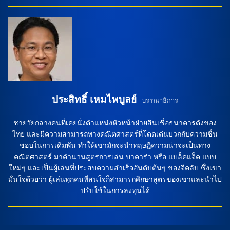
ฟับเบียน, โจนาธาน โรว์ และ ไธส์ ดาลลิงก้า ลงตัวจริง ฟาบิโอ
กรอสโซ่ […]
ประสิทธิ์ เหมไพบูลย์
บรรณาธิการ
ชายวัยกลางคนที่เคยนั่งตำแหน่งหัวหน้าฝ่ายสินเชื่อธนาคารดังของ
ไทย และมีความสามารถทางคณิตศาสตร์ที่โดดเด่นบวกกับความชื่น
ชอบในการเดิมพัน ทำให้เขามักจะนำทฤษฎีความน่าจะเป็นทาง
คณิตศาสตร์ มาคำนวนสูตรการเล่น บาคาร่า หรือ แบล็คแจ็ค แบบ
ใหม่ๆ และเป็นผู้เล่นที่ประสบความสำเร็จอันดับต้นๆ ของจีคลับ ซึ่งเขา
มั่นใจด้วยว่า ผู้เล่นทุกคนที่สนใจก็สามารถศึกษาสูตรของเขาและนำไป
ปรับใช้ในการลงทุนได้