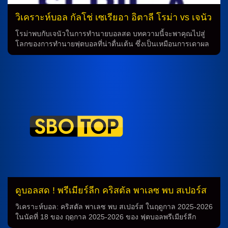
ขึ้น การทำนายผลเกมบอลต้องพิจารณาจากปัจจัยหลายประการ
[…]
วิเคราะห์บอล กัลโช่ เซเรียอา อิตาลี โรม่า vs เจนัว
โรม่าพบกับเจนัวในการทำนายบอลสด บทความนี้จะพาคุณไปสู่
โลกของการทำนายฟุตบอลที่น่าตื่นเต้น ซึ่งเป็นเหมือนการเดาผล
เหตุการณ์ในเกมของทีมโรม่ากับเจนัวในครั้งหนึ่งของการแข่งขัน
ที่น่าจดจำมาก โรม่า ที่ได้พ่ายแพ้ยูเวนตุส 1-2 ในเกมล่าสุด แต่
ก่อนหน้านั้นเคยชนะมา 2 เกมติดกัน จะมาคว้าชัยกันได้หรือไม่
เรามาวิเคราะห์กันเลย ทีมโรม่า ในเกมนี้ นักฟุตบอลชื่อดังอย่าง
จาน ปิเอโร่ กาสเปรินี่ และ เทรนเนอร์ โรม่า จะต้องมีส่วนร่วม
สำคัญในการดึงความเชื่อให้กับทีม แม้ว่าแนวรุกของทีมยังขาด
ความต่อเนื่องบ้าง แต่ก็ยังมีศักยภาพในการทำประตูได้ ทีมเจนัว
ในขณะเดียวกัน ทีมเจนัวก็ไม่ค่อยมีโชคดีในเกมล่าสุด เมื่อพ่ายแพ้
อตาลันต้า 0-1 และอินเตอร์ มิลาน 1-2 โดยติดเกมที่แพ้ต่อเนื่อง
จะสามารถกลับมาเอาชนะโรม่าได้หรือไม่ เราต้องดูว่าทีมจะปรับ
เปลี่ยนยังไงในเกมนี้ การทำนาย เมื่อพิจารณาจากการแข่งขัน
ล่าสุดของทั้งสองทีม โรม่าและเจนัว อาจจะเห็นได้ว่าทั้งสองทีมมี
ความพยายามและความตั้งใจในการชนะ เราจึงคาดการณ์ว่าน่า
จะมีเกมที่น่าตื่นเต้นและสุดมันส์ระหว่างทั้งสอง ดังนั้น การทำนาย
ดูบอลสด ! พรีเมียร์ลีก คริสตัล พาเลซ พบ สเปอร์ส
ฟุตบอลไม่ใช่เรื่องง่าย แต่เมื่อดูบอลสดและวิเคราะห์ฟุตบอลอย่าง
28 ธ.ค.68
เชี่ยวชาญ เราอาจจะสามารถพยากรณ์ผลลัพธ์ของเกมนี้ได้ใกล้
วิเคราะห์บอล: คริสตัล พาเลซ พบ สเปอร์ส ในฤดูกาล 2025-2026
เคียง ท้ายสุดทีมไหนจะเป็นผู้ชนะในเกมระหว่างโรม่ากับเจนัว
ในนัดที่ 18 ของ ฤดูกาล 2025-2026 ของ ฟุตบอลพรีเมียร์ลีก
ต้องรอดูกันต่อไปว่าคำทำนายจะเป็นจริงหรือไม่ วิเคราะห์บอล
อังกฤษ ทีมคริสตัล พาเลซ ที่ติดอันดับ 1 ในตารางการจัดอันดับ