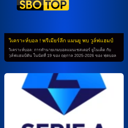
วิเคราะห์บอล ! พรีเมียร์ลีก แมนยู พบ วูล์ฟแฮมป์
ตัน 30 ธ.ค.68
วิเคราะห์บอล: การทำนายเกมบอลแมนเชสเตอร์ ยูไนเต็ด กับ
วูล์ฟแฮมป์ตัน ในนัดที่ 19 ของ ฤดูกาล 2025-2026 ของ ฟุตบอล
พรีเมียร์ลีก อังกฤษ ทีม แมนเชสเตอร์ ยูไนเต็ด ที่อยู่อันดับ 6 ใน
ตาราง มีรวม 29 แต้ม กำลังพร้อมที่จะต้อนรับทีมผู้เยือน วูล์ฟแฮม
ป์ตัน ทีมที่อยู่ท้ายตารางซึ่งมีเพียง 2 แต้มเท่านั้น สถิติการพบกัน
เกมนี้จะถูกเล่นในวันอังคารที่ 30 ธันวาคม 2568 เวลา 03.15 น.
ตามเวลาประเทศไทย ซึ่งเป็นเกมลีกลาสุดในฤดูกาลนี้ ระหว่างทั้ง
สองทีม โดยในการพบกันครั้งก่อนที่สนามของ แมนเชสเตอร์
ยูไนเต็ด ทีมนี้ได้ชนะอย่างง่ายด้วยคะแนน 4-1 วิเคราะห์บอล จาก
ความสมดุลของทั้งสองทีมในฤดูกาลนี้ การทำนายก่อนเกมนี้จึง
กลายเป็นเรื่องที่น่าสนใจอย่างมาก โดยทีมแมนเชสเตอร์ ยูไนเต็ด
ที่มีฟอร์มที่ดีและมีการเล่นที่มั่นคง อาจจะมีความได้เปรียบในเกม
นี้ ในขณะที่ วูล์ฟแฮมป์ตัน ที่กำลังต้องหาแต้มให้กับตัวเองเพื่อหลีก
เลี่ยงการตกอยู่ในทีมที่ตกอยู่ท้ายตาราง อาจจะมีความกดดันมาก