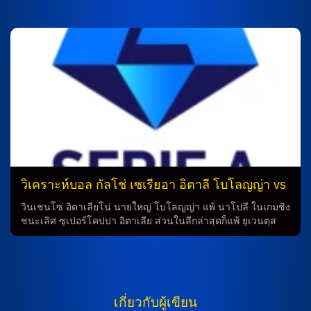
และการทำนาย การทำนายผลการแข่งขันฟุตบอลไม่เพียงแค่การ
พบกับทีมสเปอร์ส ที่ติดอันดับ 2 โดยเปิดเซลเฮิร์สต์ พาร์ค ในวันที่
เดาผลลัพธ์โดยมองว่าทีมใดจะชนะหรือเสมอ แต่ยังต้องพิจารณา
28 ธันวาคม 2568 ในเวลา 23.30 น. ทำนายการทำนาย: คู่ต่อสู้
ปัจจัยหลายประการ เช่น สถานะของนักเตะในทีม การฝึกซ้อม
ระหว่าง คริสตัล พาเลซ และ สเปอร์ส เป็นการแข่งขันที่มีความ
ล่าสุด การเล่นในสนามเหย้าหรือเสมอเป็นต้น การวิเคราะห์บอล
สำคัญมาก เนื่องจากทั้งสองทีมเป็นทีมที่มีความแข็งแกรงและมี
อาจจะคล้ายคลึงกับการทำนาย แต่มีการศึกษาและวิเคราะห์
ความสามารถในการแข่งขันอย่างสูง โดยคู่นี้เคยพบกันใน 5 นัด
ข้อมูลเพิ่มเติม […]
ล่าสุด โดยทีมคริสตัล พาเลซ ได้ชนะ 3 นัดและแพ้ 2 นัด ซึ่งให้
เกิดความสัมพันธ์ที่น่าสนใจในการทำนายผลการแข่งขัน
วิเคราะห์ฟุตบอล การทำนายผลการแข่งขันระหว่าง คริสตัล พา
เลซ […]
วิเคราะห์บอล กัลโช่ เซเรียอา อิตาลี โบโลญญ่า vs
ซาสซูโอโล่
วินเชนโซ่ อิตาเลียโน่ นายใหญ่ โบโลญญ่า แพ้ นาโปลี ในเกมชิง
ชนะเลิศ ซูเปอร์โคปปา อิตาเลีย ส่วนในลีกล่าสุดก็แพ้ ยูเวนตุส
มา เกมนี้จะไม่มี ทอร์บยอร์ เฮกเกม กองหลังติดโทษแบน แต่ มาร์
ติน วิติค ฟิตกลับมาเสียแทนพอดี แต่ยังขาด เรโม่ ฟรอยเลอร์,
ลูคัสซ์ สโครุปสกี้, นิโกโล่ คาซาเล่ และ เฟเดริโก้ แบร์นาเดสคี่ ที่
เจ็บ นาดีร์ ซอร์เตอา จะยืนแบ็กขวาแทน เอมิล โฮล์ม เช่นเดียว
กับแบ็กซ้ายให้ ชาราลัมปอส ไลโกจานนิส ทำหน้าที่ มิดฟิลด์ นิโค
เกี่ยวกับผู้เขียน
ล่า โมโร กลับมาเป็นตัวจริงอีกครั้ง แนวรุกปรับมาใช้ โจวานนี่