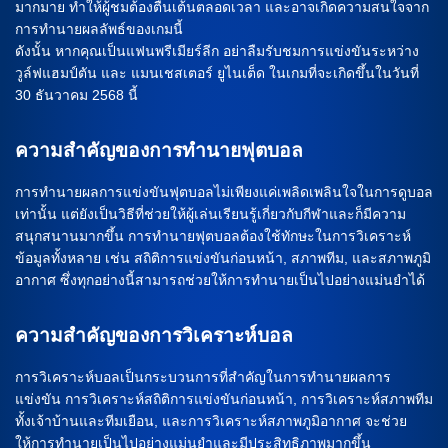
มากมาย ทำให้ผู้ชมต้องตื่นเต้นตลอดเวลา และอาจเกิดความสนใจจาก
การทำนายผลลัพธ์ของเกมนี้
ดังนั้น หากคุณเป็นแฟนพรีเมียร์ลีก อย่าลืมรับชมการแข่งขันระหว่าง
วูล์ฟแฮมป์ตัน และ แมนเชสเตอร์ ยูไนเต็ด ในเกมที่จะเกิดขึ้นในวันที่
30 ธันวาคม 2568 นี้
ความสำคัญของการทำนายฟุตบอล
การทำนายผลการแข่งขันฟุตบอลไม่เพียงแค่เพลิดเพลินใจในการดูบอล
เท่านั้น แต่ยังเป็นวิธีที่ช่วยให้ผู้เล่นเรียนรู้เกี่ยวกับกีฬาและก็มีความ
สนุกสนานมากขึ้น การทำนายฟุตบอลต้องใช้ทักษะในการวิเคราะห์
ข้อมูลทั้งหลาย เช่น สถิติการแข่งขันก่อนหน้า, สภาพทีม, และสภาพภูมิ
อากาศ ซึ่งทุกอย่างนี้สามารถช่วยให้การทำนายเป็นไปอย่างแม่นยำได้
ความสำคัญของการวิเคราะห์บอล
การวิเคราะห์บอลเป็นกระบวนการที่สำคัญในการทำนายผลการ
แข่งขัน การวิเคราะห์สถิติการแข่งขันก่อนหน้า, การวิเคราะห์สภาพทีม
ทั้งเจ้าบ้านและทีมเยือน, และการวิเคราะห์สภาพภูมิอากาศ จะช่วย
ให้การทำนายเป็นไปอย่างแม่นยำและมีประสิทธิภาพมากขึ้น