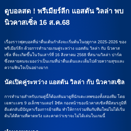
ดูบอลสด ! พรีเมียร์ลีก แอสตัน วิลล่า พบ
นิวคาสเซิ่ล 16 ส.ค.68
เรื่องราวฟุตบอลที่น่าตื่นเต้นกำลังจะเริ่มต้นในฤดูกาล 2025-2026 ของ
พรีเมียร์ลีก ด้วยการทำนายเกมคู่ระหว่าง แอสตัน วิลล่า กับ นิวคาส
เซิ่ล ที่จะเกิดขึ้นในวันเสาร์ที่ 16 สิงหาคม 2568 ที่สนามวิลล่า ปาร์ค
ซึ่งหลายคนจะมองว่าเป็นเกมที่น่าตื่นเต้นและเต็มไปด้วยความสุขและ
ความฟินใจเป็นอย่างมาก
นัดเปิดคู่ระหว่าง แอสตัน วิลล่า กับ นิวคาสเซิล
การทำนายสำหรับเกมคู่นี้ก็ต้องหันมาดูที่นักเตะเทพของทั้งสองทีม โดย
เฉพาะเลข 9 อเล็กซานเดอร์ อิซัค กองหน้าของนิวคาสเซิลที่มีสมรภูมิที่
ดีแต่กลับมีปัญหาเรื่องการย้ายทีม ทำให้การร่วมทีมกับทีมใหม่ไม่ได้เริ่ม
ต้นได้ดีตามที่คาดหวัง และคาดว่าเขาจะไม่ได้เล่นในเกมนี้