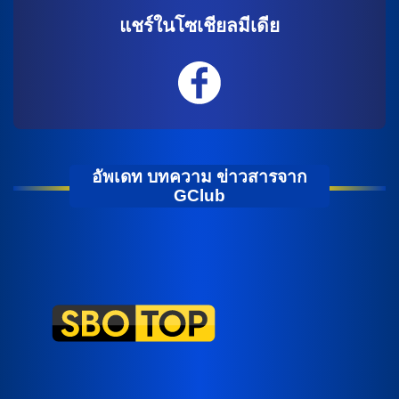
แชร์ในโซเชียลมีเดีย
อัพเดท บทความ ข่าวสารจาก
GClub