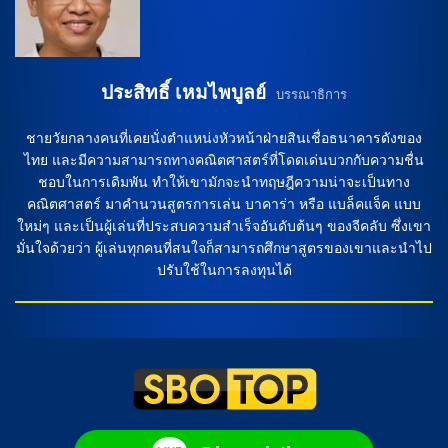
ทำให้ทีมต้องพัฒนากำลังใจในการแข่งขันในอนาคต การ
วิเคราะห์บอลทำให้เห็นได้ชัดว่าทีมกำลังพยายามปรับปรุงและ
พัฒนาทักษะในการแข่งขัน เพื่อทำให้ผลลัพธ์ดีขึ้นในอนาคต
***ทำนาย: การทำนายผลการแข่งขันของทีมกีฬายูเอฟเอ คัพ
***วิเคราะห์บอล: การวิเคราะห์ผลการแข่งขันล่าสุดของทีมกีฬาที่
ประสิทธิ์ เหมไพบูลย์
บรรณาธิการ
น่าสนใจ […]
ชายวัยกลางคนที่เคยนั่งตำแหน่งหัวหน้าฝ่ายสินเชื่อธนาคารดังของ
ไทย และมีความสามารถทางคณิตศาสตร์ที่โดดเด่นบวกกับความชื่น
ชอบในการเดิมพัน ทำให้เขามักจะนำทฤษฎีความน่าจะเป็นทาง
คณิตศาสตร์ มาคำนวนสูตรการเล่น บาคาร่า หรือ แบล็คแจ็ค แบบ
ใหม่ๆ และเป็นผู้เล่นที่ประสบความสำเร็จอันดับต้นๆ ของจีคลับ ซึ่งเขา
มั่นใจด้วยว่า ผู้เล่นทุกคนที่สนใจก็สามารถศึกษาสูตรของเขาและนำไป
ปรับใช้ในการลงทุนได้