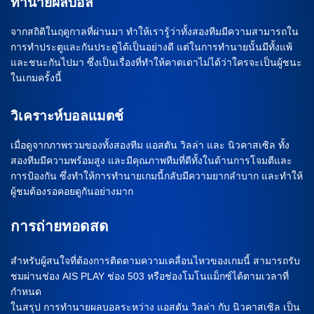
ทำนายผลบอล
จากสถิติในฤดูกาลที่ผ่านมา ทำให้เรารู้ว่าทั้งสองทีมมีความสามารถใน
การทำประตูและกันประตูได้เป็นอย่างดี แต่ในการทำนายนั้นมีทั้งแพ้
และชนะกันไปมา ซึ่งเป็นเรื่องที่ทำให้คาดเดาไม่ได้ว่าใครจะเป็นผู้ชนะ
ในเกมครั้งนี้
วิเคราะห์บอลแมตช์
เมื่อดูจากภาพรวมของทั้งสองทีม แอสตัน วิลล่า และ นิวคาสเซิล ทั้ง
สองทีมมีความพร้อมสูง และมีคุณภาพทีมที่ดีทั้งในด้านการโจมตีและ
การป้องกัน ซึ่งทำให้การทำนายเกมนี้กลับมีความยากลำบาก และทำให้
ผู้ชมต้องรอคอยดูกันอย่างมาก
การถ่ายทอดสด
สำหรับผู้สนใจที่ต้องการติดตามความเคลื่อนไหวของเกมนี้ สามารถรับ
ชมผ่านช่อง AIS PLAY ช่อง 503 หรือช่องโมโนแม็กซ์ได้ตามเวลาที่
กำหนด
ในสรุป การทำนายผลบอลระหว่าง แอสตัน วิลล่า กับ นิวคาสเซิล เป็น