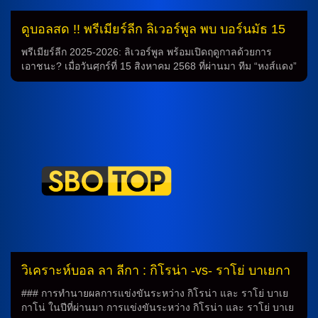
ดูบอลสด !! พรีเมียร์ลีก ลิเวอร์พูล พบ บอร์นมัธ 15
ส.ค.68
พรีเมียร์ลีก 2025-2026: ลิเวอร์พูล พร้อมเปิดฤดูกาลด้วยการ
เอาชนะ? เมื่อวันศุกร์ที่ 15 สิงหาคม 2568 ที่ผ่านมา ทีม “หงส์แดง”
ลิเวอร์พูล ที่เป็นแชมป์กองหนึ่งของพรีเมียร์ลีก ได้เริ่มเปิดหัว
ฤดูกาล 2025-2026 ด้วยการเผชิญหน้ากับทีม “เดอะ เชอร์รีส์”
บอร์นมัธ ที่สนามอันฟิลด์ โดยทีมลิเวอร์พูลจะได้รับการมาเยือน
ในเวลา 02.00 นาฬิกาตามเวลาประเทศไทย สถิติการพบกัน จาก
สถิติการพบกันระหว่างทั้งสองทีมใน 5 นัดหลังสุดที่ผ่านมา ทีม
ลิเวอร์พูล ได้เอาชนะทีมเดอะ เชอร์รีส์ทุกครั้ง โดยทีมลิเวอร์พูล
เคยเอาชนะทีมเดอะ เชอร์รีส์อย่างต่อเนื่อง การพบกันครั้งล่าสุด
เกมล่าสุดที่ทั้งสองทีมพบกัน เมื่อเดือนกุมภาพันธ์ที่ผ่านมา ทีม
ลิเวอร์พูล ได้คว้าชัยด้วยคะแนน 2-0 โดยมีโมฮาเหม็ด ซาล่าห์ ทำ
ประตูทั้ง 2 ประตูให้ทีม การทำนายผล สำหรับการทำนายผลเกม
ระหว่างลิเวอร์พูลกับเดอะ เชอร์รีส์ การวิเคราะห์บอล และดูบอล
สด ทำให้เราเห็นว่าทีมลิเวอร์พูลนั้นมีประสิทธิภาพดีกว่าทีมเดอะ
เชอร์รีส์ และมีโอกาสในการเอาชนะเกมนี้มากกว่า สรุป ดังนั้น
ทีม “หงส์แดง” […]
วิเคราะห์บอล ลา ลีกา : กิโรน่า -vs- ราโย่ บาเยกา
โน่
### การทำนายผลการแข่งขันระหว่าง กิโรน่า และ ราโย่ บาเย
กาโน่ ในปีที่ผ่านมา การแข่งขันระหว่าง กิโรน่า และ ราโย่ บาเย