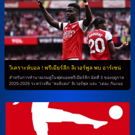
มาน่า ตูเร่ และ ทิม เลมเพอร์เล่ “อินทรีแดง-ดำ” ของกุนซือ ดีโน่
ท็อปป์โมลเลอร์ เริ่มต้นได้ร้อนแรงจัดการถล่ม เบรเมน 4-1 ส่วน
นัดนี้จะไม่มี ดีน่า เอบิมเบ้, คาวา ซานโตส และ เจสซิค งันคัม ที่
บาดเจ็บทั้งหมด เอลเยส สคีรี และ เนธาเนียล […]
วิเคราะห์บอล ! พรีเมียร์ลีก ลิเวอร์พูล พบ อาร์เซน่
อล 31 ส.ค.68
สำหรับการทำนายเกมคู่ในฟุตบอลพรีเมียร์ลีก นัดที่ 3 ของฤดูกาล
2025-2026 ระหว่างทีม “หงส์แดง” ลิเวอร์พูล และ “เดอะ กันเนอ
ร์ส” อาร์เซน่อล นั้น เป็นโอกาสที่ทุกคนต้องการดู โดยทั้ง 2 ทีม
ล้วนเป็นทีมที่ยังไม่แพ้ในฤดูกาลนี้ และมีคะแนนเต็ม 6 แต้มใน
ตารางการแข่งขัน ทำให้เกมนี้มีความสำคัญและน่าตื่นเต้นอย่าง
มาก **การทำนายเกม** เมื่อวันที่ 31 สิงหาคม เวลา 22.30 น.ตาม
เวลาประเทศไทย ที่สนามของลิเวอร์พูล “หงส์แดง” จะต้อนรับการ
มาเยือนของทีมอาร์เซน่อล “เดอะ กันเนอร์ส” ซึ่งจะเป็นเกมที่ดู
สนุกสุดๆ และน่าติดตามอย่างแน่นอน **ทีม “หงส์แดง”
ลิเวอร์พูล** ทีม “หงส์แดดง” ลิเวอร์พูล ที่อยู่ในอันดับ 4 ของตาราง