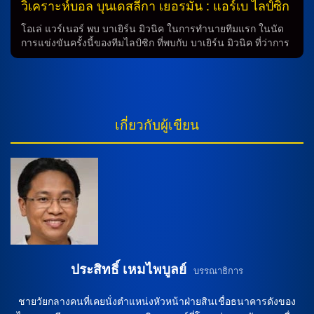
วิเคราะห์บอล บุนเดสลีกา เยอรมัน : แอร์เบ ไลป์ซิก
-vs- ไฮเดนไฮม์
โอเล่ แวร์เนอร์ พบ บาเยิร์น มิวนิค ในการทำนายทีมแรก ในนัด
การแข่งขันครั้งนี้ของทีมไลป์ซิก ที่พบกับ บาเยิร์น มิวนิค ที่ว่าการ
เกมนี้จะเป็นการทำนายทีมสำคัญที่ยับครึ่งโหลในนัดแรก โดยที่ทีม
เจอกันในการแข่งขันครั้งนี้ มีการท้าทายต่างๆไปพร้อมกันอย่าง
มาก และหลังจากทีมไลป์ซิก ประสบอุบัติเหตุที่ทำให้มีนักเตะขาด
จำนวนมากๆ หมดหวังที่จะเล่นเข้ามาเป็นส่วนหนึ่งในการแข่งขัน
ครั้งนี้ การเข้าร่วมในการแข่งขัน สำหรับทีมแวร์เนอร์ หลายนัก
เกี่ยวกับผู้เขียน
เตะที่สำคัญที่เคยบริการไปก่อนหน้านี้ จะต้องพักผ่อนในการเข้า
ร่วมในการแข่งขันครั้งนี้ เช่น อมาดู ไอดาร่า, เบนยามิน เฮ
นริคส์, อันดรีย่า มักซิโมวิช, เควิน คัมเพิล และ ลูคัส คลอสเตอร์
มันน์ ที่บาดเจ็บทั้งหมด ทำให้ทีมต้องปรับตำแหน่งในการแข่งขัน
อย่างสิ้นเชิง ซึ่งอาจต้องส่งนักเตะสำรองในตำแหน่งหลายๆ
ตำแหน่ง การเตรียมตัวก่อนแข่งขัน หลังจากที่ทีมไลป์ซิก พลาดใน
เกมก่อนหน้า แต่การได้เล่นต่อหน้าแฟนบอลครั้งนี้น่าจะฮึดเต็มที่
ซึ่งทำให้มีความเชื่อมั่นที่สูงขึ้น โดยทีมยังคงมีศักยภาพที่เหนือกว่า
ทีมอื่นในบางช่วงตัวของทีม และหากจูนติดน่าจะสามารถกดดัน
ทีมเยือนได้อย่างต่อเนื่อง ทำให้มีโอกาสในการเอาคืนแบบเด็ดขาด
และคว้าชัยชนะสกอร์ขาดได้ การทำนายทีมของทั้งสองทีม
ประสิทธิ์ เหมไพบูลย์
บรรณาธิการ
สำหรับทีมไลป์ซิก เมื่อพบกับ บาเยิร์น มิวนิค คาดว่าจะเข้าร่วมใน
การแข่งขันด้วยการเรียงตัว (4-3-2-1) โดยมี โรมูโล่ เป็นตัวเรียง
ชายวัยกลางคนที่เคยนั่งตำแหน่งหัวหน้าฝ่ายสินเชื่อธนาคารดังของ
บุคคลอย่างแน่นอน […]