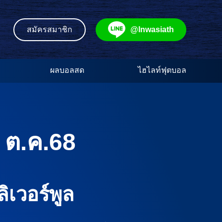
@lnwasiath
สมัครสมาชิก
ผลบอลสด
ไฮไลท์ฟุตบอล
5 ต.ค.68
ิเวอร์พูล