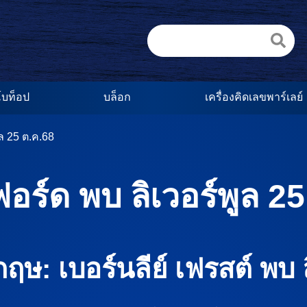
บท็อป
บล็อก
เครื่องคิดเลขพาร์เลย์
ล 25 ต.ค.68
อร์ด พบ ลิเวอร์พูล 2
กฤษ: เบอร์นลีย์ เฟรสต์ พบ ล