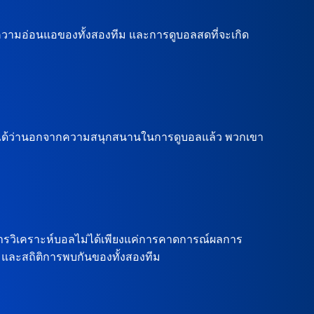
ะความอ่อนแอของทั้งสองทีม และการดูบอลสดที่จะเกิด
มั่นใจได้ว่านอกจากความสนุกสนานในการดูบอลแล้ว พวกเขา
การวิเคราะห์บอลไม่ได้เพียงแค่การคาดการณ์ผลการ
ะ และสถิติการพบกันของทั้งสองทีม