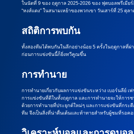
ในนัดที่ 9 ของ ฤดูกาล 2025-2026 ของ ฟุตบอลพรีเมียร์ลีก 
“หงส์แดง” ในสนามเหย้าของพวกเขา วันเสาร์ที่ 25 ตุ
สถิติการพบกัน
ทั้งสองทีมได้พบกันในลีกอย่างน้อย 5 ครั้งในฤดูกาลที่ผ
ก่อนการแข่งขันนี้ก็ยิ่งทวีคูณขึ้น
การทำนาย
การทำนายเกี่ยวกับผลการแข่งขันระหว่าง เบอร์นลีย์ เฟรสต์ 
การแข่งขันที่ดีในทั้งฤดูกาล และการทำนายจะให้การชน
ด้วยการทำนายที่ประยุกต์ใหม่ๆ และการแข่งขันที่กระตื
ทีม จึงเป็นสิ่งที่น่าตื่นเต้นและท้าทายสำหรับผู้ชมที่รอค
วิเคราะห์บอลและการดูบอ