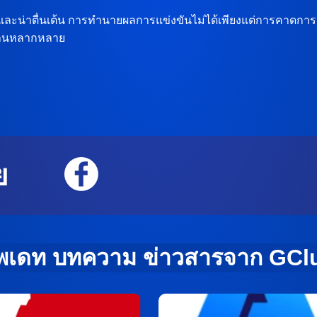
และน่าตื่นเต้น การทำนายผลการแข่งขันไม่ได้เพียงแต่การคาดการณ์
้านหลากหลาย
ย
ัพเดท บทความ ข่าวสารจาก GCl