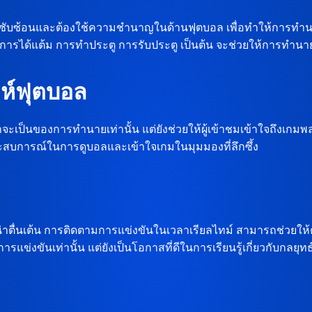
ซับซ้อนและต้องใช้ความชำนาญในด้านฟุตบอล เพื่อทำให้การทำนาย
ด การได้แต้ม การทำประตู การรับประตู เป็นต้น จะช่วยให้การทำน
ห์ฟุตบอล
จะเป็นของการทำนายเท่านั้น แต่ยังช่วยให้ผู้เข้าชมเข้าใจถึงเกม
ประสบการณ์ในการดูบอลและเข้าใจเกมในมุมมองที่ลึกซึ้ง
ื่นเต้น การติดตามการแข่งขันในเวลาเรียลไทม์ สามารถช่วยให้ค
รแข่งขันเท่านั้น แต่ยังเป็นโอกาสที่ดีในการเรียนรู้เกี่ยวกับกลย