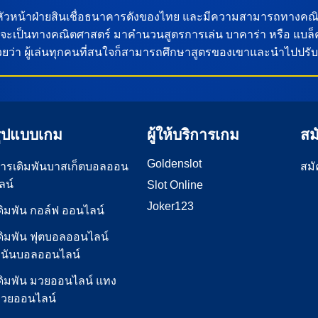
ารแข่งขันล่าสุดก็ถูกคาด
แน่ใจเนื่องจากการบาดเจ็บ ใ
งหัวหน้าฝ่ายสินเชื่อธนาคารดังของไทย และมีความสามารถทางคณิ
าร่วมเกมต่อไปเพื่อช่วยเสริม
ที่เปร์วิส เอสตูปินญาน และ รูเ
ะเป็นทางคณิตศาสตร์ มาคำนวนสูตรการเล่น บาคาร่า หรือ แบล็คแจ
่วมกับมาร์โก กรึลล์ และ ซา
ลอฟตัส-ชีค ยังต้องพักฟิตด้าน 
จด้วยว่า ผู้เล่นทุกคนที่สนใจก็สามารถศึกษาสูตรของเขาและนำไปปรั
็มบันกูล่า ส่วนทีมตรีมเฟนต์
โตเฟอร์ เอ็นกุนกู น่าจะเป็นนัก
งไว้เป็นเหมือนเดิม โดยมี
สำรองที่ดี นักเตะราฟาเอล เลเอ
รีเดิล และ อามอส พีเพอร์
เป็นหัวหน้าตีเดียวได้ทำงานร่ว
่ม ทีมอูนิโอน เบอร์ลิน ใน
ซานติอาโก้ คีเมเนซ ที่เป็นหัวห
องเทรนเนอร์ ชเตฟเฟ่น เบาม์
ทางนั้นของ อเล็กซิส ซาเลมาเ
ได้ทำได้ดีใน 3 เกมล่าสุด
กลับมายืดปีกขวาอีกครั้ง ร่วมกั
รูปแบบเกม
ผู้ให้บริการเกม
สม
ะแนนรวม 7 คะแนน หลัง
ซูฟ โฟฟาน่า และ ลูก้า โมดริช 
ตะด้วยผลชนะ 3-1 ใน
แบร์โต้ จิลาร์ดิโน่ นายใหญ่ ปิซ่
Goldenslot
ารเดิมพันบาสเก็ตบอลออน
สมั
ี่ผ่านมา แต่ความพร้อม
เสมอกับ เวโรน่า […]
งทีมยังไม่มีอย่างสมบูรณ์
ลน์
Slot Online
Joker123
ดิมพัน กอล์ฟ ออนไลน์
ดิมพัน ฟุตบอลออนไลน์
นันบอลออนไลน์
ดิมพัน มวยออนไลน์ แทง
วยออนไลน์