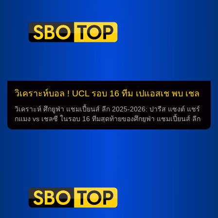
วิเคราะห์บอล ! UCL รอบ 16 ทีม เปแอสเช พบ เชล
ซี 11 มี.ค.69
วิเคราะห์ ศึกยูฟ่า แชมเปี้ยนส์ ลีก 2025-2026: ปารีส แซงต์ แชร์
กแมง vs เชลซี ในรอบ 16 ทีมสุดท้ายของศึกยูฟ่า แชมเปี้ยนส์ ลีก
2025-2026 มีการทำนายว่า ปารีส แซงต์ แชร์กแมง จะเปิดปาร์ก
เดส แปร็งซ์ เพื่อต้อนรับการมาเยือนของ เชลซี ทีมอันดับ 5 ของ
พรีเมียร์ลีก ดีกรีแชมป์สโมสรโลก การทำนาย คู่ต่างๆ จะเตะคืน
วันพุธที่ 11 มีนาคม 2569 เวลา 03.00 น. ตามเวลาประเทศไทย
โดยสถิติการพบกันระหว่างทั้งสองทีมมีการพบกันในศึกแชมเปี้ยน
ส์ ลีก 5 นัด โดยเปแอสเช ชนะ 2 เสมอ 2 แพ้ 1 นัด โดยเกมล่าสุด
ที่พบกันในถ้วยยุโรปเมื่อฤดูกาล 2015-16 ทีมดังจากฝรั่งเศส บุก
ชนะ […]