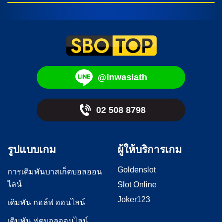
@lnwasiath
02 508 8798
รูปแบบเกม
ผู้ให้บริการเกม
Goldenslot
การเดิมพันบาสเก็ตบอลออน
ไลน์
Slot Online
Joker123
เดิมพัน กอล์ฟ ออนไลน์
เดิมพัน ฟุตบอลออนไลน์