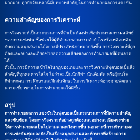
มากมาย ทุกปัจจัยเหล่านี้มีบทบาทสำคัญในการทำนายผลการแข่งขัน
ความสำคัญของการวิเคราะห์
การวิเคราะห์เป็นกระบวนการที่จำเป็นต้องทำเพื่อประมาณการผลลัพธ์
ของการแข่งขัน ซึ่งช่วยให้ผู้ที่ทำนายสามารถทำกำไรหรือเพลิดเพลิน
กับความสนุกสนานได้อย่างมีประสิทธิภาพมากยิ่งขึ้น การวิเคราะห์ที่ถูก
ต้องและอย่างละเอียดช่วยลดความเสี่ยงของการทำนายผลที่ผิดพลาด
ได้
ดังนั้น การมีความเข้าใจในกฎของเกมและการวิเคราะห์ฟุตบอลเป็นสิ่ง
สำคัญที่ทุกคนควรใส่ใจ ไม่ว่าจะเป็นนักกีฬา นักเดิมพัน หรือผู้สนใจ
กีฬาทุกคน การศึกษาและฝึกฝนทักษะในการวิเคราะห์อาจช่วยพัฒนา
ความเชี่ยวชาญในการทำนายผลให้ดีขึ้น
สรุป
การทำนายผลการแข่งขันในฟุตบอลเป็นกระบวนการที่มีความสำคัญ
และซับซ้อน โดยการวิเคราะห์อย่างถูกต้องและอย่างละเอียดจะช่วย
ให้การทำนายผลเป็นไปตามคาดหวังมากขึ้น นอกจากนี้การทำนายผล
การแข่งขันฟุตบอลยังเป็นเรื่องสนุกสนานและท้าทายที่สร้างความ