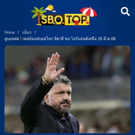
Home
/
บล็อก
/
ดูบอลสด ! เพลย์ออฟบอลโลก อิตาลี พบ ไอร์แลนด์เหนือ 26 มี.ค.69