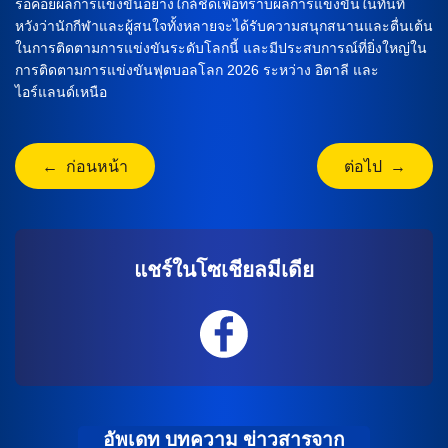
รอคอยผลการแข่งขันอย่างใกล้ชิดเพื่อทราบผลการแข่งขันในทันที
หวังว่านักกีฬาและผู้สนใจทั้งหลายจะได้รับความสนุกสนานและตื่นเต้น
ในการติดตามการแข่งขันระดับโลกนี้ และมีประสบการณ์ที่ยิ่งใหญ่ใน
การติดตามการแข่งขันฟุตบอลโลก 2026 ระหว่าง อิตาลี และ
ไอร์แลนด์เหนือ
← ก่อนหน้า
ต่อไป →
แชร์ในโซเชียลมีเดีย
อัพเดท บทความ ข่าวสารจาก