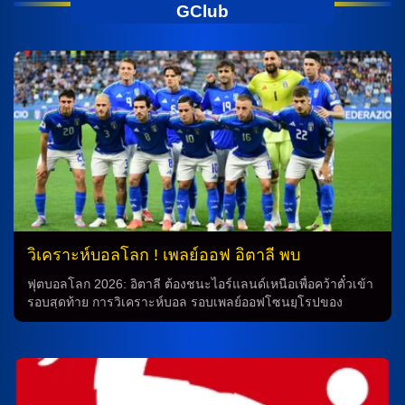
GClub
วิเคราะห์บอลโลก ! เพลย์ออฟ อิตาลี พบ
ไอร์แลนด์เหนือ 26 มี.ค.69
ฟุตบอลโลก 2026: อิตาลี ต้องชนะไอร์แลนด์เหนือเพื่อคว้าตั๋วเข้า
รอบสุดท้าย การวิเคราะห์บอล รอบเพลย์ออฟโซนยุโรปของ
ฟุตบอลโลก 2026 กำลังจะเริ่มขึ้นกับการทัดเทียมระหว่างทีมชาติ
อิตาลีและไอร์แลนด์เหนือในสนาม ดิ แบร์กาโม่ ในวันพฤหัสบดีที่
26 มีนาคม 2569 เวลา 02.45 น. ทีมที่ชนะในเกมนี้จะได้เข้าร่วม
รอบชิงชนะเลิศและลุ้นเข้าร่วมฟุตบอลโลก รอบสุดท้าย สำหรับ
ครั้งรอบ 12 ปี อิตาลี ทีมชาติอิตาลีจะต้องพยายามคว้าชัยชนะใน