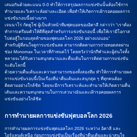
เสมอกันด้วยคะแนน 0-0 ทำให้การสรุปผลการแข่งขันนั้นต้องใช้การ
ทำนายและวิเคราะห์อย่างละเอียด เพื่อทำให้เกิดการเฝ้ารอคอยผลการ
แข่งขันรอบนี้อย่างมาก
เจนนาโร่ กัตตูโซ่ ผู้เป็นหัวหน้าทีมฟุตบอลของอิตาลี กล่าวว่า “เราต้อง
ทำการเตรียมตัวให้ดีที่สุดสำหรับการแข่งขันรอบนี้ เพื่อให้เรามีโอกาส
ไปต่อสู้ในรอบสุดท้ายของฟุตบอลโลก 2026 อย่างแน่นอน”
สำหรับผู้ที่สนใจดูการแข่งขันสด สามารถติดตามการถ่ายทอดสดผ่าน
ช่อง Monomax ในเวลาที่กำหนดไว้ โดยหวังว่านักกีฬาและผู้สนใจทั้ง
หลายจะได้รับความสนุกสนานและตื่นเต้นในการติดตามการแข่งขัน
ระดับโลกนี้
ด้วยความตื่นเต้นและความสามารถของทั้งสองทีม ทำให้การทำนายผล
การแข่งขันรอบนี้เป็นเรื่องที่น่าตื่นเต้นและสนุกสุด ๆ ที่ทุกคนต้อง
ติดตามอย่างใกล้ชิด โดยจะมีการวิเคราะห์และทำนายให้เกิดความตื่น
เต้นและความสนุกสนานในการเสวนาณันและเฝ้ารอคอยผลการ
แข่งขันอย่างใกล้ชิด
การทำนายผลการแข่งขันฟุตบอลโลก 2026
การทำนายผลการแข่งขันฟุตบอลโลก 2026 ระหว่าง อิตาลี และ
ไอร์แลนด์เหนือ ก่อนการแข่งขันเป็นเรื่องที่น่าตื่นเต้นและน่าสนใจ