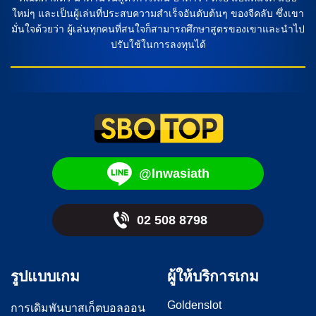
ใหม่ๆ และเป็นผู้เล่นที่ประสบความสำเร็จอันดับต้นๆ ของจีคลับ ซึ่งเขา
มั่นใจด้วยว่า ผู้เล่นทุกคนที่สนใจก็สามารถศึกษาสูตรของเขาและนำไป
ปรับใช้ในการลงทุนได้
@lnwasiath
02 508 8798
รูปแบบเกม
ผู้ให้บริการเกม
Goldenslot
การเดิมพันบาสเก็ตบอลออน