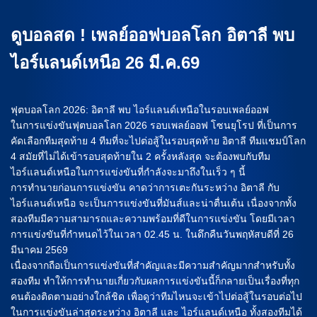
ดูบอลสด ! เพลย์ออฟบอลโลก อิตาลี พบ
ไอร์แลนด์เหนือ 26 มี.ค.69
ฟุตบอลโลก 2026: อิตาลี พบ ไอร์แลนด์เหนือในรอบเพลย์ออฟ
ในการแข่งขันฟุตบอลโลก 2026 รอบเพลย์ออฟ โซนยุโรป ที่เป็นการ
คัดเลือกทีมสุดท้าย 4 ทีมที่จะไปต่อสู้ในรอบสุดท้าย อิตาลี ทีมแชมป์โลก
4 สมัยที่ไม่ได้เข้ารอบสุดท้ายใน 2 ครั้งหลังสุด จะต้องพบกับทีม
ไอร์แลนด์เหนือในการแข่งขันที่กำลังจะมาถึงในเร็ว ๆ นี้
การทำนายก่อนการแข่งขัน คาดว่าการเตะกันระหว่าง อิตาลี กับ
ไอร์แลนด์เหนือ จะเป็นการแข่งขันที่มันส์และน่าตื่นเต้น เนื่องจากทั้ง
สองทีมมีความสามารถและความพร้อมที่ดีในการแข่งขัน โดยมีเวลา
การแข่งขันที่กำหนดไว้ในเวลา 02.45 น. ในดึกคืนวันพฤหัสบดีที่ 26
มีนาคม 2569
เนื่องจากถือเป็นการแข่งขันที่สำคัญและมีความสำคัญมากสำหรับทั้ง
สองทีม ทำให้การทำนายเกี่ยวกับผลการแข่งขันนี้ก็กลายเป็นเรื่องที่ทุก
คนต้องติดตามอย่างใกล้ชิด เพื่อดูว่าทีมไหนจะเข้าไปต่อสู้ในรอบต่อไป
ในการแข่งขันล่าสุดระหว่าง อิตาลี และ ไอร์แลนด์เหนือ ทั้งสองทีมได้