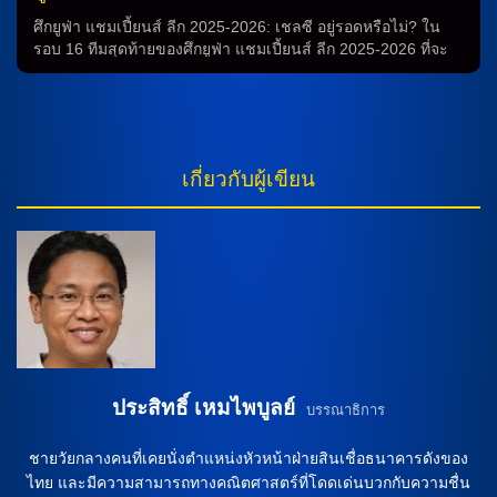
มี.ค.69
ศึกยูฟ่า แชมเปี้ยนส์ ลีก 2025-2026: เชลซี อยู่รอดหรือไม่? ใน
รอบ 16 ทีมสุดท้ายของศึกยูฟ่า แชมเปี้ยนส์ ลีก 2025-2026 ที่จะ
เกิดขึ้นในวันพุธที่ 11 มีนาคม 2569 เวลา 03.00 น. เวลา
ประเทศไทย ทีมที่ได้รับการทำนายอย่างมากคือ ปารีส แซงต์ แชร์
กแมง จ่าฝูงลีก เอิง และ แชมป์เก่า เตรียมเผชิญหน้ากับ เชลซี ทีม
จากพรีเมียร์ลีกอันดับ 5 ของลีกอังกฤษ ความสามารถของทีม
ปารีส แซงต์ เป็นทีมที่มีประวัติการเข้ารอบสุดท้ายของแชมเปี้ยนส์
เกี่ยวกับผู้เขียน
ลีก อย่างต่อเนื่อง ซึ่งทำให้พวกเขาเป็นหนึ่งในทีมที่คาดว่าจะเข้า
รอบรองชนะเลิศได้ เชลซี ในทางอีกด้านก็เป็นทีมที่มีเกมเพลิงและ
ประสบความสำเร็จในลีกอังกฤษ ดังนั้น น่าจะมีการแข่งขันอันดับ
สูง ประวัติการพบกัน ตามสถิติการพบกัน 5 นัดหลังสุดในศึก
แชมเปี้ยนส์ลีก เชลซี หงส์แดง ได้ชนะ 2 เสมอ 2 แพ้ […]
ประสิทธิ์ เหมไพบูลย์
บรรณาธิการ
ชายวัยกลางคนที่เคยนั่งตำแหน่งหัวหน้าฝ่ายสินเชื่อธนาคารดังของ
ไทย และมีความสามารถทางคณิตศาสตร์ที่โดดเด่นบวกกับความชื่น