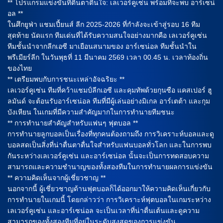
** โปรแกรมแข่งขันที่ตื่นตาตื่นใจ: เลเวอร์คูเซ่น พร้อมที่จะพบ อาร์เซน่
อล **
ในศึกยูฟ่า แชมเปี้ยนส์ ลีก 2025-2026 ที่กำลังจะเข้าสู่รอบ 16 ทีม
สุดท้าย นัดแรก ทีมเด่นที่ได้รับความสนใจอย่างมากคือ เลเวอร์คูเซ่น
ทีมชั้นนำจากลีกเอซี มาเยือนสนามของ อาร์เซน่อล ทีมชั้นนำใน
พรีเมียร์ลีก ในวันพุธที่ 11 มีนาคม 2569 เวลา 00.45 น. เวลาท้องถิ่น
ของไทย
** เตรียมพบกับการชนะเหล่าอัจฉริยะ **
เลเวอร์คูเซ่น ทีมที่คว้าแชมป์ลีกเอซี และคุมทัพด้วยกุนซือ แคสเปอร์ ฮู
ลมันด์ จะต้อนรับอาร์เซน่อล ทีมที่มีผู้เล่นอย่างมิเกล อาร์เตต้า และกุม
บังเหียน ในเกมที่มีความสำคัญมากในการทำนายทีมชนะ
** การทำนายสำคัญสำหรับแฟนๆ ฟุตบอล **
การทำนายลูกบอลเป็นเรื่องที่ทุกคนต้องถามถึง การวิเคราะห์บอลและดู
บอลสดเป็นสิ่งที่น่าตื่นตาตื่นใจสำหรับแฟนบอลทั่วโลก และในการพบ
กันระหว่างเลเวอร์คูเซ่น และอาร์เซน่อล นั้นจะเป็นการทดสอบความ
สามารถและความชำนาญของทั้งสองทีมในการทำนายผลการแข่งขัน
** ความคิดเห็นจากผู้เชี่ยวชาญ **
นอกจากนี้ ผู้เชี่ยวชาญด้านฟุตบอลก็ได้ออกมาให้ความคิดเห็นเกี่ยวกับ
การทำนายในเกมนี้ โดยกล่าวว่า การวิเคราะห์ฟุตบอลในเกมระหว่าง
เลเวอร์คูเซ่น และอาร์เซน่อล จะเป็นเวลาที่น่าตื่นเต้นและดูความ
สามารถของทั้งสองทีมที่อยู่ในระดับสูงสุดของการแข่งขัน