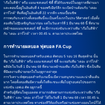
“เรือใบสีฟ้า” หรือ แมนเชสเตอร์ ซิตี้ ที่ได้รับแชมป์ในฤดูกาลที่ผ่านมา
และตอนนี้อยู่ในอันดับที่ 4 ของพรีเมียร์ลีก จะเปิดบ้านต้อนรับ “เดอะ
อาร์ไกล์” ทีมที่อยู่ในอันดับที่ 22 จากลีก แชมเปี้ยนชิพ
การพบกันระหว่างทั้งสองทีมนี้จะเป็นครั้งแรกในประวัติศาสตร์ เมื่อทั้ง
สองทีมไม่曾เผชิญกันมาก่อน แต่ในวันเสาร์ที่ 1 มีนาคม 68 นี้ ที่สนาม
เหย้าของแมนเชสเตอร์ ซิตี้ จะมีการแข่งขันระหว่างทีม “เรือใบสีฟ้า”
กับ “เดอะ อาร์ไกล์” เวลา 00.45 น. ตามเวลาประเทศไทย
การทำนายผลบอล ฟุตบอล FA Cup
ในการทำนายผลบอลสำหรับเอฟเอ คัพรอบ 5 รอบ 16 ทีมสุดท้าย นั้น
ทีม “เรือใบสีฟ้า” หรือ แมนเชสเตอร์ ซิตี้ จะเจอกับทีม “เดอะ อาร์ไกล์”
พลีมัธในวันที่ 1 มีนาคม 68 ที่สนามเหย้าของทีม เรือใบสีฟ้า ซึ่งเป็นทีม
ที่มีผลงานที่น่ายกยกใจในฤดูกาลล่าสุด
การวิเคราะห์ฟุตบอลสำหรับเกมนี้จะมีความสนุกสนานและน่าตื่นเต้น
มาก โดยทั้งสองทีมมีความตั้งใจที่จะชนะเพื่อไปสู่รอบต่อไปของการ
แข่งขัน เอฟเอ คัพ ฤดูกาลนี้
สำหรับผู้ที่สนใจดูบอลสด สามารถติดตามการแข่งขันระหว่างทีม “เรือ
ใบสีฟ้า” และ “เดอะ อาร์ไกล์” ได้ในวันที่ 1 มีนาคม 68 เวลา 00.45 น.
ตามเวลาประเทศไทย ทางช่องทีวีท้องถิ่นหรือผ่านช่องทางออนไลน์ก็ได้