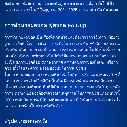
ดังนั้น อย่าลืมติดตามการแข่งขันดูบอลสดระหว่างทีม “เรือใบสีฟ้า”
และ “เดอะ อาร์ไกล์” ในฤดูกาล 2024-2025 ของเอฟเอ คัพ กันนะคะ
การทำนายผลบอล ฟุตบอล FA Cup
การทำนายผลบอลเป็นเรื่องที่น่าสนใจและต้องการการวิเคราะห์อย่าง
ถูกต้องเพื่อทำให้การเดินทางของทีมในการแข่งขัน FA Cup กลายเป็น
เรื่องที่น่าติดตามอย่างสม่ำเสมอ การทำนายผลบอลไม่ได้เป็นเรื่องง่าย
เสมอไป เนื่องจากฟุตบอลเป็นกีฬาที่มีผลกระทบจากหลายปัจจัย ไม่ว่า
จะเป็นสภาพแวดล้อม สภาพอากาศ สภาพสุขภาพของนักเตะ หรือว่า
ความตั้งใจและความพร้อมของทีมในการแข่งขัน
ในการทำนายผลบอลระหว่างทีม “เรือใบสีฟ้า” หรือ แมนเชสเตอร์ ซิตี้
และ “เดอะ อาร์ไกล์” พลีมัธ นั้นต้องพิจารณาด้วยความระมัดระวัง
เนื่องจากทั้งสองทีมเป็นทีมที่มีศักยภาพและความแข็งแกร่งในทุกระดับ
การวิเคราะห์บอลจึงต้องพิจารณาเหตุการณ์ในการแข่งขันก่อนหน้านี้
สถิติการพบกัน ฟอร์มที่ดีของทีมและนักเตะที่สำคัญ รวมถึงสภาพจิตใจ
และความพร้อมในการแข่งขันด้วย
สรุปความคาดหวัง