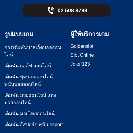
02 508 8798
รูปแบบเกม
ผู้ให้บริการเกม
Goldenslot
การเดิมพันบาสเก็ตบอลออน
ไลน์
Slot Online
Joker123
เดิมพัน กอล์ฟ ออนไลน์
เดิมพัน ฟุตบอลออนไลน์
พนันบอลออนไลน์
เดิมพัน มวยออนไลน์ แทง
มวยออนไลน์
เดิมพัน มวยไทยออนไลน์
เดิมพัน อีสปอร์ต พนัน esport