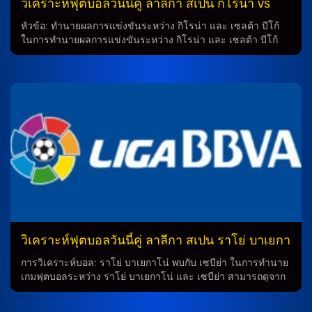
วิเคราะห์ฟุตบอลวันนี้คู่ ลาลีกา สเปน กิโรน่า vs
เซลต้า บีโก้
หัวข้อ: ทำนายผลการแข่งขันระหว่าง กิโรน่า และ เซลต้า บีโก้
ในการทำนายผลการแข่งขันระหว่าง กิโรน่า และ เซลต้า บีโก้
ในลีกเอสเปน สามารถเริ่มต้นด้วยการดูผลการแข่งขันก่อนหน้า
ทั้ง ๆ ทั้ง 2 ทีม เพื่อทำความเข้าใจถึงฟอร์มและสภาพจริงของทีม
ในขณะนี้ จากการวิเคราะห์การแข่งขันระหว่าง กิโรน่า และ เซล
ต้า บีโก้ จะพบกันในวันที่ 1 มีนาคม 2565 เวลา 13:00 น. ภายใน
ลีกเอสเปน สองทีมเคยพบกันก่อนหน้านี้เป็นจำนวน 8 ครั้ง โดยมี
ผลการแข่งขันเป็นเสมอ 1 ครั้ง และเป็นการชนะของทีมเหย้า 4
ครั้ง และทีมเยือน 3 ครั้ง ในทางกิโรน่า ทีมนำโดยโควินเอ่น ยอร์
เมนท์ มีฟอร์ม 5 นัดที่ผ่านมา ชนะได้ 1 นัด นัดเสมอ 0 และแพ้
[…]
วิเคราะห์ฟุตบอลวันนี้คู่ ลาลีกา สเปน ราโย่ บาเยกา
โน่ vs เซบีย่า
การวิเคราะห์บอล: ราโย่ บาเยกาโน่ พบกับ เซบีย่า ในการทำนาย
เกมฟุตบอลระหว่าง ราโย่ บาเยกาโน่ และ เซบีย่า สามารถดูจาก
ประวัติการพบกันก่อนหน้า โดยการทำนายที่ด้านล่างจะช่วยให้มี
ความเข้าใจเพิ่มเติมก่อนที่เกมจะเกิดขึ้น ประวัติการพบกัน H2H: –