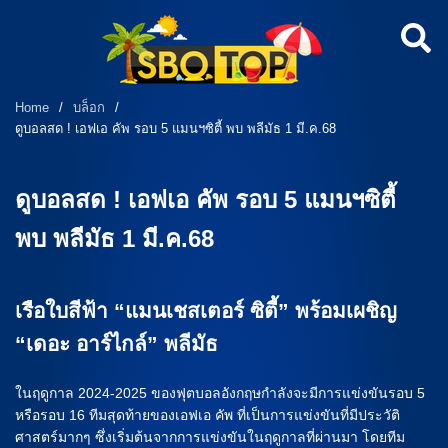
Home
/
บล็อก
/
ดูบอลสด ! เอฟเอ คัพ รอบ 5 แมนฯซิตี้ พบ พลีมัธ 1 มี.ค.68
ดูบอลสด ! เอฟเอ คัพ รอบ 5 แมนฯซิตี้
พบ พลีมัธ 1 มี.ค.68
เรือใบสีฟ้า “แมนเชสเตอร์ ซิตี้” พร้อมเผชิญ
“เดอะ อาร์ไกล์” พลีมัธ
ในฤดูกาล 2024-2025 ของฟุตบอลอังกฤษกำลังจะมีการแข่งขันรอบ 5
หรือรอบ 16 ทีมสุดท้ายของเอฟเอ คัพ ที่เป็นการแข่งขันที่มีประวัติ
ศาสตร์มากๆ ซึ่งเริ่มต้นจากการแข่งขันในฤดูกาลที่ผ่านมา โดยทีม