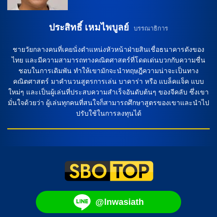
ประสิทธิ์ เหมไพบูลย์
บรรณาธิการ
ชายวัยกลางคนที่เคยนั่งตำแหน่งหัวหน้าฝ่ายสินเชื่อธนาคารดังของ
ไทย และมีความสามารถทางคณิตศาสตร์ที่โดดเด่นบวกกับความชื่น
ชอบในการเดิมพัน ทำให้เขามักจะนำทฤษฎีความน่าจะเป็นทาง
คณิตศาสตร์ มาคำนวนสูตรการเล่น บาคาร่า หรือ แบล็คแจ็ค แบบ
ใหม่ๆ และเป็นผู้เล่นที่ประสบความสำเร็จอันดับต้นๆ ของจีคลับ ซึ่งเขา
มั่นใจด้วยว่า ผู้เล่นทุกคนที่สนใจก็สามารถศึกษาสูตรของเขาและนำไป
ปรับใช้ในการลงทุนได้
@lnwasiath