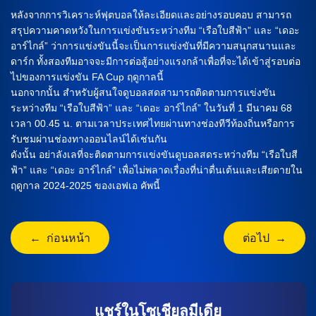
หลังจากการวิเคราะห์ฟุตบอลให้ละเอียดและอย่างรอบคอบ สามารถ
สรุปความคาดหวังในการแข่งขันระหว่างทีม “เรือใบสีฟ้า” และ “เดอะ
อาร์ไกล์” ว่าการแข่งขันนี้จะเป็นการแข่งขันที่มีความสนุกสนานและ
ดาร์ก ทั้งสองทีมอาจจะมีการต่อสู้อย่างแรงกล้าเพื่อที่จะได้เข้าสู่รอบต่อ
ไปของการแข่งขัน FA Cup ฤดูกาลนี้
นอกจากนั้น สำหรับผู้สนใจดูบอลสดสามารถติดตามการแข่งขัน
ระหว่างทีม “เรือใบสีฟ้า” และ “เดอะ อาร์ไกล์” ในวันที่ 1 มีนาคม 68
เวลา 00.45 น. ตามเวลาประเทศไทยผ่านทางช่องทีวีท้องถิ่นหรือการ
รับชมผ่านช่องทางออนไลน์ได้เช่นกัน
ดังนั้น อย่าลังเลที่จะติดตามการแข่งขันดูบอลสดระหว่างทีม “เรือใบสี
ฟ้า” และ “เดอะ อาร์ไกล์” เพื่อไม่พลาดเรื่องที่น่าตื่นเต้นและเสียดายใน
ฤดูกาล 2024-2025 ของเอฟเอ คัพนี้
← ก่อนหน้า
ต่อไป →
แชร์ในโซเชียลมีเดีย