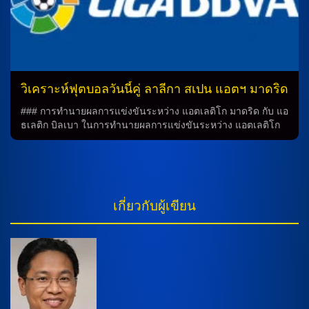
วิเคราะห์ฟุตบอลวันนี้คู่ ลาลีกา สเปน แอตฯ มาดริด
vs แอธเลติก บิลเบา
### การทำนายผลการแข่งขันระหว่าง แอตเลติโก มาดริด กับ แอ
ธเลติก บิลเบา ในการทำนายผลการแข่งขันระหว่าง แอตเลติโก
มาดริด กับ แอธเลติก บิลเบา เชื่อว่าหลายคนกำลังตื่นเต้นกันอยู่
เนื่องจากทั้งสองทีมมีฟอร์มที่ดีในช่วงเวลาล่าสุด และเตรียมพร้อม
สู้กันในสนามกีฬาอย่างแข็งแรง #### ข้อมูลการพบกันก่อนหน้า –
สถิติการพบกันระหว่างทั้งสองทีมยังมีความสม่ำเสมอ โดยมีผลการ
แข่งขันที่เป็นไปได้ทั้งการชนะและการแพ้ – ทีมแอตเลติโก
เกี่ยวกับผู้เขียน
มาดริด ได้แสดงความสามารถในการทำประตูในเกมล่าสุด แม้จะ
มีผลการแข่งขันที่ไม่แน่นอน #### ฟอร์มล่าสุดของทั้งสองทีม –
แอตเลติโก มาดริด มีฟอร์มที่แข็งแรง ชนะ 2 เสมอ 3 แพ้ 0 ใน 5
เกมล่าสุด – แอธเลติก บิลเบา ก็มีฟอร์มที่ดี ชนะ 3 เสมอ 2 แพ้ 0
ใน 5 เกมล่าสุด #### […]