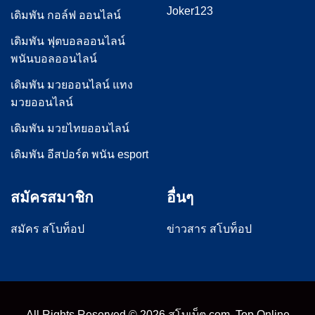
Joker123
เดิมพัน กอล์ฟ ออนไลน์
เดิมพัน ฟุตบอลออนไลน์
พนันบอลออนไลน์
เดิมพัน มวยออนไลน์ แทง
มวยออนไลน์
เดิมพัน มวยไทยออนไลน์
เดิมพัน อีสปอร์ต พนัน esport
สมัครสมาชิก
อื่นๆ
สมัคร สโบท็อป
ข่าวสาร สโบท็อป
All Rights Reserved ©
2026
สโบเบ็ต.com. Top Online