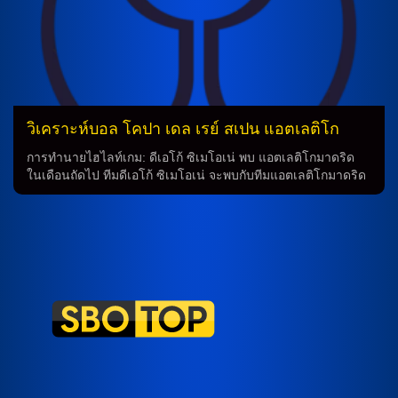
ยาว และ แม็กซ์ ดาวแมน ก็ยังอยู่ในขั้นตอนการฟื้นฟูจากบาดแผล
ที่เจ็บข้อเท้า ทีมที่เป็นไปได้ บรนท์ฟอร์ด ในเกมนี้ทีมบรนท์ฟอร์ดมี
ผลงานที่ดีในช่วงเวลาล่าสุด สามารถเก็บแต้มจากเกมเยือนได้ต่อ
เนื่อง แสดงให้เห็นถึงความแข็งแกร่งและวินัยเกมรับ ซึ่งทำให้ทีมนี้
มีโอกาสออกหน้าเสมอหรือแพ้ไม่ขาดในเกมนี้ แอร์เซนอล ทีมแอร์
เซนอลก็เป็นทีมที่มีคุณภาพและมีทักษะในการเล่น โดยมีนักเตะ
เชื่อมั่นเช่น เดแคลน ไรซ์ และ กาเบรียล มาร์ติเนลลี่ ซึ่งสามารถ
วิเคราะห์บอล โคปา เดล เรย์ สเปน แอตเลติโก
สร้างความตื่นเต้นให้กับเกมนี้ได้ การทำนาย จากสถานการณ์ของ
มาดริด vs บาร์เซโลน่า
ทั้งสองทีม การทำนายว่าเกมนี้จะเป็นเกมที่มีความสมดุลและน่า
การทำนายไฮไลท์เกม: ดีเอโก้ ซิเมโอเน่ พบ แอตเลติโกมาดริด
ตื่นเต้น ทั้งสองทีมมีโอกาสที่เสมอกัน แต่ทีมบรนท์ฟอร์ดอาจจะมี
ในเดือนถัดไป ทีมดีเอโก้ ซิเมโอเน่ จะพบกับทีมแอตเลติโกมาดริด
ข้อได้เปรียบในการสร้างโอกาสที่มากกว่าในเกมนี้ ดังนั้น […]
ในการแข่งขัน ฟุตบอลชิงแชมป์ยูโรปา. ทั้งสองทีมมีนักเตะบาด
เจ็บและมีการลงคุมแนวรับและแดนกลางสลับเปลี่ยนไปเพื่อ
เตรียมพร้อมสำหรับการแข่งขันที่มีความสำคัญนี้ การทำนายทีม
โดยจากทีมแอตเลติโกมาดริด จะเล่นต่อด้วยระบบ 4-2-3-1 โดยมี
โจน การ์เซีย ลงเฝ้าเสา และ ชูลส์ กุนเด้, เปา กูบาร์ซี่, เอริก การ์
เซีย, เคราร์ด มาร์ติน ลงคุมแนวรับ. ในขณะเดียวกัน เฟรงกี้ เดอ
ย็อง จะคุมแดนกลาง และ ลามีน ยามาล, ดาเนียล โอลโม่, เฟร์
มีน โลเปซ จะเป็นนักเตะหน้าเดียวกัน ทีมดีเอโก้ ซิเมโอเน่ จะใช้
ระบบ 4-2-3-1 โดยมี ฮวน มุสโซ่ ลงเฝ้าเสา และ มาร์กอส ยอเรน
เต้, มาร์ก ปูบีลล์, […]