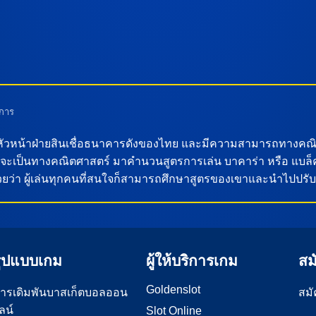
ด แล้วรอผลการจับรางวัล
บิลเดียวกัน โดยผู้เล่นต้องทายผ
เลขที่เลือกตรงกับผล
ถูกทุกคู่ที่เลือกไว้จึงจะชนะการ
จะได้รับเงินรางวัลตาม
พัน หลักการของมิกซ์พาร์เลย์
รจ่ายที่กำหนด ประเภทของ
ท็อป เลือกหลายคู่ในบิลเดียว
อตเตอรีรัฐบาล – เช่น
สามารถเลือกเดิมพันได้ตั้งแต่ 2 
แบ่งรัฐบาลไทย ที่ออก
ขึ้นไปในประเภทการเดิมพันที่ต
กวันที่ 1 และ 16 ของเดือน
กัน เช่น แฮนดิแคป สูง/ต่ำ 1X2
นไลน์ – มีให้เล่นผ่านเว็บ
เป็นต้น ต้องชนะทุกคู่ หากมีคู่ใด
การ
อแพลตฟอร์มออนไลน์ เช่น
หนึ่งแพ้ จะถือว่าบิลนั้นแพ้ทั้ง
ุโรป (EuroMillions),
อัตราจ่ายสูงกว่าการเดิมพันเดี่
งหัวหน้าฝ่ายสินเชื่อธนาคารดังของไทย และมีความสามารถทางคณิ
ll (อเมริกา) ลอตโต้ของ
ค่าน้ำของแต่ละคู่จะถูกนำมาค
ะเป็นทางคณิตศาสตร์ มาคำนวนสูตรการเล่น บาคาร่า หรือ แบล็คแจ
เทศ – เช่น Toto (สิงคโปร์),
ทำให้ผลตอบแทนสูงขึ้นเมื่อช
จด้วยว่า ผู้เล่นทุกคนที่สนใจก็สามารถศึกษาสูตรของเขาและนำไปปรั
49 (แคนาดา) วิธีการเล่น
ข้อดีของมิกซ์พาร์เลย์ ✅ ลงทุน
ายเลขที่ต้องการตาม
แต่มีโอกาสได้กำไรสูง ✅ สาม
ของแต่ละเกม (เช่น 6 ตัว
เลือกเดิมพันได้หลายรูปแบบใน
ัว) ซื้อบัตรหรือลงทะเบียน
เดียว ข้อเสียของมิกซ์พาร์เลย์ 
์ รอการประกาศผล หาก
ความเสี่ยงสูง เพราะหากทายผิ
ี่เลือกตรงกับรางวัลที่
แม้แต่คู่เดียว บิลจะเสียทั้งหมด
รูปแบบเกม
ผู้ให้บริการเกม
สม
จะได้รับเงินรางวัล ข้อดี-
ต้องวิเคราะห์หลายคู่พร้อมกัน
✅ โอกาสถูกรางวัลใหญ่
ใน SBOBET และเว็บพนันอื่น ๆ
Goldenslot
ารเดิมพันบาสเก็ตบอลออน
สมั
) มีมูลค่าสูง ✅ ลงทุนน้อย
มีตัวเลือก มิกซ์พาร์เลย์ ให้เลือ
กาสได้กำไรมาก ❌ โอกาส
โดยสามารถเลือกจากลีกฟุตบ
ลน์
Slot Online