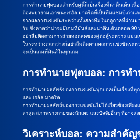
การทำนายฟุตบอลสำหรับคู่นี้ก็เป็นเรื่องที่น่าตื่นเต้
ต้องพยายามเอาชนะเรอัล มาดริดที่เป็นทีมแชมป์เก่าแล
จากผลการแข่งขันระหว่างทั้งสองทีมในฤดูกาลที่ผ่านมา
รับ ซึ่งคาดว่าน่าจะมีเกมที่มันส์และน่าตื่นเต้นตลอด 9
อย่าลืมติดตามการถ่ายทอดสดของคู่ต่อสู้ระหว่าง แมนเชสเ
ในระหว่างเวลาว่างก็อย่าลืมติดตามผลการแข่งขันระหว่าง
จะเป็นเกมที่มันส์ในทุกเกม
การทำนายฟุตบอล: การทำน
การทำนายผลลัพธ์ของการแข่งขันฟุตบอลเป็นเรื่องที่ทุก
และ เรอัล มาดริด
การทำนายผลลัพธ์ของการแข่งขันไม่ได้เกี่ยวข้องเพียง
ล่าสุด สภาพร่างกายของนักเตะ และปัจจัยอื่นๆ ที่อาจส
วิเคราะห์บอล: ความสำคัญข