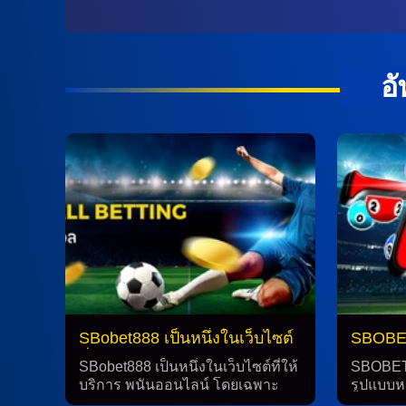
อ
SBobet888 เป็นหนึ่งในเว็บไซต์
SBOBET
ที่ให้บริการ พนันออนไลน์
?
SBobet888 เป็นหนึ่งในเว็บไซต์ที่ให้
SBOBET 
บริการ พนันออนไลน์ โดยเฉพาะ
รูปแบบห
แทงบอลออนไลน์ ซึ่งเป็นแบรนด์ที่
การพนันท