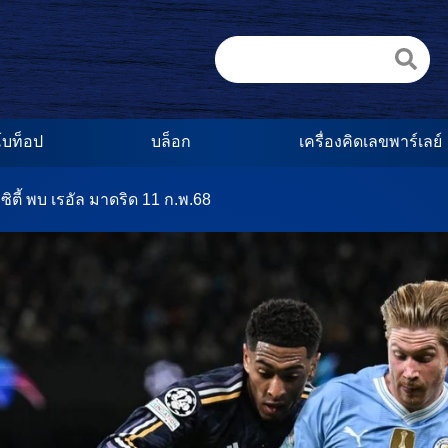
บท็อป
บล็อก
เครื่องคิดเลขพาร์เลย์
ิตี้ พบ เรอัล มาดริด 11 ก.พ.68