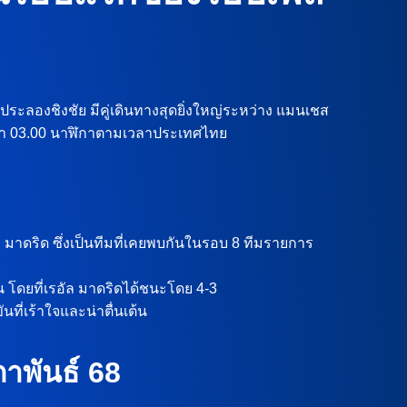
ะประลองชิงชัย มีคู่เดินทางสุดยิ่งใหญ่ระหว่าง แมนเชส
68 เวลา 03.00 นาฬิกาตามเวลาประเทศไทย
 เรอัล มาดริด ซึ่งเป็นทีมที่เคยพบกันในรอบ 8 ทีมรายการ
น โดยที่เรอัล มาดริดได้ชนะโดย 4-3
ที่เร้าใจและน่าตื่นเต้น
ภาพันธ์ 68