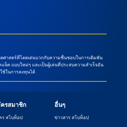
ลให้
พันที่ได้รับความนิยมและเรียบง่าย
เดิม
ที่สุดในการเดิมพันบอล จากมุมมอง
 สโบ
ของทีม การเดิมพัน 1×2 นั้นมอบวิธี
ที่เรียบง่ายและน่าตื่นเต้นในการ
คู่
ทำนายผลของเกม ในการเดิมพัน
่าง
1×2 คุณมีสามผลลัพธ์ที่เป็นไปได้ที่
จะเลือก: ชนะของทีมเจ้าบ้าน (1),
คู่
เสมอ (X), หรือชนะของทีมเยือน (2)
หมด
งานของคุณคือการทำนายอย่างถูก
ยว
ต้องว่าผลลัพธ์ใดจะเกิดขึ้นในการ
ตศาสตร์ที่โดดเด่นบวกกับความชื่นชอบในการเดิมพัน
ูณกัน
แข่งขันที่กำหนดให้ การเดิมพันแบบ
็ค แบบใหม่ๆ และเป็นผู้เล่นที่ประสบความสำเร็จอัน
นะ
1×2 ทำงานอย่างไร? กลไกการเดิม
บใช้ในการลงทุนได้
น้อย
พันแบบ 1×2 เป็นเรื่องที่เรียบง่าย
ารถ
โดยจะมีตัวแทนจากประสบการณ์
บิล
ของเรา บุคคลที่เป็นตัวแทนหรือ
❌
เว็บไซต์การพนันจะให้อัตราต่อรอง
ด
สำหรับแต่ละผลลัพธ์ที่เป็นไปได้:
 ❌
ชนะของทีมเจ้าบ้าน, เสมอ, และ
ัครสมาชิก
อื่นๆ
ชนะของทีมเยือน อัตราต่อรองเหล่า
 มัก
นี้แสดงถึงการจ่ายเงินที่เป็นไปได้ที่
คร สโบท็อป
ข่าวสาร สโบท็อป
กเล่น
คุณจะได้รับหากทำนายของคุณถูก
อล บา
ต้อง ตัวอย่างเช่น, ขอให้เราสมมติว่า