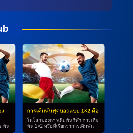
ub
อง
การเดิมพันฟุตบอลแบบ 1×2 คือ
อะไร?
ในโลกของการเดิมพันกีฬา การเดิม
ิมพัน
พัน 1×2 หรือที่เรียกว่าการเดิมพัน
้ใน
แบบสามทางก็เป็นหนึ่งในวิธีการเดิม