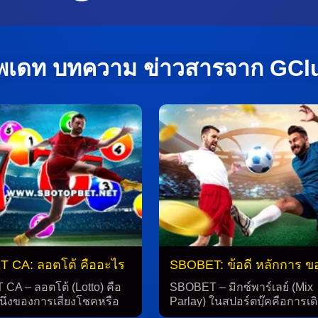
ัพเดท บทความ ข่าวสารจาก GCl
 CA: ลอตโต้ คืออะไร
SBOBET: ข้อดี หลักการ ข
มิกซ์พาร์เลย์
CA – ลอตโต้ (Lotto) คือ
SBOBET – มิกซ์พาร์เลย์ (Mix
นึ่งของการเสี่ยงโชคหรือ
Parlay) ในสปอร์ตบุ๊คคือการเด
ี่ผู้เล่นเลือกหมายเลขตาม
แบบชุดที่รวมหลายคู่แข่งขันไว