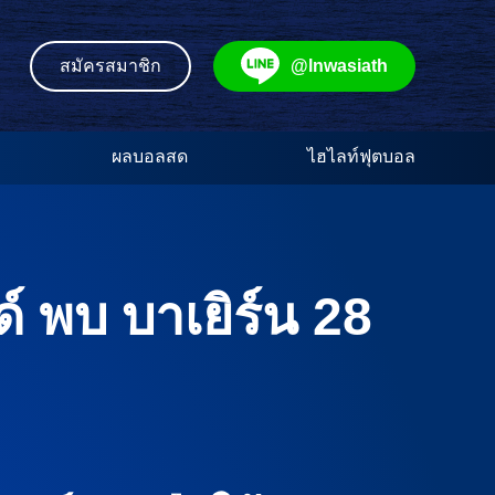
@lnwasiath
สมัครสมาชิก
ผลบอลสด
ไฮไลท์ฟุตบอล
์ พบ บาเยิร์น 28