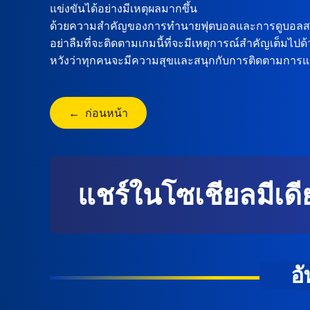
แข่งขันได้อย่างมีเหตุผลมากขึ้น
ด้วยความสำคัญของการทำนายฟุตบอลและการดูบอลสด ทำใ
อย่าลืมที่จะติดตามเกมนี้ที่จะมีเหตุการณ์สำคัญเต็มไปด
หวังว่าทุกคนจะมีความสุขและสนุกกับการติดตามการแข่
← ก่อนหน้า
แชร์ในโซเชียลมีเดี
อ