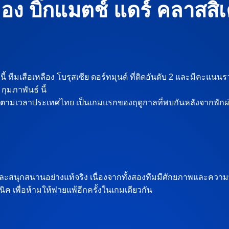
ือง บิ๊กแมตช์ แดร์ คลาสสิเ
ี้ ทีมเสือเหลือง โบรุสเซีย ดอร์ทมุนด์ ที่ติดอันดับ 2 และมีคะแนน
กุมภาพันธ์ นี้
30 น.ตามเวลาประเทศไทย เป็นเกมแรกของฤดูกาลที่พบกันหลังจากพักผ่
ะสนุกสนานอย่างแท้จริง เนื่องจากทั้งสองทีมมีศักยภาพและความพร้
ิค เพื่อห้ามให้พ่ายแพ้อีกครั้งในเกมเดียวกัน