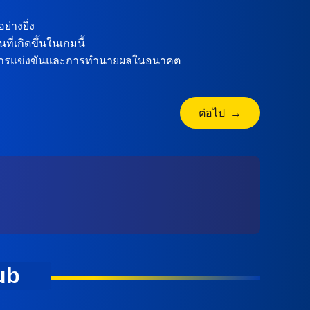
่างยิ่ง
ี่เกิดขึ้นในเกมนี้
าะห์การแข่งขันและการทำนายผลในอนาคต
ต่อไป →
ub