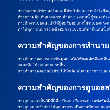
การวิเคราะห์ฟุตบอลในเกมนี้ช่วยให้สามารถเข้าใจถึง
ด้วยความตื่นเต้นและความสำคัญของเกมนี้ ผู้ชมจะต้อง
ทางทีมงานขอแนะนำให้ผู้ชมรับชมเกมนี้ผ่านช่องทางกา
ท้าให้ทุกๆ คนมาร่วมเข้าชมการแข่งขันที่น่าตื่นเต้นนี
ความสำคัญของการทำนาย
การทำนายผลการแข่งขันฟุตบอลไม่เพียงแต่เพลิดเพลินแล
แต่ละทีมให้รอบคอบมากขึ้น
การทำนายฟุตบอลยังช่วยให้นักเดิมพันสามารถวางแผนการเ
ความสำคัญของการดูบอล
การดูบอลสดเป็นวิธีที่ดีที่สุดในการติดตามการแข่งขันท
การดูบอลสดยังช่วยให้คุณสามารถติดตามทักษะและคว