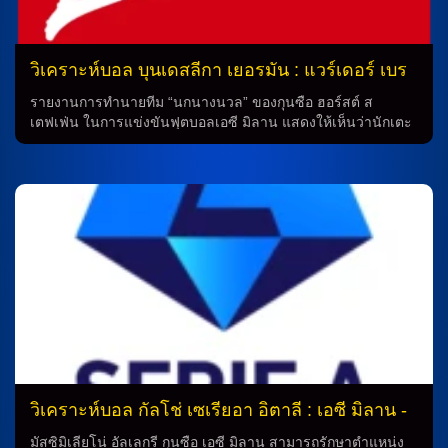
สต้า เมนดี้เนื่องจากสภาพร่างกายของเขาไม่สมบูรณ์ – นักเตะเอ็
ล็อกซิส ซานเชซ, เอ็นรีเก้ ซาลาส, ชีเดร่า เอจูเก้, และ อากอร์
อดัมส์ พร้อมที่จะเข้าสนามแทนที่มีสภาพร่างกายไม่สมบูรณ์
**การเตรียมตัวของทีม:** – นักเตะอเล็กซิส ซานเชซ, อีซัก โรเม
วิเคราะห์บอล บุนเดสลีกา เยอรมัน : แวร์เดอร์ เบร
โร่, และ รูเบน วาร์กาส […]
เมน -vs- อูนิโอน เบอร์ลิน
รายงานการทำนายทีม “นกนางนวล” ของกุนซือ ฮอร์สต์ ส
เตฟเฟ่น ในการแข่งขันฟุตบอลเอซี มิลาน แสดงให้เห็นว่านักเตะ
หลายคนจะยังไม่สามารถเข้าร่วมเกมรุกร่วมได้ เนื่องจากบาดเจ็บ
ต่างๆ ที่พวกเขาเผชิญหน้า ซึ่งรวมถึงเฟลิกซ์ อากู, โอลิเวอร์ เด
มาน, ไอแซค ชมิดต์, มิทเชลล์ ไวเซอร์, ซาลิม ซูซาห์, นิคลาส ส
ตาร์ค และ มักซิมิเลียน เวอเบอร์ ที่มีชื่อเสียงในทีม นักเตะโรมา
โน่ ชมิด ที่เป็นผู้ทำประตูสุดใหญ่ในการแข่งขันล่าสุดก็ถูกคาดว่า
จะเข้าร่วมเกมต่อไปเพื่อช่วยเสริมทัพทีม ร่วมกับมาร์โก กรึลล์
และ ซามูเอล เอ็มบันกูล่า ส่วนทีมตรีมเฟนต์ก็ยังคงคงไว้เป็น
เหมือนเดิม โดยมีมาร์โก ฟรีเดิล และ อามอส พีเพอร์ อยู่ในกลุ่ม
ทีมอูนิโอน เบอร์ลิน ในพื้นที่ของเทรนเนอร์ ชเตฟเฟ่น เบาม์การ์ท
ก็ได้ทำได้ดีใน 3 เกมล่าสุดโดยได้คะแนนรวม 7 คะแนน หลังจาก
เสกแตะด้วยผลชนะ 3-1 ในสัปดาห์ที่ผ่านมา แต่ความพร้อมล่าสุด
ของทีมยังไม่มีอย่างสมบูรณ์ […]
วิเคราะห์บอล กัลโช่ เซเรียอา อิตาลี : เอซี มิลาน -
vs- ปิซ่า
มัสซิมิเลียโน่ อัลเลกรี กุนซือ เอซี มิลาน สามารถรักษาตำแหน่ง