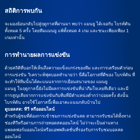
สถิติการพบกัน
จะมองย้อนกลับไปสู่ฤดูกาลที่ผ่านมา พบว่า แมนยู ได้เจอกับ ไบรท์ตัน
ทั้งหมด 5 ครั้ง โดยทีมแมนยู แพ้ทั้งหมด 4 เกม และชนะเพียงเพียง 1
เกมเท่านั้น
การทำนายผลการแข่งขัน
ด้วยสถิติที่บอกให้เห็นถึงความแข็งแกร่งของทีม และการเตรียมตัวก่อน
การแข่งขัน วิเคราะห์ฟุตบอลทำนายว่า นี่คือโอกาสที่ดีของ ไบรท์ตัน ที่
จะทำให้ทีมนั้นได้คะแนนจากการเยือนสนามของ แมนยู
แมนยู ในฤดูกาลนี้ยังไม่มีผลการแข่งขันที่น่าภีมใจเลยทีเดียว และมี
การสูญเสียจากการแข่งขันกับทีมที่มีตำแหน่งต่ำกว่าบ่อยครั้ง ดังนั้น
ไบรท์ตัน อาจใช้โอกาสนี้เพื่อเอาคะแนนกลับบ้านไป
ดูบอลสด: ทีวี หรือออนไลน์
สำหรับผู้ชมที่ต้องการเข้าชมการแข่งขันสด สามารถรับชมได้ทั้งทาง
ช่องทีวีหรือผ่านการถ่ายทอดสดออนไลน์ ไม่ว่าจะเป็นผ่านทาง
แพลตฟอร์มออนไลน์หรือแอพพลิเคชั่นที่รองรับการรับชมบอลสด
ออนไลน์