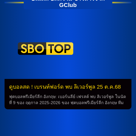
GClub
ดูบอลสด ! เบรนท์ฟอร์ด พบ ลิเวอร์พูล 25 ต.ค.68
ฟุตบอลพรีเมียร์ลีก อังกฤษ: เบอร์นลีย์ เฟรสต์ พบ ลิเวอร์พูล ในนัด
ที่ 9 ของ ฤดูกาล 2025-2026 ของ ฟุตบอลพรีเมียร์ลีก อังกฤษ ทีม
เบอร์นลีย์ เฟรสต์ ที่อยู่ในอันดับที่ 13 จะต้องเผชิญกับทีมอันดับ 4
คือ ลิเวอร์พูล หรือที่รู้จักกันในนามของ “หงส์แดง” ในสนามเหย้า
ของพวกเขา วันเสาร์ที่ 25 ตุลาคม 2568 เวลา 02.00 น.ตามเวลา
ประเทศไทย สถิติการพบกัน ทั้งสองทีมได้พบกันในลีกอย่างน้อย 5
ครั้งในฤดูกาลที่ผ่านมา ซึ่ง ลิเวอร์พูล ได้ชนะทุกครั้งในรอบนั้น ใน