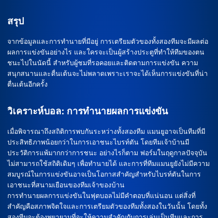
สรุป
จากข้อมูลและการทำนายที่มีอยู่ การเตรียมตัวของทั้งสองทีมจะมีผลต่อ
ผลการแข่งขันอย่างไร และใครจะเป็นผู้สร้างประตูที่ทำให้ทีมของตน
ชนะไปในนัดนี้ สำหรับผู้ชมที่รอคอยและติดตามการแข่งขัน ความ
สนุกสนานและตื่นเต้นจะไม่พลาดเพราะเราจะได้เห็นการแข่งขันที่น่า
ตื่นเต้นอีกครั้ง
วิเคราะห์บอล: การทำนายผลการแข่งขัน
เมื่อพิจารณาถึงสถิติการพบกันระหว่างทั้งสองทีม แมนยูอาจเป็นทีมที่มี
ประสิทธิภาพน้อยกว่าในการเอาชนะไบรท์ตัน โดยทีมเจ้าบ้านมี
ประวัติการแพ้มากกว่าการชนะ อย่างไรก็ตาม ฟอร์มในฤดูกาลปัจจุบัน
ไม่สามารถใช้สถิติเดิมๆ เพื่อทำนายได้ และการที่ทีมแมนยูยังไม่มีความ
สมบูรณ์ในการแข่งขันอาจเป็นโอกาสสำคัญสำหรับไบรท์ตันในการ
เอาชนะที่สนามเยือนของทีมเจ้าของบ้าน
การทำนายผลการแข่งขันในฟุตบอลไม่มีคำตอบที่แน่นอน แต่สิ่งที่
สำคัญคือสภาพจิตใจและการเตรียมตัวของทีมทั้งสองในวันนั้น โดยทั้ง
สองทีมจะต้องพยายามที่จะให้ความสำคัญกับการเล่นเป็นทีมและการ