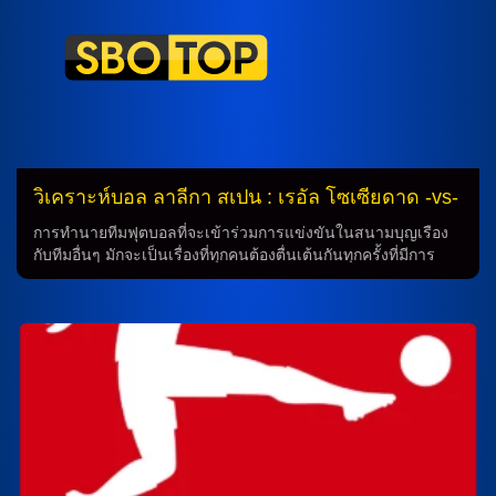
ขณะที่ เบอร์นลีย์ เฟรสต์ ได้ชนะไป-กลับกัน 3-0 ซึ่งทำให้การ
ทำนายแม่นยำก่อนการแข่งขันนี้ก็ยิ่งทวีคูณขึ้น การทำนาย การ
ทำนายเกี่ยวกับผลการแข่งขันระหว่าง เบอร์นลีย์ เฟรสต์ และ
ลิเวอร์พูล เป็นเรื่องที่น่าตื่นเต้น เนื่องจากทั้งสองทีมมีผลสรุปที่อยู่
ในทางตรงข้ามกัน แม้ว่า […]
วิเคราะห์บอล ลาลีกา สเปน : เรอัล โซเซียดาด -vs-
เซบีย่า
การทำนายทีมฟุตบอลที่จะเข้าร่วมการแข่งขันในสนามบุญเรือง
กับทีมอื่นๆ มักจะเป็นเรื่องที่ทุกคนต้องตื่นเต้นกันทุกครั้งที่มีการ
แข่งขัน ซึ่งในครั้งนี้ เซร์คิโอ ฟรานซิสโก้ จะต้องเผชิญหน้ากับอิน
ญากี้ รูเปเรซในการแข่งขันที่จะมีสภาพร่างกายของนักเตะบางคน
ที่ไม่สมบูรณ์ แม้ว่ามีนักเตะบางคนที่พร้อมเข้าสนามในการ
แข่งขัน **การเตรียมตัวของทีม:** – นักเตะมิเกล โอยาร์ซาบาลจะ
เป็นหัวเราะหน้าเป้าในทีม โดยมีการสลับลงสนามของนักเตะ
อย่าง กอนซาโล่ เกเดส, ยานเคล เอร์เรร่า, จอน กอร์ร็อตชาเตคี,
บราอีส เมนเดซ, อันเดร์ บาร์เรเนตเชีย ในการเข้าสนามในช่วง
เกม – ในส่วนของการควบคุมด้านหลัง นักเตะอเล็กซ์ เรมีโร่ จะ
เข้าสนามเพื่อป้องกันประตู **ทีมที่จะเข้าร่วมการแข่งขัน:** – นัก
เตะมาตีอัส อัลเมยดา จะไม่มีการเข้าร่วมในการแข่งขันกับบาตี