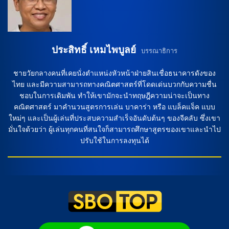
อยู่บนสาย […]
ประสิทธิ์ เหมไพบูลย์
บรรณาธิการ
ชายวัยกลางคนที่เคยนั่งตำแหน่งหัวหน้าฝ่ายสินเชื่อธนาคารดังของ
ไทย และมีความสามารถทางคณิตศาสตร์ที่โดดเด่นบวกกับความชื่น
ชอบในการเดิมพัน ทำให้เขามักจะนำทฤษฎีความน่าจะเป็นทาง
คณิตศาสตร์ มาคำนวนสูตรการเล่น บาคาร่า หรือ แบล็คแจ็ค แบบ
ใหม่ๆ และเป็นผู้เล่นที่ประสบความสำเร็จอันดับต้นๆ ของจีคลับ ซึ่งเขา
มั่นใจด้วยว่า ผู้เล่นทุกคนที่สนใจก็สามารถศึกษาสูตรของเขาและนำไป
ปรับใช้ในการลงทุนได้