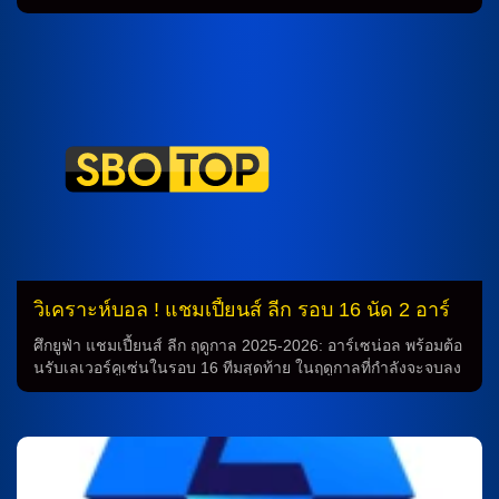
ลีก ทีมอาร์เซน่อล จะพบกับทีมไบเออร์ เลเวอร์คูเซ่นในเซ็กอนด์
เกมของรอบ 16 ทีมสุดท้าย ซึ่งจะสุดยิ่งในนัดที่ 2 ที่สนามเอมิเรตส์
สเตเดี้ยม การทำนายโดยทีมวิเคราะห์ฟุตบอล ทีมวิเคราะห์
ฟุตบอลได้ทำการทำนายว่าเกมนี้จะเป็นการแข่งขันสุดยอดที่น่า
ตื่นเต้น เนื่องจากทั้งสองทีมมีคุณภาพและความสามารถที่สูง อาร์
เซน่อล ทีมจ่าฝูงพรีเมียร์ลีกจะต้องพยายามกองกว้างหลังจากเกม
เดิมที่เสมอ 1-1 กับเลเวอร์คูเซ่น นัดนี้จะเป็นโอกาสที่สองทีมแสดง
ความสามารถและช่วยให้ตัดสินใจใครจะไปต่อในรอบถัดไปของ
การแข่งขันนี้ รายละเอียดการแข่งขัน เกมนี้จะถูกแข่งขันในวัน
อังคารที่ 17 มีนาคม 2026 เวลา 03.00 น. ตามเวลาประเทศไทย
ที่สนามเอมิเรตส์ สเตเดี้ยม โดยทั้งสองทีมจะเอาชนะเพื่อเข้ารอบ
8 ทีมสุดท้ายของยูฟ่า แชมเปี้ยนส์ ลีก แฟนๆ ดูบอลสดทั่วโลกจะ
ได้รับโอกาสในการเข้าชมเกมนี้ผ่านช่องทางที่เปิดให้ดูบอลสด
ออนไลน์ ซึ่งจะมีการถ่ายทอดสดผ่านช่องทางต่างๆ สำหรับผู้ชม
วิเคราะห์บอล ! แชมเปี้ยนส์ ลีก รอบ 16 นัด 2 อาร์
คาดการณ์ของทีมวิเคราะห์ฟุตบอล ทีมวิเคราะห์ฟุตบอลได้ทำการ
เซน่อล พบ เลเวอร์คูเซ่น 17 มี.ค.69
ทำนายว่าเกมนี้อาจจะสิ้นสุดด้วยคะแนนเสมออีกครั้ง หรือจะมีผู้
ศึกยูฟ่า แชมเปี้ยนส์ ลีก ฤดูกาล 2025-2026: อาร์เซน่อล พร้อมต้อ
ชนะที่ต้องตามคะแนนที่จะทำให้เข้ารอบ 8 ทีมสุดท้าย […]
นรับเลเวอร์คูเซ่นในรอบ 16 ทีมสุดท้าย ในฤดูกาลที่กำลังจะจบลง
นี้ ศึกยูฟ่า แชมเปี้ยนส์ ลีก ได้เข้าสู่รอบ 16 ทีมสุดท้าย โดยทีมชาติ
อังกฤษอาร์เซน่อลกำลังเตรียมตัวให้พร้อมเปิดเอมิเรตส์ สเตเดี้ยม
ให้เตะกับทีมดังจากเยอรมนี คือ ไบเออร์ เลเวอร์คูเซ่นที่เป็นทีม
แชมป์ของศึกบุนเดสลีกา การทำนายผลบอล: ความคาดหวังใน
การชนะ คู่ที่จะเตะกันครั้งนี้จะเป็นการเปิดเอมิเรตส์ในเจ็ดทวีต