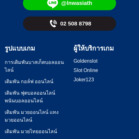
@lnwasiath
02 508 8798
รูปแบบเกม
ผู้ให้บริการเกม
Goldenslot
การเดิมพันบาสเก็ตบอลออน
ไลน์
Slot Online
Joker123
เดิมพัน กอล์ฟ ออนไลน์
เดิมพัน ฟุตบอลออนไลน์
พนันบอลออนไลน์
เดิมพัน มวยออนไลน์ แทง
มวยออนไลน์
เดิมพัน มวยไทยออนไลน์