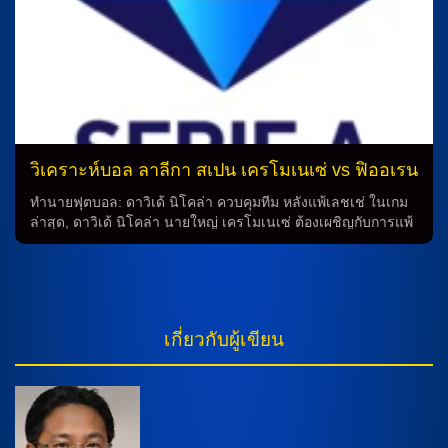
ของวันอังคารที่ 17 มีนาคม 2026 ซึ่งจะมีการแข่งขันเริ่มขึ้นใน
เวลา 03.00 น. ตามเวลาประเทศไทย ซึ่งเป็นการทำนายที่ต้องรอ
คอยอย่างใกล้ชิดโดยทั้งสองทีมแข่งขัน ในนัดก่อนหน้าที่ทั้งสองทีม
พบกัน อาร์เซน่อล บุกเลเวอร์คูเซ่น และสร้างสถานการณ์ที่ทำให้
ผลการแข่งขันสิ้นสุดไปด้วยสถานการณ์เสมอ 1-1 ที่สร้างความ
ตื่นเต้นอย่างมากให้กับผู้ชมทั้งสองฝ่าย ความสามารถในการ
ทำนายผลบอลของทั้งทีม อาจพบความยากลำบากในการทำนาย
ได้แน่นอน เนื่องจากความสามารถของทั้งสองทีมที่มีฝีมือและ
ประสบการณ์ในการแข่งขันในระดับนี้ วิเคราะห์ฟุตบอล: ความ
วิเคราะห์บอล ลาลีกา สเปน เครโมเนเซ่ vs ฟิออเรน
สำคัญของการตัดสินใจ ในการทำนายผลบอลสำหรับการแข่งขัน
ติน่า
ครั้งนี้ การวิเคราะห์ฟุตบอลจะเป็นสิ่งสำคัญอย่างยิ่ง เนื่องจาก
ทำนายฟุตบอล: ดาวิเด้ นิโคล่า ควบคุมทีม หลังแพ้เลชเช่ ในเกม
ความสำคัญของการตัดสินใจในทุกๆ ด้านของเกมนี้ ทั้งจากความ
ล่าสุด, ดาวิเด้ นิโคล่า นายใหญ่ เครโมเนเซ่ ต้องเผชิญกับการแพ้
สามารถของนักเตะ การวางตำแหน่ง และกลยุทธ์ที่จะถูกนำมาใช้
เลชเช่ 1-2 ซึ่งทำให้ทีมไม่ชนะใครมานานถึง 14 เกมติดต่อ และ
การทำนายผลบอลอาจจะเกิดขึ้นจากความมั่นใจในทีมจากทั้งสอง
ต้องหล่นมาอยู่ในโซนแดงของตารางจัดอันดับบอล ข่าวล่าสุด
ฝ่าย และความพร้อมที่สูงของทั้งสองทีมในการแข่งขัน เพื่อที่จะ
เกี่ยวกับทีม ในการต่อสู้ครั้งต่อไป, ทีมจะต้องเจอการขาดจูเซปเป้
สามารถดึงชัยชนะไปขึ้นได้ในครั้งนี้ การดูบอลสด: ติดตามความ
เปซเซลล่า, ติดโทษแบน, และด้านอีกชั้นมีมิเคเล่ โคลโลโชโล่ ที่
สนุกของรอบ […]
เจ็บป่วยอยู่ อย่างไรก็ตาม, เฟเดริโก้ บาสชีร็อตโต้ สภาพร่างกาย
เกี่ยวกับผู้เขียน
ไม่เต็มร้อยแต่ก็ได้รับการปลดปล่อยจากโทษแบนกลับมา การตั้ง
ระบบการเล่น ทีมจะเล่นด้วยระบบ 4-4-2 โดยมี เอมิล อูเดโร่
ประทวนสายกองหลังกับฟิลิปโป แตร์ราชชาโน่, ฟรานเชสโก้ โฟ
ลิโน่, มัตเตโอ เบียงเค็ตติ, และเซบาสเตียโน่ ลูแปร์โต้ ส่วนคาด
การณ์ในกลางสนามจะมี ตอมมาโซ่ บาร์เบียรี่, มอร์เท่น ธอร์สบี้,
ยุสซุฟ มาเล่ห์, และเดวิด โอเคเรเร่ ส่วนส่วนหน้าจะมี มิลาน ดูริช