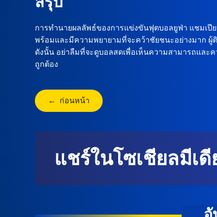
สรุป
การทำนายผลลัพธ์ของการแข่งขันฟุตบอลยูฟ่า แชมเปียนส์
พร้อมและมีความพยายามที่จะคว้าชัยชนะอย่างมาก ผ
ดังนั้น อย่าลืมที่จะดูบอลสดเพื่อเห็นความสามารถและ
ถูกต้อง
← ก่อนหน้า
แชร์ในโซเชียลมีเดี
อ