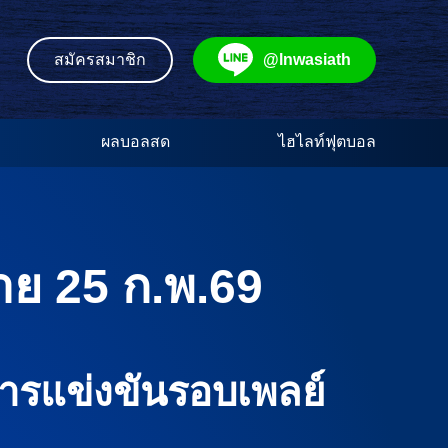
@lnwasiath
สมัครสมาชิก
ผลบอลสด
ไฮไลท์ฟุตบอล
ย 25 ก.พ.69
ารแข่งขันรอบเพลย์