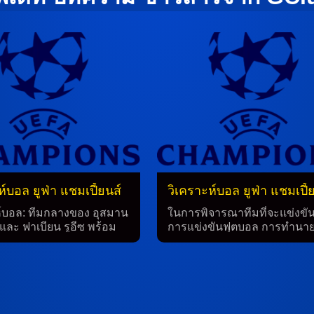
ห์บอล ยูฟ่า แชมเปี้ยนส์
วิเคราะห์บอล ยูฟ่า แชมเปี้
ีส แซงต์ แชร์กแมง vs
ลีก เรอัล มาดริด vs เบนฟิก
ห์บอล: ทีมกลางของ อุสมาน
ในการพิจารณาทีมที่จะแข่งขั
ก
 และ ฟาเบียน รูอีซ พร้อม
การแข่งขันฟุตบอล การทำนาย
ู่สนาม ทำนายว่า ทีมกลาง
สิ่งที่สำคัญอย่างยิ่งเพื่อประเมิน
าน เดมเบเล่ และ ฟาเบียน
ความเสี่ยงและวิเคราะห์ความเ
ะกลับมายืนบนสนามในเกม
ไปได้ของผลลัพธ์ ในวันศุกร์ที่ผ
ลังจากพบกับปัญหาบาง
มา มีการทำนายว่าทีมอัลบาโร่
นทีมในช่วงเวลาก่อนหน้า
อาร์เบลัว และทีมโชเซ่ มูรินโญ
ีนักเตะหลายคนที่เสียสติใน
ต้องเผชิญกับความท้าทายจากผู