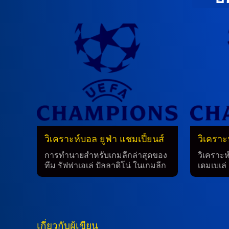
วิเคราะห์บอล ยูฟ่า แชมเปี้ยนส์
วิเคราะ
ลีก อตาลันต้า vs ดอร์ทมุนด์
ลีก ปาร
การทำนายสำหรับเกมลีกล่าสุดของ
วิเคราะ
โมนาโ
ทีม รัฟฟาเอเล่ ปัลลาดิโน่ ในเกมลีก
เดมเบเล่
ล่าสุดของทีม รัฟฟาเอเล่ ปัลลาดิโน่
กลับมาส
ก็ยังคงมีความสำคัญของการ
ของ อุสม
ทำนายเกมเหล่านี้อยู่ โดยเฉพาะเมื่อ
รูอีซ จ
มีการพิจารณาถึงสถานการณ์ของ
ถัดไป ห
นักเตะที่มีบาดแผลหรือเจ็บเล็กน้อย
ประการใ
เกี่ยวกับผู้เขียน
ก่อนเกม และการวางตำแหน่งนัก
นี้ โดยม