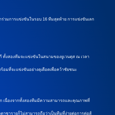
เข้าร่วมการแข่งขันในรอบ 16 ทีมสุดท้าย การแข่งขันเลก
รกี ทั้งสองทีมจะแข่งขันในสนามของยูเวนตุส ณ เวลา
อมที่จะแข่งขันอย่างดุเดือดเพื่อคว้าชัยชนะ
ก เนื่องจากทั้งสองทีมมีความสามารถและคุณภาพที่
ตาซารายก็ไม่สามารถถือว่าเป็นทีมที่ง่ายต่อการต่อสู้