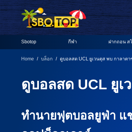
Sbotop
กีฬา
ฝากถอน สโ
Home
/
/
บล็อก
ดูบอลสด UCL ยูเวนตุส พบ กาลาตา
ดูบอลสด UCL ยูเ
ทำนายฟุตบอลยูฟ่า แช