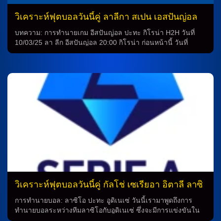
โตนส์ นักวิเคราะห์บอลชื่อดังได้กล่าวว่า “เมื่อมองไปที่ผลงานของ
ทั้งสองทีม ฉันคาดการณ์ได้ว่าเราจะเห็นเกมที่มีการโจมตีโดย
วิเคราะห์ฟุตบอลวันนี้คู่ ลาลีกา สเปน เอสปันญ่อล
เฉพาะจากทั้งสองฝ่าย” นอกจากนี้ การวิเคราะห์ฟุตบอลยังชี้ให้
vs กิโรน่า
เห็นถึงความสำคัญของการควบคุมบุกและการป้องกันอย่างเหมาะ
บทความ: การทำนายเกม อีสปันญ่อล ปะทะ กิโรน่า H2H วันที่
สมที่จะมีผลต่อผลลัพธ์ของเกม ดูบอลสด สำหรับผู้ที่ต้องการดูบอล
10/03/25 ลา ลีก อีสปันญ่อล 20:00 กิโรน่า ก่อนหน้านี้ วันที่
สดระหว่างลิเวอร์พูลกับปารีส แซงต์ แชร์กแมง สามารถรับชมสด
23/11/24 ลา ลีก กิโรน่า 4 – 1 อีสปันญ่อล วันที่ 27/07/24 เชียง
ผ่านช่องทางออนไลน์หลากหลายเช่น การถ่ายทอดสดผ่าน
ลีกฟุตบอล อีสปันญ่อล 0 – 0 กิโรน่า วันที่ 01/04/23 ลา ลีก กิโร
เว็บไซต์ หรือแอปพลิเคชันที่มีบริการดูบอลสดออนไลน์ อย่าลืม
น่า 2 – 1 อีสปันญ่อล วันที่ 07/01/23 ลา ลีก อีสปันญ่อล 2 – 2 กิ
ติดตามการทำนายและการวิเคราะห์ฟุตบอลจากนักวิเคราะห์บอล
โรน่า วันที่ 23/01/21 เซเกีย พรีเมียร์ ดิวิชั่น กิโรน่า […]
ชื่อดังเพื่อให้ทราบข้อมูลที่ครบถ้วนก่อนเริ่มเกม ความสำคัญของ
การทำนาย […]
วิเคราะห์ฟุตบอลวันนี้คู่ กัลโช่ เซเรียอา อิตาลี ลาซิ
โอ vs อูดิเนเซ่
การทำนายบอล: ลาซิโอ ปะทะ อูดิเนเซ่ วันนี้เรามาพูดถึงการ
ทำนายบอลระหว่างทีมลาซิโอกับอูดิเนเซ่ ซึ่งจะมีการแข่งขันใน
เวลา 19:45 น. ที่สนามเหย้าของลาซิโอ โดยทั้งสองทีมเคยพบกัน