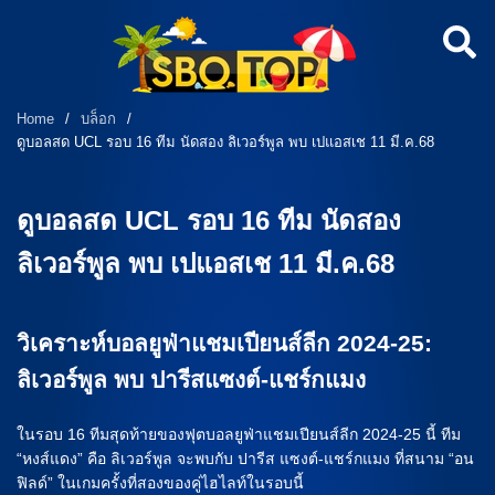
Home
/
บล็อก
/
ดูบอลสด UCL รอบ 16 ทีม นัดสอง ลิเวอร์พูล พบ เปแอสเช 11 มี.ค.68
ดูบอลสด UCL รอบ 16 ทีม นัดสอง
ลิเวอร์พูล พบ เปแอสเช 11 มี.ค.68
วิเคราะห์บอลยูฟ่าแชมเปียนส์ลีก 2024-25:
ลิเวอร์พูล พบ ปารีสแซงต์-แชร์กแมง
ในรอบ 16 ทีมสุดท้ายของฟุตบอลยูฟ่าแชมเปียนส์ลีก 2024-25 นี้ ทีม
“หงส์แดง” คือ ลิเวอร์พูล จะพบกับ ปารีส แซงต์-แชร์กแมง ที่สนาม “อน
ฟิลด์” ในเกมครั้งที่สองของคู่ไฮไลท์ในรอบนี้