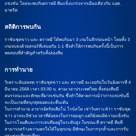
แข่งขัน โดยจะพบกับตราหมี ทีมแข็งแกร่งจากเมืองเดียวกัน แอต.
มาดริด
สถิติการพบกัน
ราชันชุดขาว และ ตราหมี ได้พบกันมา 3 เกมในลีกก่อนหน้า โดยทั้ง 3
เกมจบลงด้วยสกอร์ที่เสมอกัน 1-1 ซึ่งทำให้การพบกันครั้งนี้เป็นการ
ทดสอบที่สำคัญสำหรับทั้งสองทีม
การทำนาย
วิเคราะห์บอลสด ราชันชุดขาว และ ตราหมี จะเจอกันในวันอังคารที่ 4
มีนาคม 2568 เวลา 03.00 น. ตามเวลาประเทศไทย ทั้งสองทีมมี
สมรรถนะและทักษะที่มากเช่นกัน ซึ่งทำให้คาดการณ์ว่าการแข่งขันนี้
จะเป็นเกมที่สนุกสุดยอดและตื่นเต้น
ในการทำนาย อาจารย์คริสเตียโน่ โรนัลโด เช่าวิเคราะห์ว่า ราชันชุด
ขาว อาจจะมีช่วงเวลาที่ด้อยลงในการคุมลูก แต่ก็ยังคงมีความแข็งขัน
ในการโจมตีและการเล่นทีมอยู่ในระดับสูง ในขณะที่ ตราหมี ทีมที่
สามารถสร้างความตกใจได้ในทุกเกม มีทักษะในการรุกล้ำและการรับ
ประทานที่ยอดเยี่ยม