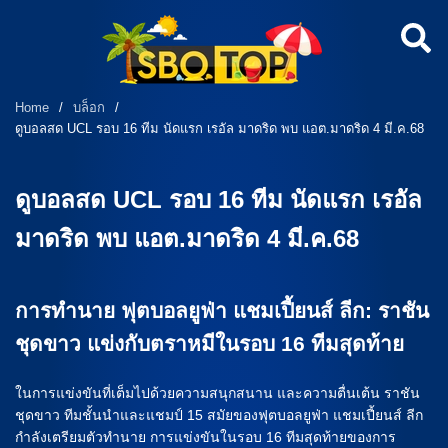
Home
/
บล็อก
/
ดูบอลสด UCL รอบ 16 ทีม นัดแรก เรอัล มาดริด พบ แอต.มาดริด 4 มี.ค.68
ดูบอลสด UCL รอบ 16 ทีม นัดแรก เรอัล
มาดริด พบ แอต.มาดริด 4 มี.ค.68
การทำนาย ฟุตบอลยูฟ่า แชมเปี้ยนส์ ลีก: ราชัน
ชุดขาว แข่งกับตราหมีในรอบ 16 ทีมสุดท้าย
ในการแข่งขันที่เต็มไปด้วยความสนุกสนาน และความตื่นเต้น ราชัน
ชุดขาว ทีมชั้นนำและแชมป์ 15 สมัยของฟุตบอลยูฟ่า แชมเปี้ยนส์ ลีก
กำลังเตรียมตัวทำนาย การแข่งขันในรอบ 16 ทีมสุดท้ายของการ