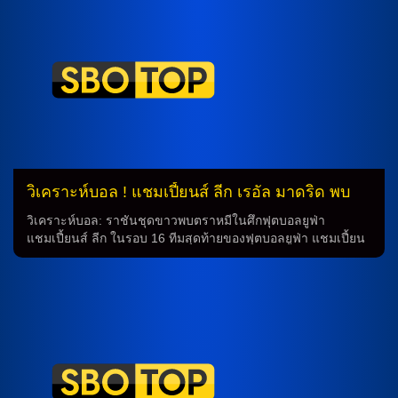
ทีมที่อยู่ในอันดับ 13 ของรอบลีกเฟส คือพีเอสวี ไอนด์โฮเฟ่น จะ
ต้องเผชิญกับการแข่งขันกับทีม “ปืนใหญ่” อาร์เซน่อล ทีมที่อยู่ใน
อันดับ 3 ของรอบลีกเฟส และเป็นทีมรองจากพรีเมียร์ลีก วิเคราะห์
บอล: เราคาดการณ์ว่าจะมีโอกาสใครในการชนะ คู่ต่อสู้นี้คาดว่า
จะเป็นการแข่งขันที่น่าตื่นเต้น เนื่องจากทั้งสองทีมมีความ
สามารถในการเล่นที่ดี การทำนายว่าทั้งสองทีมจะมีการแข่งขัน
อย่างเต็มที่ และสร้างความสนุกสนานให้กับผู้ชม วิเคราะห์
ฟุตบอล: คุณสามารถดูบอลสดได้ที่ไหน สำหรับผู้ที่ต้องการติดตาม
การแข่งขันสด สามารถรับชมผ่านช่องทางออนไลน์หลากหลาย
เช่น แอปพลิเคชันการถ่ายทอดสด หรือเว็บไซต์ที่มีการถ่ายทอดสด
ซึ่งจะช่วยให้คุณไม่พลาดทุกความสำคัญของการแข่งขัน ดังนั้น
วิเคราะห์บอล ! แชมเปี้ยนส์ ลีก เรอัล มาดริด พบ
การทำนายและวิเคราะห์ฟุตบอลยูฟ่า แชมเปียนส์ ลีก 2024-25
แอต.มาดริด 4 มี.ค. 68
[…]
วิเคราะห์บอล: ราชันชุดขาวพบตราหมีในศึกฟุตบอลยูฟ่า
แชมเปี้ยนส์ ลีก ในรอบ 16 ทีมสุดท้ายของฟุตบอลยูฟ่า แชมเปี้ยน
ส์ ลีก นัดแรกกำลังจะมีคู่บิ๊กแมตช์ระหว่างทีม “ราชันชุดขาว” หรือ
“เรอัล มาดริด” ทีมแชมป์เก่าและแชมป์ 15 สมัย กับทีม “ตราหมี”
หรือ “แอต.มาดริด” ที่จะถูกจัดขึ้นในวันอังคารที่ 4 มีนาคม 2568
เวลา 03.00 น. ตามเวลาประเทศไทย คู่นี้เป็นการพบกันครั้งที่ 4
ในลีก ตั้งแต่ฤดูกาลที่แล้ว โดยทั้ง 3 เกมก่อนหน้านี้จบลงด้วยสกอร์
ครึ่งครึ่ง 1-1 ทุกครั้ง โดยนัดล่าสุดได้เข้าสู่เกมเสมอกันที่เบอร์นา
แบวในต้นเดือนกุมภาพันธ์ที่ผ่านมา การทำนายผล การทำนายผล
ของคู่นี้ยังเป็นเรื่องที่น่าตื่นเต้น เนื่องจากทั้งสองทีมมีความแข็งแก
รงเท่าเทียม และมักจะปิดการจับจ้องด้วยสกอร์ที่ใกล้เคียงกันอยู่