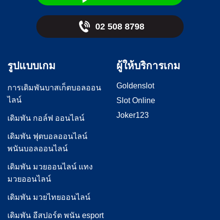
02 508 8798
รูปแบบเกม
ผู้ให้บริการเกม
Goldenslot
การเดิมพันบาสเก็ตบอลออน
ไลน์
Slot Online
Joker123
เดิมพัน กอล์ฟ ออนไลน์
เดิมพัน ฟุตบอลออนไลน์
พนันบอลออนไลน์
เดิมพัน มวยออนไลน์ แทง
มวยออนไลน์
เดิมพัน มวยไทยออนไลน์
เดิมพัน อีสปอร์ต พนัน esport