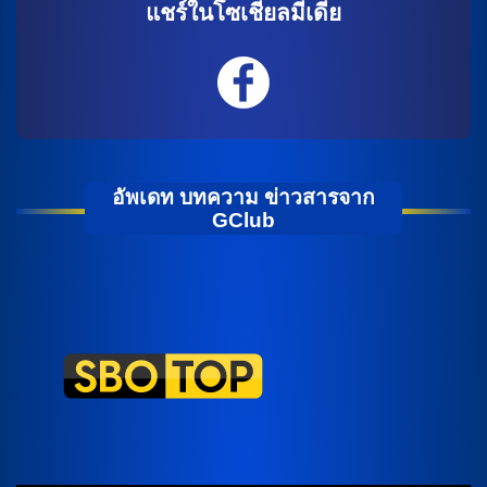
แชร์ในโซเชียลมีเดีย
อัพเดท บทความ ข่าวสารจาก
GClub