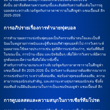
ดังนั้น อย่าลืมติดตามความสนุกนี้และสัมผัสกับความตื่นเต้นในการดู
บอลสดระหว่างลิเวอร์พูลกับกาลาตาซารายในศึกยูฟ่า แชมเปี้ยนส์ ลีก
2025-2026
การอภิปรายเรื่องการทำนายฟุตบอล
การทำนายผลการแข่งขันฟุตบอลเป็นกิจกรรมที่น่าสนใจและเป็นที่
นิยมในหมู่สายการพนันและผู้ชื่นชอบกีฬาฟุตบอลทั่วไป การวิเคราะห์
บอลอาจจะใช้หลายประการเช่น ดูสถิติการแข่งขันเก่าๆ, ฟอร์มที่ทีมมี
ในขณะนั้น, การบ้าน-เยือน และปัจจัยอื่นๆ เพื่อให้การวิเคราะห์มีความ
ถูกต้องและมีความเชื่อถือได้มากยิ่งขึ้น
สำหรับการทำนายเกมระหว่างลิเวอร์พูลกับกาลาตาซารายในศึกยูฟ่า
แชมเปี้ยนส์ ลีก 2025-2026 นั้น นักวิเคราะห์บอลอาจต้องพิจารณาจาก
การแข่งขันเก่าๆ ระหว่างทั้งสองทีม, ฟอร์มล่าสุดของทั้งสองทีม, ความ
สามารถของนักเล่นสำคัญ, และสถานะทางสุขภาพของนักเล่น ซึ่งทั้ง
สองทีมล้วนมีฝันอันงดงามในการเป็นแชมป์ของยูฟ่า แชมเปี้ยนส์ ลีก
การดูบอลสดและความสนุกในการเชียร์ทีมโปรด