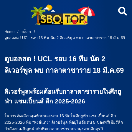
Home
/
บล็อก
/
ดูบอลสด ! UCL รอบ 16 ทีม นัด 2 ลิเวอร์พูล พบ กาลาตาซาราย 18 มี.ค.69
ดูบอลสด ! UCL รอบ 16 ทีม นัด 2
ลิเวอร์พูล พบ กาลาตาซาราย 18 มี.ค.69
ลิเวอร์พูลพร้อมต้อนรับกาลาตาซารายในศึกยู
ฟ่า แชมเปี้ยนส์ ลีก 2025-2026
ในการคัดเลือกสุดท้ายของรอบ 16 ทีมในศึกยูฟ่า แชมเปี้ยนส์ ลีก
2025-2026 ทีม “หงส์แดง” ลิเวอร์พูล ที่อยู่ในอันดับ 5 ของพรีเมียร์ลีก
กำลังจะเผชิญหน้ากับทีมกาลาตาซารายจ่าฝูงจากลีกตุรกี