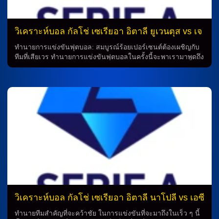
สม่ำเสมอและสามารถสร้างความยากลำบากให้กับทีมตรงข้ามได้
อย่างดี ดังนั้น การทำนายหรือการวิเคราะห์บอลสดในการแข่งขัน
ระหว่างบียาร์เรอัลกับกิโรน่านั้น อาจมีความสนุกสนานและตื่น
วิเคราะห์บอล กัลโช่ เซเรียอา อิตาลี ยูเวนตุส vs เจ
เต้นอย่างมาก เพราะทั้งสองทีมมีความพร้อมที่จะใช้กำลังอย่างเต็ม
นัว
ที่ในการแข่งขันนี้ สำหรับผู้ที่สนใจในการดูบอลสด และการ
ทำนายการแข่งขันฟุตบอล: สมบูรณ์ร้อยเปอร์เซนต์ต้องเผชิญกับ
วิเคราะห์ฟุตบอล ควรไม่พลาดการติดตามการแข่งขันระหว่างบี
ทีมที่เสียเวร ทำนายการแข่งขันฟุตบอลในครั้งนี้จะพาเรามาพูดถึง
ยาร์เรอัลกับกิโรน่า เพื่อเข้าใจข้อมูลที่สำคัญและเพื่อพบกับความ
สถานการณ์ในทีมสมบูรณ์ร้อยเปอร์เซนต์ที่พร้อมเข้าสู้ความ
ตื่นเต้นในการแข่งขันฟุตบอลที่มีความสำคัญอย่างมาก ความ
ท้าทายจากทีมที่เสียเวรในการแข่งขัน สภาพทีมสมบูรณ์ร้อย
สำคัญของการทำนาย […]
เปอร์เซนต์ สำหรับทีมสมบูรณ์ร้อยเปอร์เซนต์ มีสภาพทีมสมบูรณ์
แบบโดยไม่มีผู้เล่นบาดเจ็บหรือถูกตัดสิทธิ์ในการเข้าสนาม โดยมี
แผนการเล่นในระบบ 4-2-3-1 ที่มีเกนหลักอยู่ที่ มานูเอล โลคาเตล
ลี่ และมีเกมโดดเด่นจาก ฟรานซิสโก้ คอนไซเซา อีกด้วย ใน
ระบบการเล่น 4-2-3-1 ทีมสมบูรณ์ร้อยเปอร์เซนต์จะได้รับการ
สนับสนุนจาก มัตเตีย เปริน ในประตู และมีเกนกลางที่ประสบ
ความสำเร็จอย่าง เคเฟรน ตูราม และ มานูเอล โลคาเตลลี่ ที่จะ
สร้างการโต้เถียงสำคัญในช่วงกองหน้าของทีม ทีมที่เสียเวร อีก
ฝ่ายที่เตรียมพร้อมเข้าสู่การแข่งขันคือทีมที่เสียเวร โดยไม่มี
รายงานเรื่องผู้เล่นบาดเจ็บหรือถูกตัดสิทธิ์ในการเล่น แต่ต้องรอ
การตรวจสอบถึงความพร้อมในการเข้าสนามของ บรูค นอร์ตัน-
คัฟฟี่ และ แม็กซ์เวล กอร์เน่ต์ ซึ่งจะมีบทบาทสำคัญในการสร้าง
วิเคราะห์บอล กัลโช่ เซเรียอา อิตาลี นาโปลี vs เอซี
โอกาสในด้านหน้าของทีม การทำนายและวิเคราะห์ จากสภาพ
มิลาน
ของทั้งสองทีม การทำนายและวิเคราะห์การแข่งขันคาดว่าทั้งสอง
ทำนายทีมสำคัญที่จะคว้าชัย ในการแข่งขันที่จะมาถึงในเร็ว ๆ นี้