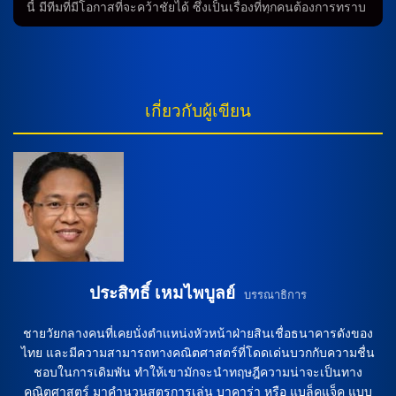
ทีมจะมีการต่อสู้อย่างเต็มที่ โดยทีมสมบูรณ์ร้อยเปอร์เซนต์จะมี
นี้ มีทีมที่มีโอกาสที่จะคว้าชัยได้ ซึ่งเป็นเรื่องที่ทุกคนต้องการทราบ
ความเสมอมากกว่าในการทำประตบ แต่ทีมที่เสียเวรก็มีโอกาสที่มี
ผลการทำนายจากเหล่าเช็คเก็ตเดียวกันและทำนายจากผู้
ความหวังมากกว่าในการสร้างช่องโยง ดังนั้น คาดการณ์ว่าการ
เชี่ยวชาญด้านฟุตบอลก็กำลังมานี้ จะมีอะไรบ้างลองมาดูกันเลย
แข่งขันนี้จะเป็นการต่อสู้ที่มันส์มากและไม่ควรพลาด ดังนั้น การ
ว่าทีมใดจะคว้าชัยได้ อามีร์ ราห์มานี่, โจวานนี่ ดิ ลอเรนโซ่, อัน
ทำนายและวิเคราะห์การแข่งขันระหว่างทีมสมบูรณ์ร้อย
โตนิโอ เวร์การา และ ดาวิด เนเรส อามีร์ ราห์มานี่, โจวานนี่ ดิ
เปอร์เซนต์และทีมที่เสียเวรจะเป็นเกมที่น่าติดตามอย่างแน่นอน
ลอเรนโซ่, อันโตนิโอ เวร์การา และ ดาวิด เนเรส ที่มีอาการบาด
เกี่ยวกับผู้เขียน
เพื่อดูผลการแข่งขันและพบกันในสนามฟุตบอล การทำนายใน
เจ็บ ด้านการจัดทัพในระบบ 3-4-2-1 แนวรุกจะใช้ สก็อตต์ แม็ค
การแข่งขันฟุตบอล การทำนายในการแข่งขันฟุตบอลเป็นสิ่งที่นัก
โทมิเนย์, อลิสซอน ซานโต๊ส และ ราสมุส ฮอยลุนด์ ผนึกกำลังกัน
เดิมพันสนุกทำเป็นระหว่างการแข่งขัน เพื่อวางเงินเดิมพันหรือแม้
ล่าสกอร์ มัตเตโอ กับเบีย กับ ราฟาเอล เลเอา เกมนี้จะไม่มี มัตเต
กระทั่งเพื่อความสนุกสนานเพื่อเสริมสร้างความสนุกสนานในการ
โอ กับเบีย กับ ราฟาเอล เลเอา ชีค ที่มีปัญหาอาการบาดเจ็บ ด้าน
ชมเกมส์ การทำนายดูบอลสดเป็นวิธีการประเมินความสามารถ
การจัดทัพในระบบ 3-5-2 […]
ของทีมทั้งสองทีม โดยพิจารณาจากสถิติการแข่งขันก่อนหน้าและ
ความสามารถของนักเตะที่อยู่ในศึกสูตรการเล่นของทีม วิเคราะห์
ฟุตบอล การวิเคราะห์ฟุตบอลเป็นกระบวนการที่ซับซ้อนและต้อง
ใช้ความชำนาญในการทำนายผล […]
ประสิทธิ์ เหมไพบูลย์
บรรณาธิการ
ชายวัยกลางคนที่เคยนั่งตำแหน่งหัวหน้าฝ่ายสินเชื่อธนาคารดังของ
ไทย และมีความสามารถทางคณิตศาสตร์ที่โดดเด่นบวกกับความชื่น
ชอบในการเดิมพัน ทำให้เขามักจะนำทฤษฎีความน่าจะเป็นทาง
คณิตศาสตร์ มาคำนวนสูตรการเล่น บาคาร่า หรือ แบล็คแจ็ค แบบ