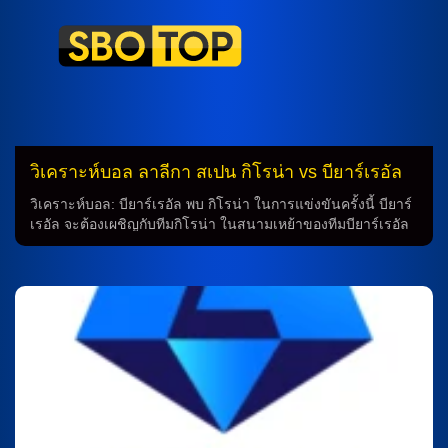
ละเอียดการแข่งขัน ทีมเรอัล มาดริด ได้เข้ารอบชิงหลังจากที่ผ่าน
เข้ารอบโดยการเสมอกับบาเยิร์น มิวนิค ในนัดแรก 2-2 และกลับ
มาชนะในบ้าน 2-1 ก่อนที่จะเอาชนะดอร์ทมุนด์ และคว้าแชมป์
ในฤดูกาลนั้น วิเคราะห์ผลการแข่งขัน การทำนายในการเอาชนะ
ระหว่างทีมเรอัล มาดริด และบาเยิร์น มิวนิค กำลังมีความ
สนุกสนาน เนื่องจากทั้งสองทีมมีประวัติการแข่งขันกันมาก่อน
โดยทีมเรอัล มาดริด มีความแข็งแกร่งในการเล่นในสนามเหย้า
และได้ความเชื่อมั่นจากผู้สนับสนุน ในขณะเดียวกัน ทีมบาเยิร์น
มิวนิค ก็มีผลงานที่น่าทึ่งในการแข่งขันยุโรป […]
วิเคราะห์บอล ลาลีกา สเปน กิโรน่า vs บียาร์เรอัล
วิเคราะห์บอล: บียาร์เรอัล พบ กิโรน่า ในการแข่งขันครั้งนี้ บียาร์
เรอัล จะต้องเผชิญกับทีมกิโรน่า ในสนามเหย้าของทีมบียาร์เรอัล
โดยที่ทั้งสองทีมกำลังพักไม่ได้เพราะต้องการความชัดเจนในการ
คว้าชัยชนะ ในช่วงเวลานี้ รายชื่อผู้เล่น ในทีมบียาร์เรอัล มีผู้เล่น
หลายคนที่ต้องเช็คฟิตก่อนการแข่งขัน อย่างเช่น ฆวน การ์ลอส,
ปอร์ตู, และ ดอนนี่ ฟาน เดอ เบค ซึ่งในการแข่งขันครั้งนี้อาจจะ
ไม่มีเข้าไปเล่น เนื่องจากบาดเจ็บที่พบ การจัดทัพ ทีมบียาร์เรอัลจะ
ใช้ระบบ 4-2-3-1 โดยมี ฟราน เบลทราน เป็นเก็บประตู และ อัซ
เซดีน อูนาฮี และ วลาดิสลาฟ วานัต เป็นหน้าเสื้อ ซึ่งน่าจะเป็น
เร็วแรงและเต็มพลังในการต่อสู้กับทีมตรงข้าม การทำนาย จาก
การทำนายและการวิเคราะห์ฟุตบอล มองเห็นว่าทีมบียาร์เรอัล มี
ความเป็นเอกภาพในการชนะในการแข่งขันครั้งนี้ อย่างไรก็ตาม
ทีมกิโรน่าก็ไม่ใช่ทีมที่ง่ายต่อการเอาชนะ เพราะเขามีความ