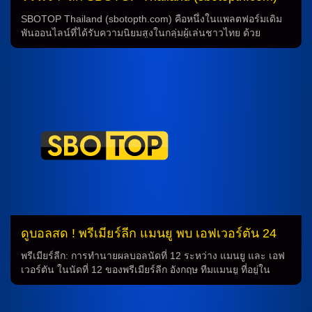
SBOTOP Thailand (sbotopth.com) คือหนึ่งในแพลตฟอร์มเดิม
พันออนไลน์ที่ได้รับความนิยมสูงในกลุ่มผู้เล่นชาวไทย ด้วย
ประสบการณ์มากกว่า 15 ปีในตลาด มีบริการครบทุกหมวดหมู่
ตั้งแต่กีฬา คาสิโนสด สล็อต ไปจนถึงหวยออนไลน์ จุดเด่นคือ
ระบบที่เสถียร ปลอดภัย และรองรับการใช้งานมือถืออย่างเต็มรูป
แบบ บริการหลักที่โดดเด่นของ SBOTOP Thailand 1) เดิมพัน
กีฬา (Sports Betting) ครอบคลุมทุกชนิดกีฬา: ฟุตบอล
บาสเกตบอล เทนนิส มวยไทย อีสปอร์ต และอื่น ๆ รองรับการแทง
แบบ สด (Live Betting) ที่อัปเดตอัตราต่อรองแบบเรียลไทม์ มี
ระบบวิเคราะห์ราคาเข้าใจง่าย เหมาะทั้งผู้เล่นใหม่และมืออาชีพ
2) คาสิโนสด (Live Casino) ถ่ายทอดสดคมชัดจากค่ายชั้นนำ
เกมยอดนิยม ได้แก่ บาคาร่า รูเล็ต เสือมังกร แบล็กแจ็ก ดีลเลอร์
จริง มอบประสบการณ์เหมือนเล่นในคาสิโนจริง 3) สล็อต (Slot
Games) รวมเกมสล็อตหลายค่าย […]
ดูบอลสด ! พรีเมียร์ลีก แมนยู พบ เอฟเวอร์ตัน 24
พ.ย.68
พรีเมียร์ลีก: การทำนายผลบอลนัดที่ 12 ระหว่าง แมนยู และ เอฟ
เวอร์ตัน ในนัดที่ 12 ของพรีเมียร์ลีก อังกฤษ ทีมแมนยู ที่อยู่ใน
อันดับที่ 10 จะพบกับทีมเอฟเวอร์ตัน ที่อยู่ในอันดับที่ 13 ในการ
แข่งขันที่จะเกิดขึ้นที่สนามโอลด์ แทรฟฟอร์ดในวันจันทร์ที่ 24
พฤศจิกายน 2568 ตามเวลาประเทศไทย เวลา 03.00 น.