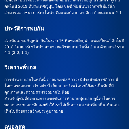
เปิดบทเรียนใหม่ระหว่างสองทีม ที่มีประวัติการต่อสู้กันในศึกราคูเทน
คัพในปี 2019 ที่ประเทศญี่ปุ่น โดยเชลซี ทีมชั้นนำจากพรีเมียร์ลีก
สามารถเอาชนะบาร์เซโลน่า ทีมแชมป์จาก ลา ลีกา ด้วยคะแนน 2-1
ประวัติการพบกัน
สองทีมเคยเผชิญหน้ากันในรอบ 16 ทีมของศึกยูฟ่า แชมเปี้ยนส์ ลีกในปี
2018 โดยบาร์เซโลน่า สามารถคว้าชัยชนะในทั้ง 2 นัด ด้วยสกอร์รวม
4-1 (3-0, 1-1)
วิเคราะห์บอล
การทำนายบอลในครั้งนี้ อาจมองเชลซีว่าจะมีประสิทธิภาพดีกว่า มี
โอกาสชนะมากกว่า อย่างไรก็ตาม บาร์เซโลน่าก็ยังคงเป็นทีมที่มี
คุณภาพและความสามารถมากไม่น้อย
สำหรับผู้ชมที่ติดตามการแข่งขันการทำนายฟุตบอล คู่นี้คงไม่ควร
พลาด เพราะสองทีมเคยทำให้เราได้เห็นการแข่งขันที่น่าตื่นเต้นและ
เต็มไปด้วยการสร้างประตูมากมาย
ดูบอลสด