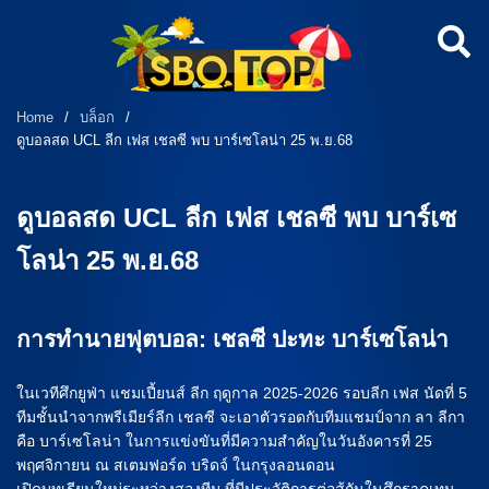
Home
/
บล็อก
/
ดูบอลสด UCL ลีก เฟส เชลซี พบ บาร์เซโลน่า 25 พ.ย.68
ดูบอลสด UCL ลีก เฟส เชลซี พบ บาร์เซ
โลน่า 25 พ.ย.68
การทำนายฟุตบอล: เชลซี ปะทะ บาร์เซโลน่า
ในเวทีศึกยูฟ่า แชมเปี้ยนส์ ลีก ฤดูกาล 2025-2026 รอบลีก เฟส นัดที่ 5
ทีมชั้นนำจากพรีเมียร์ลีก เชลซี จะเอาตัวรอดกับทีมแชมป์จาก ลา ลีกา
คือ บาร์เซโลน่า ในการแข่งขันที่มีความสำคัญในวันอังคารที่ 25
พฤศจิกายน ณ สเตมฟอร์ด บริดจ์ ในกรุงลอนดอน