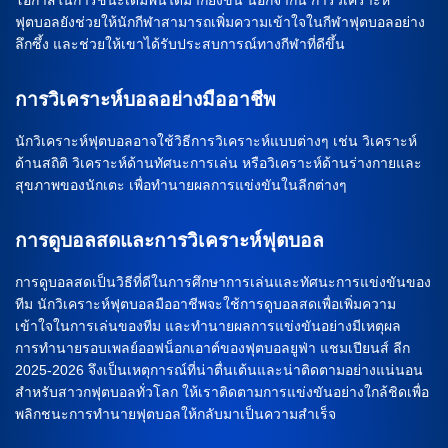
โอกาสในการชนะเดิมพันได้มากยิ่งขึ้น นอกจากนี้ การวิเคราะห์
ฟุตบอลยังช่วยให้นักกีฬาสามารถเพิ่มความเข้าใจในกีฬาฟุตบอลอย่าง
ลึกซึ้ง และช่วยให้เขาได้รับประสบการณ์ทางกีฬาที่ดีขึ้น
การวิเคราะห์บอลอย่างมืออาชีพ
นักวิเคราะห์ฟุตบอลอาจใช้วิธีการวิเคราะห์แบบต่างๆ เช่น วิเคราะห์
ด้านสถิติ วิเคราะห์ด้านทัศนะการเล่น หรือวิเคราะห์ด้านร่างกายและ
สุขภาพของนักเตะ เพื่อทำนายผลการแข่งขันในลีกต่างๆ
การดูบอลสดและการวิเคราะห์ฟุตบอล
การดูบอลสดเป็นวิธีที่ดีในการศึกษาการเล่นและทัศนะการแข่งขันของ
ทีม นักวิเคราะห์ฟุตบอลมืออาชีพจะใช้การดูบอลสดเพื่อเพิ่มความ
เข้าใจในการเล่นของทีม และทำนายผลการแข่งขันอย่างมีเหตุผล
การทำนายรอบเพลย์ออฟน็อกเอาต์ของฟุตบอลยูฟ่า แชมเปียนส์ ลีก
2025-2026 จึงเป็นเหตุการณ์ที่น่าตื่นเต้นและน่าติดตามอย่างแน่นอน
สำหรับสาวกฟุตบอลทั่วโลก ให้เราติดตามการแข่งขันอย่างใกล้ชิดเพื่อ
พลิกชนะการทำนายฟุตบอลให้กลับมาเป็นความสำเร็จ