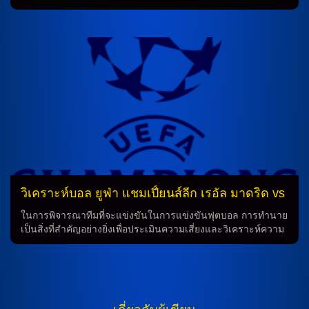
สำเร็จในการแข่งขัน ดังนั้น การทำนายและการวางตำแหน่งใน
และ ฟาเบียน รูอีซ จะกลับมายืนบนสนามในเกมถัดไป หลังจาก
เกมลีกล่าสุดของทีม รัฟฟาเอเล่ ปัลลาดิโน่ เป็นสิ่งสำคัญที่ทุกคน
พบกับปัญหาบางประการในทีมในช่วงเวลาก่อนหน้านี้ โดยมีนัก
ควรระวังและใส่ใจในเวลานี้. การทำนายและการวางตำแหน่งใน
เตะหลายคนที่เสียสติในการเล่น เมื่อพบกับทีมเมตซ์ในการแข่งขัน
การแข่งขันฟุตบอล การทำนายและการวางตำแหน่งในการ
ล่าสุดที่สุด โดยที่ อุสมาน เดมเบเล่ ก็องตู กองหน้า ต้องรักษาตัว
แข่งขันฟุตบอลเป็นสิ่งสำคัญที่ทีมฟุตบอลไม่ควรละเลย เนื่องจากมี
จากอาการเจ็บกล้ามเนื้อต้นขาด้านหลัง ในขณะที่ ฟาเบียน รูอีซ
ผลต่อผลการแข่งขันอย่างมีนัยสำคัญ การทำนายสถิติและปัจจัย
มิดฟิลด์ชาวสเปน เจ็บหัวเข่าไม่หาย การเตรียมตัวของทีมกลางอุ
ต่างๆ เช่น รายงานการบ้านของทีม การศึกษารายงานการเจ็บ
สมาน เดมเบเล่ และ ฟาเบียน รูอีซ ก็มีการปรับทัพหมากเพื่อให้
ของนักเตะ และการวิเคราะห์ฟุตบอล เป็นองค์ประกอบที่สำคัญใน
เข้ากับระบบการเล่นของทีมอย่างเหมาะสม โดยทีมจะเล่นใน
การทำนายผลการแข่งขัน นอกจากการทำนายและวิเคราะห์บอล
ระบบ 4-2-3-1 โดยในทีมกลางจะมี โฟลาริน บาโลกุน ที่มีฟอร์มดี
การวางตำแหน่งของนักเตะในสนามเริ่มแรกก็มีบทบาทสำคัญใน
ในการทำประตู รวมถึง ยอร์แดน เตเซ ที่จะลงมายืนเซนเตอร์และ
การสร้างกลยุทธ์และวางแผนการเล่นของทีม การเลือกนักเตะที่
พัก เวาท์ ฟาส แข้งใหม่ชาวเบลเยี่ยมที่เริ่มเข้ามาเป็นสำรอง ใน
เหมาะสมในตำแหน่งที่เหมาะสมอาจมีผลต่อผลการแข่งขันในทาง
ขณะที่ อันซู ฟาติ ที่ได้ทำประตูในเกมล่าสุดน่าจะได้โอกาสออกส
ที่ดีหรือไม่ดี นักเตะที่มีคุณสมบัติและความสามารถมากที่สุดไม่
ตาร์ตร่วมกับ ไซม่อน อาดริงก้า […]
จำเป็นต้องเป็นตัวหน้าประตูเท่านั้น นักเตะที่มีความสามารถใน
วิเคราะห์บอล ยูฟ่า แชมเปี้ยนส์ลีก เรอัล มาดริด vs
การรุกลง หรือการคอนโทรลบอลก็สามารถมีบทบาทสำคัญในการ
เบนฟิก้า
สร้างโอกาสให้ทีมได้เตะประตู การทำนายและการวางตำแหน่ง
ในการพิจารณาทีมที่จะแข่งขันในการแข่งขันฟุตบอล การทำนาย
ในการแข่งขันฟุตบอลยังเชื่อมโยงกับความสามารถในการทำ
เป็นสิ่งที่สำคัญอย่างยิ่งเพื่อประเมินความเสี่ยงและวิเคราะห์ความ
กลยุทธ์และการปรับเปลี่ยนของโค้ชในช่วงการแข่งขัน […]
เป็นไปได้ของผลลัพธ์ ในวันศุกร์ที่ผ่านมา มีการทำนายว่าทีมอัล
บาโร่ อาร์เบลัว และทีมโชเซ่ มูรินโญ่ จะต้องเผชิญกับความ
ท้าทายจากผู้เล่นที่ไม่สมบูรณ์สุขภาพ และผู้เล่นที่ติดโทษแบน ใน
ทีมอัลบาโร่ อาร์เบลัว มีผู้เล่นหลายคนที่ไม่สามารถเข้าร่วมการ
แข่งขัน อาทิเช่น ดีน เฮาเซ่น, จูด เบลลิงแฮม, ดาเนียล เซบา