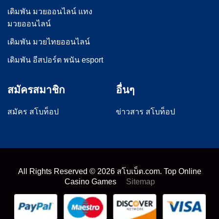
เดิมพัน มวยออนไลน์ แทง
มวยออนไลน์
เดิมพัน มวยไทยออนไลน์
เดิมพัน อีสปอร์ต พนัน esport
สมัครสมาชิก
อื่นๆ
สมัคร สโบท็อป
ข่าวสาร สโบท็อป
All Rights Reserved ©
2026
สโบเบ็ต.com. Top Online
Casino Games
Sitemap