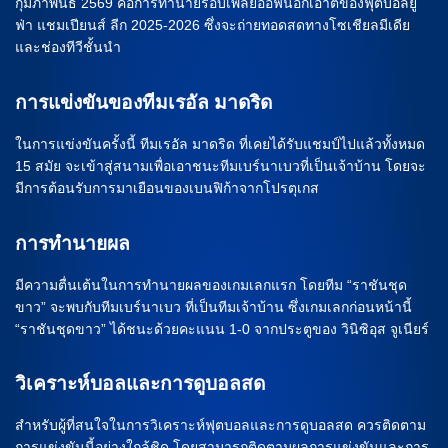
กุมภาพันธ์ 2569 คือการทำนายรอบเพลย์ออฟน็อกเอาต์ของฟุตบอลยู
ฟ่า แชมเปียนส์ ลีก 2025-2026 ซึ่งจะถ่ายทอดสดทางโซเชียลมีเดีย
และช่องทีวีชั้นนำ
การแข่งขันของทีมเรอัล มาดริด
ในการแข่งขันครั้งนี้ ทีมเรอัล มาดริด ที่เคยได้รับแชมป์ไปแล้วทั้งหมด
15 สมัย จะเข้าสู่สนามเพื่อเอาชนะทีมเบร์นาเบวที่เป็นเจ้าบ้าน โดยจะ
มีการต้อนรับการมาเยือนของเบนฟิก้าจากโปรตุเกส
การทำนายผล
มีความตื่นเต้นในการทำนายผลของเกมเลกแรก โดยทีม “ราชันชุด
ขาว” จะพบกับทีมเบร์นาเบว ที่เป็นทีมเจ้าบ้าน ซึ่งเกมเลกก่อนหน้านี้
“ราชันชุดขาว” ได้ชนะด้วยคะแนน 1-0 จากประตูของ วินิซิอุส จูเนียร์
วิเคราะห์บอลและการดูบอลสด
สำหรับผู้ที่สนใจในการวิเคราะห์ฟุตบอลและการดูบอลสด ควรติดตาม
การแข่งขันนี้อย่างใกล้ชิด โดยสามารถติดตามผลการแข่งขันและการ