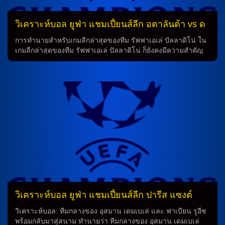
มาก เนื่องจากทั้งสองทีมมีความสามารถและคุณภาพที่พร้อมที่จะ
แสดงความสามารถของตัวเองในการแข่งขันนี้ ทีมยูเวนตุสที่เป็น
วิเคราะห์บอล ยูฟ่า แชมเปี้ยนส์ลีก อตาลันต้า vs ด
ทีมเจ้าบ้านจะมีความได้เปรียบเล็กน้อยเนื่องจากเล่นในสนาม
อร์ทมุนด์
เหล่านี้อาจมีผลต่อผลการแข่งขัน แต่ทีมกาลาตาซารายก็ไม่
การทำนายสำหรับเกมลีกล่าสุดของทีม รัฟฟาเอเล่ ปัลลาดิโน่ ใน
สามารถถือว่าเป็นทีมที่ง่ายต่อการต่อสู้ ดังนั้น มันจึงเป็นเกมที่ยาก
เกมลีกล่าสุดของทีม รัฟฟาเอเล่ ปัลลาดิโน่ ก็ยังคงมีความสำคัญ
ลำบากสำหรับทั้งสองทีม การดูบอลสด สำหรับผู้ที่ต้องการดูการ
ของการทำนายเกมเหล่านี้อยู่ โดยเฉพาะเมื่อมีการพิจารณาถึง
แข่งขันสด สามารถรับชมผ่านช่องทางการถ่ายทอดสดต่างๆ ทั้ง
สถานการณ์ของนักเตะที่มีบาดแผลหรือเจ็บเล็กน้อยก่อนเกม และ
ทางโทรทัศน์หรือผ่านช่องทางออนไลน์ […]
การวางตำแหน่งนักเตะที่จะลงสนามในเกมนั้น นักเตะสำคัญทั้ง
สองของทีมยังคงมีบาดแผลหรือเจ็บเล็กน้อย และนักเตะสำคัญอื่น
ๆ ก็ถือว่าพร้อมและมีความพร้อมตัวเป็นตัวเลือก ทำให้การทำนาย
สำคัญมากในการกำหนดว่าทีมจะเลือกใครในการเข้าสนาม
นอกจากนี้ การวางตำแหน่งนักเตะในทีมก็มีความสำคัญ โดยทีม
จะมีแนวการเล่นที่เป็นไปตามสุดยอดนักเตะของทีมให้เหมาะสม
ที่สุด ทำให้การทำนายเกมนี้มีความสำคัญอย่างมาก ทีมยังมีนักเตะ
ที่มีคุณสมบัติและความสามารถเป็นดาวรุ่งที่สามารถกระทำใน
เกมได้อย่างเต็มที่ เช่น นิโคล่า ซาเลฟสกี้ และ มาริโอ ปาซาลิช
ซึ่งเป็นตัวหนึ่งที่สามารถสร้างประตูได้อย่างมีประสิทธิภาพ
นอกจากนี้ ทีมยังมีนักเตะอื่น ๆ ที่มีคุณสมบัติและความสามารถใน
การรุกลงได้ แต่ก็ต้องพิจารณาถึงสถานการณ์ของนักเตะที่มี
วิเคราะห์บอล ยูฟ่า แชมเปี้ยนส์ลีก ปารีส แซงต์
บาดแผลหรือเจ็บเล็กน้อยก่อนเกม เพื่อวางแผนให้เหมาะสมที่สุด
แชร์กแมง vs โมนาโก
ด้วยการทำนายที่ถูกต้องและการวางตำแหน่งที่เหมาะสม ทำให้ทีม
วิเคราะห์บอล: ทีมกลางของ อุสมาน เดมเบเล่ และ ฟาเบียน รูอีซ
มีโอกาสชนะเกมลีกล่าสุดได้อย่างสมบูรณ์แบบและประสบความ
พร้อมกลับมาสู่สนาม ทำนายว่า ทีมกลางของ อุสมาน เดมเบเล่