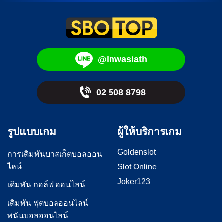
@lnwasiath
02 508 8798
รูปแบบเกม
ผู้ให้บริการเกม
Goldenslot
การเดิมพันบาสเก็ตบอลออน
ไลน์
Slot Online
Joker123
เดิมพัน กอล์ฟ ออนไลน์
เดิมพัน ฟุตบอลออนไลน์
พนันบอลออนไลน์