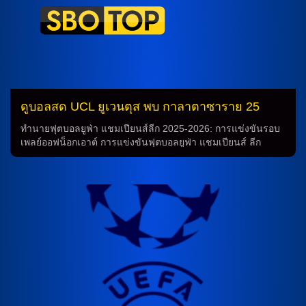
ดูบอลสด UCL ยูเวนตุส พบ กาลาตาซาราย 25
ก.พ.69
ทำนายฟุตบอลยูฟ่า แชมเปียนส์ลีก 2025-2026: การแข่งขันรอบ
เพลย์ออฟน็อกเอาต์ การแข่งขันฟุตบอลยูฟ่า แชมเปียนส์ ลีก
2025-2026 กำลังใกล้เข้าสู่รอบเพลย์ออฟน็อกเอาต์ เพื่อคัดเลือก
ทีมอีก 8 ทีมที่จะเข้าร่วมการแข่งขันในรอบ 16 ทีมสุดท้าย การ
แข่งขันเลกที่ 2 จะเริ่มขึ้นในคืนวันพุธที่ 25 กุมภาพันธ์ 2569 ด้วย
การแข่งขันบนสนามฟุตบอลทั่วโลก การทำนายแมตช์ ในการ
แข่งขันครั้งนี้ ทีม “ม้าลาย” ยูเวนตุส ทีมดังจากกัลโช่ เซเรีย อา จะ
ต้อนรับการมาเยือนจากทีมกาลาตาซาราย จากตุรกี ทั้งสองทีมจะ
แข่งขันในสนามของยูเวนตุส ณ เวลา 03.00 น. ตามเวลา
ประเทศไทย ในการแข่งขันเบบแรก ทีมกาลาตาซาราย ได้คว้า
ชัยชนะเหนือทีมอิตาลี ด้วยคะแนน 5-2 ซึ่งทำให้ทีมนี้มีความเชื่อ
มั่นและพร้อมที่จะแข่งขันอย่างดุเดือดเพื่อคว้าชัยชนะ วิเคราะห์
บอล การทำนายว่าการแข่งขันระหว่างยูเวนตุสกับกาลาตาซา
ราย จะเป็นการแข่งขันที่มีความสนุกสนานและน่าติดตามอย่าง