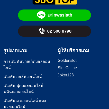
@lnwasiath
02 508 8798
รูปแบบเกม
ผู้ให้บริการเกม
Goldenslot
การเดิมพันบาสเก็ตบอลออน
ไลน์
Slot Online
Joker123
เดิมพัน กอล์ฟ ออนไลน์
เดิมพัน ฟุตบอลออนไลน์
พนันบอลออนไลน์
เดิมพัน มวยออนไลน์ แทง
มวยออนไลน์