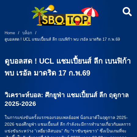
Home
/
บล็อก
/
ดูบอลสด ! UCL แชมเปี้ยนส์ ลีก เบนฟิก้า พบ เรอัล มาดริด 17 ก.พ.69
ดูบอลสด ! UCL แชมเปี้ยนส์ ลีก เบนฟิก้า
พบ เรอัล มาดริด 17 ก.พ.69
วิเคราะห์บอล: ศึกยูฟ่า แชมเปี้ยนส์ ลีก ฤดูกาล
2025-2026
ในการแข่งขันครั้งแรกของรอบเพลย์ออฟ น็อกเอาต์ในฤดูกาล 2025-
2026 ของศึกยูฟ่า แชมเปี้ยนส์ ลีก กำลังจะมีการทำนายเกี่ยวกับผลการ
แข่งขันระหว่าง “เหยี่ยวลิสบอน” กับ “ราชันชุดขาว” ซึ่งเป็นเกมที่จะ